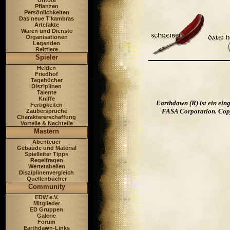
Untote
Pflanzen
Persönlichkeiten
Das neue T'kambras
Artefakte
Waren und Dienste
Organisationen
Legenden
Reittiere
Spieler
Helden
Friedhof
Tagebücher
Disziplinen
Talente
Kniffe
Earthdawn (R) ist ein ei
Fertigkeiten
FASA Corporation. Copyr
Zaubersprüche
Charaktererschaffung
Vorteile & Nachteile
Mastern
Abenteuer
Gebäude und Material
Spielleiter Tipps
Regelfragen
Wertetabellen
Disziplinenvergleich
Quellenbücher
Community
EDW e.V.
Mitglieder
ED Gruppen
Galerie
Forum
Earthdawn-Links