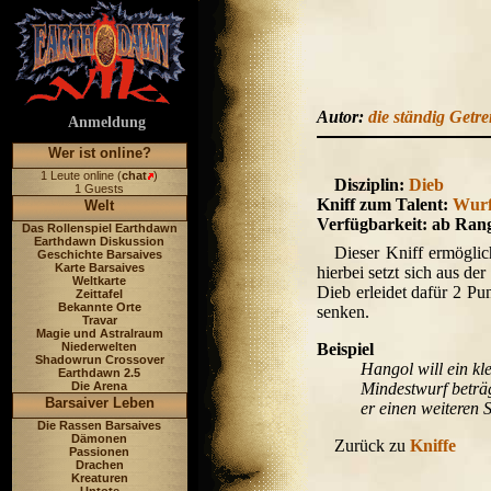
Autor:
die ständig Getr
Anmeldung
Wer ist online?
1 Leute online (
chat
)
Disziplin:
Dieb
1 Guests
Kniff zum Talent:
Wurf
Welt
Verfügbarkeit: ab Ran
Das Rollenspiel Earthdawn
Earthdawn Diskussion
Dieser Kniff ermögli
Geschichte Barsaives
Karte Barsaives
hierbei setzt sich aus 
Weltkarte
Dieb erleidet dafür 2 P
Zeittafel
Bekannte Orte
senken.
Travar
Magie und Astralraum
Niederwelten
Beispiel
Shadowrun Crossover
Hangol will ein kl
Earthdawn 2.5
Die Arena
Mindestwurf beträ
Barsaiver Leben
er einen weiteren 
Die Rassen Barsaives
Dämonen
Zurück zu
Kniffe
Passionen
Drachen
Kreaturen