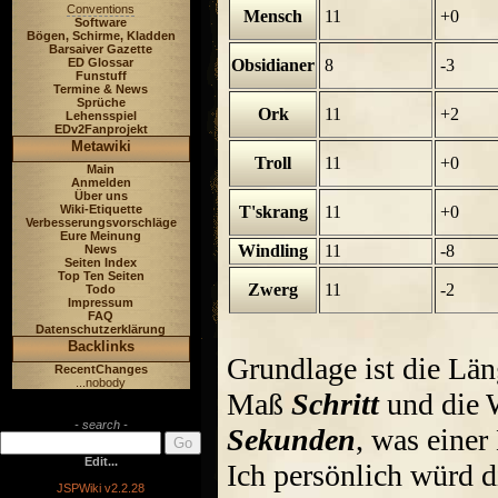
Conventions
Mensch
11
+0
Software
Bögen, Schirme, Kladden
Barsaiver Gazette
ED Glossar
Obsidianer
8
-3
Funstuff
Termine & News
Sprüche
Ork
11
+2
Lehensspiel
EDv2Fanprojekt
Metawiki
Troll
11
+0
Main
Anmelden
Über uns
Wiki-Etiquette
T'skrang
11
+0
Verbesserungsvorschläge
Eure Meinung
Windling
11
-8
News
Seiten Index
Top Ten Seiten
Zwerg
11
-2
Todo
Impressum
FAQ
Datenschutzerklärung
Backlinks
Grundlage ist die Lä
RecentChanges
...nobody
Maß
Schritt
und die
- search -
Sekunden
, was einer
Edit...
Ich persönlich würd d
JSPWiki v2.2.28