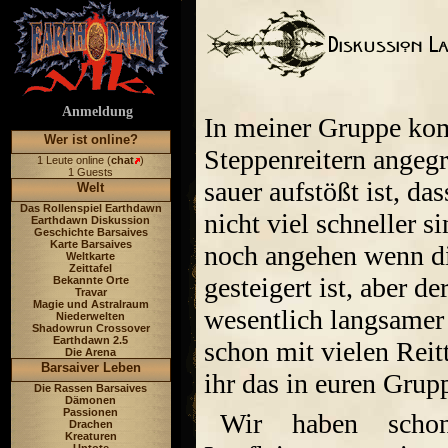
Anmeldung
In meiner Gruppe kom
Wer ist online?
Steppenreitern angeg
1 Leute online (
chat
)
1 Guests
sauer aufstößt ist, da
Welt
Das Rollenspiel Earthdawn
nicht viel schneller s
Earthdawn Diskussion
Geschichte Barsaives
Karte Barsaives
noch angehen wenn di
Weltkarte
Zeittafel
gesteigert ist, aber d
Bekannte Orte
Travar
Magie und Astralraum
wesentlich langsamer 
Niederwelten
Shadowrun Crossover
Earthdawn 2.5
schon mit vielen Reit
Die Arena
Barsaiver Leben
ihr das in euren Grup
Die Rassen Barsaives
Dämonen
Passionen
Wir haben scho
Drachen
Kreaturen