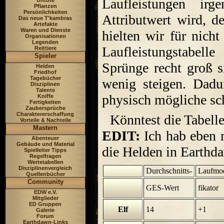
Laufleistungen ir
Untote
Pflanzen
Persönlichkeiten
Attributwert wird, de
Das neue T'kambras
Artefakte
Waren und Dienste
hielten wir für nicht
Organisationen
Legenden
Laufleistungstabell
Reittiere
Spieler
Sprünge recht groß s
Helden
Friedhof
Tagebücher
wenig steigen. Dadu
Disziplinen
Talente
physisch mögliche sch
Kniffe
Fertigkeiten
Zaubersprüche
Charaktererschaffung
Könntest die Tabelle
Vorteile & Nachteile
Mastern
EDIT:
Ich hab eben m
Abenteuer
Gebäude und Material
die Helden in Earthda
Spielleiter Tipps
Regelfragen
Wertetabellen
Disziplinenvergleich
Durchschnitts-
Laufmo
Quellenbücher
Community
GES-Wert
fikator
EDW e.V.
Mitglieder
ED Gruppen
Elf
14
+1
Galerie
Forum
Earthdawn-Links