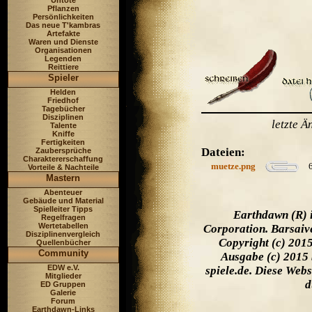
Untote
Pflanzen
Persönlichkeiten
Das neue T'kambras
Artefakte
Waren und Dienste
Organisationen
Legenden
Reittiere
Spieler
Helden
Friedhof
Tagebücher
Disziplinen
letzte 
Talente
Kniffe
Fertigkeiten
Dateien:
Zaubersprüche
Charaktererschaffung
muetze.png
Vorteile & Nachteile
Mastern
Abenteuer
Gebäude und Material
Spielleiter Tipps
Earthdawn (R) 
Regelfragen
Wertetabellen
Corporation. Barsaiv
Disziplinenvergleich
Copyright (c) 201
Quellenbücher
Community
Ausgabe (c) 2015 
EDW e.V.
spiele.de. Diese Web
Mitglieder
d
ED Gruppen
Galerie
Forum
Earthdawn-Links