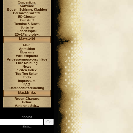
Conventions
Software
Bögen, Schirme, Kladden
Barsaiver Gazette
ED Glossar
Funstuff
Termine & News
Sprüche
Lehensspiel
EDv2Fanprojekt
Metawiki
Main
Anmelden
Über uns
Wiki-Etiquette
Verbesserungsvorschläge
Eure Meinung
News
Seiten Index
Top Ten Seiten
Todo
Impressum
FAQ
Datenschutzerklärung
Backlinks
RecentChanges
Helme
Verlorene Seit...
- search -
Edit...