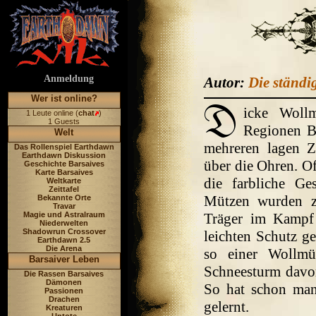
Anmeldung
Autor:
Die ständi
Wer ist online?
icke Wollm
1 Leute online (
chat
)
1 Guests
Regionen Ba
Welt
mehreren lagen Z
Das Rollenspiel Earthdawn
Earthdawn Diskussion
über die Ohren. O
Geschichte Barsaives
Karte Barsaives
die farbliche Ge
Weltkarte
Zeittafel
Mützen wurden zw
Bekannte Orte
Travar
Magie und Astralraum
Träger im Kampf 
Niederwelten
Shadowrun Crossover
leichten Schutz ge
Earthdawn 2.5
Die Arena
so einer Wollmü
Barsaiver Leben
Schneesturm davor
Die Rassen Barsaives
Dämonen
So hat schon man
Passionen
Drachen
gelernt.
Kreaturen