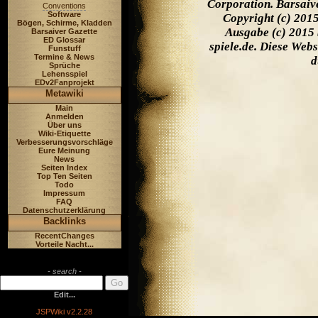
Corporation. Barsaiv
Conventions
Software
Copyright (c) 201
Bögen, Schirme, Kladden
Ausgabe (c) 2015 
Barsaiver Gazette
ED Glossar
spiele.de. Diese Web
Funstuff
Termine & News
d
Sprüche
Lehensspiel
EDv2Fanprojekt
Metawiki
Main
Anmelden
Über uns
Wiki-Etiquette
Verbesserungsvorschläge
Eure Meinung
News
Seiten Index
Top Ten Seiten
Todo
Impressum
FAQ
Datenschutzerklärung
Backlinks
RecentChanges
Vorteile Nacht...
- search -
Edit...
JSPWiki v2.2.28