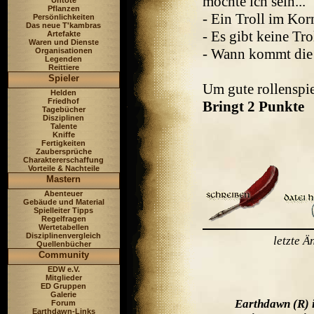
möchte ich sein...
Untote
Pflanzen
- Ein Troll im Korn
Persönlichkeiten
Das neue T'kambras
- Es gibt keine Tro
Artefakte
Waren und Dienste
- Wann kommt die B
Organisationen
Legenden
Reittiere
Spieler
Um gute rollenspi
Helden
Friedhof
Bringt 2 Punkte
Tagebücher
Disziplinen
Talente
Kniffe
Fertigkeiten
Zaubersprüche
Charaktererschaffung
Vorteile & Nachteile
Mastern
Abenteuer
Gebäude und Material
Spielleiter Tipps
Regelfragen
Wertetabellen
Disziplinenvergleich
letzte 
Quellenbücher
Community
EDW e.V.
Mitglieder
ED Gruppen
Galerie
Earthdawn (R) 
Forum
Earthdawn-Links