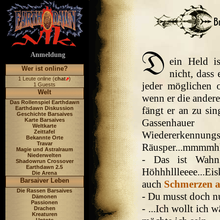
Anmeldung
ein Held is
Wer ist online?
nicht, dass 
1 Leute online (
chat
)
jeder möglichen 
1 Guests
Welt
wenn er die andere
Das Rollenspiel Earthdawn
fängt er an zu sin
Earthdawn Diskussion
Geschichte Barsaives
Karte Barsaives
Gassenhau
Weltkarte
Zeittafel
Wiedererkenn
Bekannte Orte
Travar
Räusper...mmmm
Magie und Astralraum
Niederwelten
- Das ist Wahn
Shadowrun Crossover
Earthdawn 2.5
Höhhhllleeee...Eis
Die Arena
Barsaiver Leben
auch
Schmerzen a
Die Rassen Barsaives
- Du musst doch nu
Dämonen
Passionen
- ...Ich wollt ich 
Drachen
Kreaturen