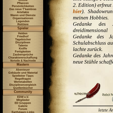
Untote
Pflanzen
2. Edition) erfreut
Persönlichkeiten
Das neue T'kambras
hier
). Shadowru
Artefakte
Waren und Dienste
meinen Hobbies.
Organisationen
Legenden
Gedanke des J
Reittiere
Spieler
dreidimensional
Helden
Gedanke des Ja
Friedhof
Tagebücher
Schulabschluss aus
Disziplinen
Talente
lachte zurück.
Kniffe
Fertigkeiten
Gedanke des Jahr
Zaubersprüche
Charaktererschaffung
neue Stühle schaf
Vorteile & Nachteile
Mastern
Abenteuer
Gebäude und Material
Spielleiter Tipps
Regelfragen
Wertetabellen
Disziplinenvergleich
Quellenbücher
Community
EDW e.V.
Mitglieder
ED Gruppen
Galerie
Forum
letzte 
Earthdawn-Links