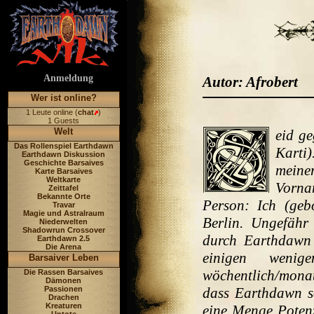
Anmeldung
Autor: Afrobert
Wer ist online?
1 Leute online (
chat
)
1 Guests
Welt
eid ge
Das Rollenspiel Earthdawn
Karti
Earthdawn Diskussion
Geschichte Barsaives
mein
Karte Barsaives
Weltkarte
Vorna
Zeittafel
Bekannte Orte
Person: Ich (ge
Travar
Magie und Astralraum
Berlin. Ungefähr
Niederwelten
Shadowrun Crossover
durch Earthdawn 
Earthdawn 2.5
Die Arena
einigen wenig
Barsaiver Leben
wöchentlich/mona
Die Rassen Barsaives
Dämonen
Passionen
dass Earthdawn s
Drachen
Kreaturen
eine Menge Poten