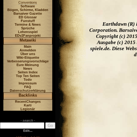
Conventions
Software
Bögen, Schirme, Kladden
Barsaiver Gazette
ED Glossar
Funstuff
Earthdawn (R) 
Termine & News
Sprüche
Corporation. Barsaiv
Lehensspiel
Copyright (c) 201
EDv2Fanprojekt
Metawiki
Ausgabe (c) 2015 
Main
spiele.de. Diese Web
Anmelden
d
Über uns
Wiki-Etiquette
Verbesserungsvorschläge
Eure Meinung
News
Seiten Index
Top Ten Seiten
Todo
Impressum
FAQ
Datenschutzerklärung
Backlinks
RecentChanges
Karti
Legionär
- search -
Edit...