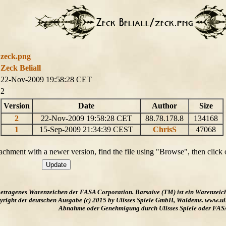
zeck.png
Zeck Beliall
22-Nov-2009 19:58:28 CET
2
Version
Date
Author
Size
2
22-Nov-2009 19:58:28 CET
88.78.178.8
134168
1
15-Sep-2009 21:34:39 CEST
ChrisS
47068
ttachment with a newer version, find the file using "Browse", then click
ngetragenes Warenzeichen der FASA Corporation. Barsaive (TM) ist ein Warenzeic
ight der deutschen Ausgabe (c) 2015 by Ulisses Spiele GmbH, Waldems. www.uliss
Abnahme oder Genehmigung durch Ulisses Spiele oder FAS