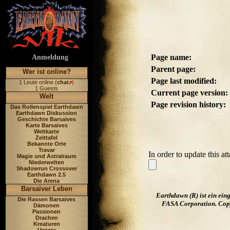
Page name:
Anmeldung
Parent page:
Wer ist online?
Page last modified:
1 Leute online (
chat
)
1 Guests
Current page version:
Welt
Page revision history:
Das Rollenspiel Earthdawn
Earthdawn Diskussion
Geschichte Barsaives
Karte Barsaives
Weltkarte
Zeittafel
Bekannte Orte
Travar
In order to update this a
Magie und Astralraum
Niederwelten
Shadowrun Crossover
Earthdawn 2.5
Die Arena
Barsaiver Leben
Earthdawn (R) ist ein ei
Die Rassen Barsaives
FASA Corporation. Copyr
Dämonen
Passionen
Drachen
Kreaturen