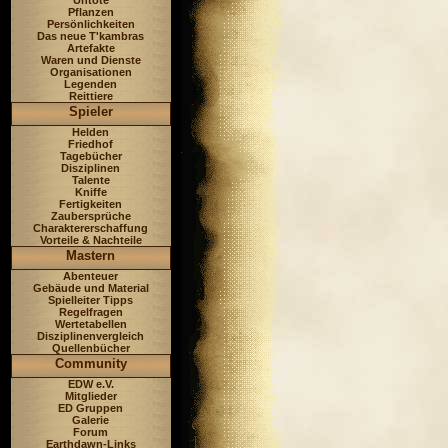
Untote
Pflanzen
Persönlichkeiten
Das neue T'kambras
Artefakte
Waren und Dienste
Organisationen
Legenden
Reittiere
Spieler
Helden
Friedhof
Tagebücher
Disziplinen
Talente
Kniffe
Fertigkeiten
Zaubersprüche
Charaktererschaffung
Vorteile & Nachteile
Mastern
Abenteuer
Gebäude und Material
Spielleiter Tipps
Regelfragen
Wertetabellen
Disziplinenvergleich
Quellenbücher
Community
EDW e.V.
Mitglieder
ED Gruppen
Galerie
Forum
Earthdawn-Links