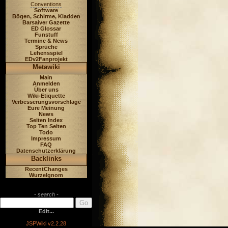
Conventions
Software
Bögen, Schirme, Kladden
Barsaiver Gazette
ED Glossar
Funstuff
Termine & News
Sprüche
Lehensspiel
EDv2Fanprojekt
Metawiki
Main
Anmelden
Über uns
Wiki-Etiquette
Verbesserungsvorschläge
Eure Meinung
News
Seiten Index
Top Ten Seiten
Todo
Impressum
FAQ
Datenschutzerklärung
Backlinks
RecentChanges
Wurzelgnom
- search -
Edit...
JSPWiki v2.2.28