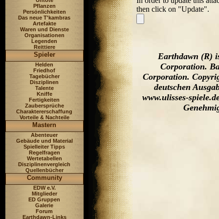
In order to update this att
Untote
Pflanzen
then click on "Update".
Persönlichkeiten
Das neue T'kambras
Artefakte
Waren und Dienste
Organisationen
Legenden
Reittiere
Spieler
Earthdawn (R) i
Helden
Corporation. Ba
Friedhof
Corporation. Copyri
Tagebücher
Disziplinen
deutschen Ausgab
Talente
Kniffe
www.ulisses-spiele.d
Fertigkeiten
Zaubersprüche
Genehmig
Charaktererschaffung
Vorteile & Nachteile
Mastern
Abenteuer
Gebäude und Material
Spielleiter Tipps
Regelfragen
Wertetabellen
Disziplinenvergleich
Quellenbücher
Community
EDW e.V.
Mitglieder
ED Gruppen
Galerie
Forum
Earthdawn-Links