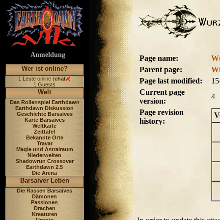
Anmeldung
Page name:
Wu
Wer ist online?
Parent page:
Wu
1 Leute online (
chat
)
Page last modified:
15
1 Guests
Current page
Welt
4
version:
Das Rollenspiel Earthdawn
Earthdawn Diskussion
Page revision
Geschichte Barsaives
V
Karte Barsaives
history:
Weltkarte
Zeittafel
Bekannte Orte
Travar
Magie und Astralraum
Niederwelten
Shadowrun Crossover
Earthdawn 2.5
Die Arena
Barsaiver Leben
Die Rassen Barsaives
Dämonen
Passionen
Drachen
Kreaturen