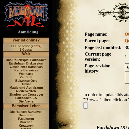
Anmeldung
Page name:
Q
Wer ist online?
Parent page:
Q
1 Leute online (
chat
)
Page last modified:
30
1 Guests
Current page
Welt
1
version:
Das Rollenspiel Earthdawn
Earthdawn Diskussion
Page revision
Geschichte Barsaives
V
Karte Barsaives
history:
Weltkarte
Zeittafel
Bekannte Orte
Travar
Magie und Astralraum
Niederwelten
In order to update this at
Shadowrun Crossover
Earthdawn 2.5
"Browse", then click on
Die Arena
Barsaiver Leben
Die Rassen Barsaives
Dämonen
Passionen
Drachen
Kreaturen
Earthdawn (R) 