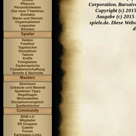
Untote
Corporation. Barsaiv
Pflanzen
Persönlichkeiten
Copyright (c) 201
Das neue T'kambras
Artefakte
Ausgabe (c) 2015 
Waren und Dienste
spiele.de. Diese Web
Organisationen
Legenden
d
Reittiere
Spieler
Helden
Friedhof
Tagebücher
Disziplinen
Talente
Kniffe
Fertigkeiten
Zaubersprüche
Charaktererschaffung
Vorteile & Nachteile
Mastern
Abenteuer
Gebäude und Material
Spielleiter Tipps
Regelfragen
Wertetabellen
Disziplinenvergleich
Quellenbücher
Community
EDW e.V.
Mitglieder
ED Gruppen
Galerie
Forum
Earthdawn-Links