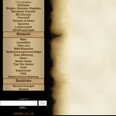
Conventions
Software
Bögen, Schirme, Kladden
Barsaiver Gazette
ED Glossar
Funstuff
Termine & News
Sprüche
Lehensspiel
EDv2Fanprojekt
Metawiki
Main
Anmelden
Über uns
Wiki-Etiquette
Verbesserungsvorschläge
Eure Meinung
News
Seiten Index
Top Ten Seiten
Todo
Impressum
FAQ
Datenschutzerklärung
Backlinks
RecentChanges
Quinea
- search -
Edit...
JSPWiki v2.2.28