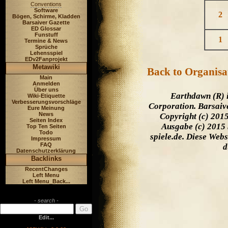
Conventions
Software
2
Bögen, Schirme, Kladden
Barsaiver Gazette
ED Glossar
Funstuff
1
Termine & News
Sprüche
Lehensspiel
EDv2Fanprojekt
Metawiki
Back to Organisa
Main
Anmelden
Über uns
Earthdawn (R) 
Wiki-Etiquette
Verbesserungsvorschläge
Corporation. Barsaiv
Eure Meinung
News
Copyright (c) 201
Seiten Index
Ausgabe (c) 2015 
Top Ten Seiten
Todo
spiele.de. Diese Web
Impressum
FAQ
d
Datenschutzerklärung
Backlinks
RecentChanges
Left Menu
Left Menu_Back...
- search -
Edit...