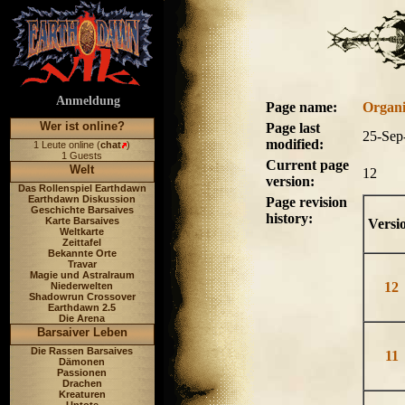
Anmeldung
Page name:
Organi
Wer ist online?
Page last
25-Sep
modified:
1 Leute online (
chat
)
1 Guests
Current page
Welt
12
version:
Das Rollenspiel Earthdawn
Earthdawn Diskussion
Page revision
Geschichte Barsaives
history:
Karte Barsaives
Versi
Weltkarte
Zeittafel
Bekannte Orte
Travar
Magie und Astralraum
12
Niederwelten
Shadowrun Crossover
Earthdawn 2.5
Die Arena
Barsaiver Leben
Die Rassen Barsaives
11
Dämonen
Passionen
Drachen
Kreaturen