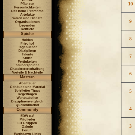
Untote
10
Pflanzen
Persönlichkeiten
Das neue T'kambras
Artefakte
Waren und Dienste
9
Organisationen
Legenden
Reittiere
Spieler
8
Helden
Friedhof
Tagebücher
Disziplinen
Talente
7
Kniffe
Fertigkeiten
Zaubersprüche
Charaktererschaffung
Vorteile & Nachteile
6
Mastern
Abenteuer
Gebäude und Material
Spielleiter Tipps
5
Regelfragen
Wertetabellen
Disziplinenvergleich
Quellenbücher
4
Community
EDW e.V.
Mitglieder
ED Gruppen
3
Galerie
Forum
Earthdawn-Links