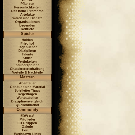
Untote
Pflanzen
Persönlichkeiten
Das neue T'kambras
Artefakte
Waren und Dienste
Organisationen
Legenden
Reittiere
Spieler
Helden
Friedhof
Tagebücher
Disziplinen
Talente
Kniffe
Fertigkeiten
Zaubersprüche
Charaktererschaffung
Vorteile & Nachteile
Mastern
Abenteuer
Gebäude und Material
Spielleiter Tipps
Regelfragen
Wertetabellen
Disziplinenvergleich
Quellenbücher
Community
EDW e.V.
Mitglieder
ED Gruppen
Galerie
Forum
Earthdawn-Links