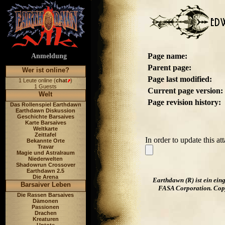
Page name:
Anmeldung
Parent page:
Wer ist online?
Page last modified:
1 Leute online (
chat
)
1 Guests
Current page version:
Welt
Page revision history:
Das Rollenspiel Earthdawn
Earthdawn Diskussion
Geschichte Barsaives
Karte Barsaives
Weltkarte
Zeittafel
In order to update this a
Bekannte Orte
Travar
Magie und Astralraum
Niederwelten
Shadowrun Crossover
Earthdawn 2.5
Die Arena
Earthdawn (R) ist ein ei
Barsaiver Leben
FASA Corporation. Copyr
Die Rassen Barsaives
Dämonen
Passionen
Drachen
Kreaturen