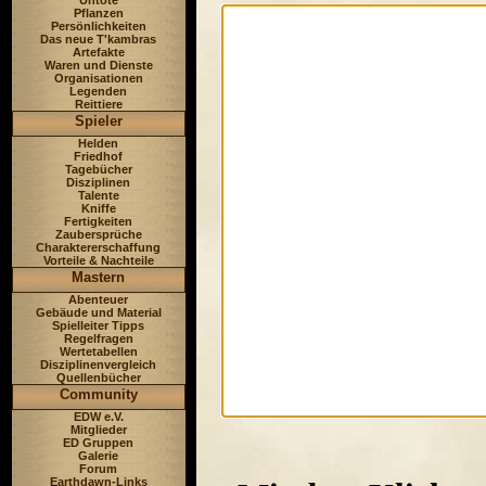
Untote
Pflanzen
Persönlichkeiten
Das neue T'kambras
Artefakte
Waren und Dienste
Organisationen
Legenden
Reittiere
Spieler
Helden
Friedhof
Tagebücher
Disziplinen
Talente
Kniffe
Fertigkeiten
Zaubersprüche
Charaktererschaffung
Vorteile & Nachteile
Mastern
Abenteuer
Gebäude und Material
Spielleiter Tipps
Regelfragen
Wertetabellen
Disziplinenvergleich
Quellenbücher
Community
EDW e.V.
Mitglieder
ED Gruppen
Galerie
Forum
Earthdawn-Links