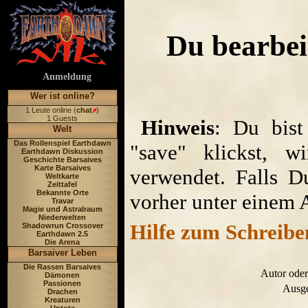
Du bearbei
Anmeldung
Wer ist online?
1 Leute online (
chat
)
1 Guests
Hinweis
: Du bist
Welt
Das Rollenspiel Earthdawn
"save" klickst, w
Earthdawn Diskussion
Geschichte Barsaives
Karte Barsaives
verwendet. Falls D
Weltkarte
Zeittafel
Bekannte Orte
vorher unter einem 
Travar
Magie und Astralraum
Niederwelten
Hilfe zum Schreibe
Shadowrun Crossover
Earthdawn 2.5
Die Arena
Barsaiver Leben
Die Rassen Barsaives
Autor oder
Dämonen
Passionen
Ausge
Drachen
Kreaturen