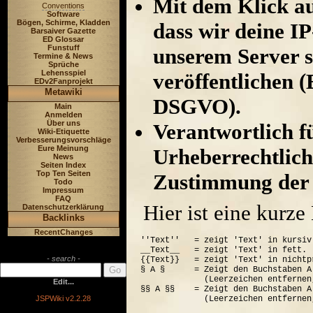
Mit dem Klick au
Conventions
Software
Bögen, Schirme, Kladden
dass wir deine I
Barsaiver Gazette
ED Glossar
Funstuff
unserem Server s
Termine & News
Sprüche
Lehensspiel
veröffentlichen (
EDv2Fanprojekt
Metawiki
DSGVO).
Main
Anmelden
Über uns
Verantwortlich für
Wiki-Etiquette
Verbesserungsvorschläge
Eure Meinung
Urheberrechtlich
News
Seiten Index
Top Ten Seiten
Zustimmung der 
Todo
Impressum
FAQ
Hier ist eine kurz
Datenschutzerklärung
Backlinks
RecentChanges
''Text''   = zeigt 'Text' in kursiv.
__Text__   = zeigt 'Text' in fett.

- search -
{{Text}}   = zeigt 'Text' in nichtp
§ A §      = Zeigt den Buchstaben A
             (Leerzeichen entfernen
Edit...
§§ A §§    = Zeigt den Buchstaben A
JSPWiki v2.2.28
             (Leerzeichen entfernen