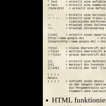
* Text     = erstellt eine aufzähle
# Text     = erstellt eine nummerie
;Term:Erkl   = erstellt eine Defini
----       = Erstellt eine horizont
~~ * ~~    = Erstellt eine Tribal-Li
             (Leerzeichen entfernen
\\         = erzwingt einen Zeilensp
\\\        = erzwingt Zeilensprung 
[link]     = erstellt einen Hyperli
[http://www.google.de]        = ers
[Google|http://www.google.de] = Zei
!Titel     = kleine Überschrift mit
!!Titel    = mittlere Überschrift m
!!!Titel   = grosse Überschrift mit
[1]        = erstellt eine Referenz
[#1]       = markiert die Fussnote N
[[link]    = erstellt den Text '[lin
( ( ( (  

Absatz

) ) ) )    = schließt einen Absatz 
             so daß längere Tabelle
             Die Pergamentseite wir
HTML funktionier