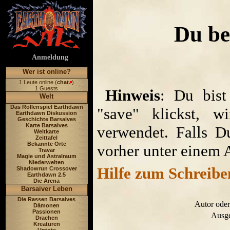
Du be
Anmeldung
Wer ist online?
1 Leute online (
chat
)
1 Guests
Hinweis
: Du bist
Welt
Das Rollenspiel Earthdawn
"save" klickst, w
Earthdawn Diskussion
Geschichte Barsaives
Karte Barsaives
verwendet. Falls D
Weltkarte
Zeittafel
Bekannte Orte
vorher unter einem 
Travar
Magie und Astralraum
Niederwelten
Hilfe zum Schreibe
Shadowrun Crossover
Earthdawn 2.5
Die Arena
Barsaiver Leben
Die Rassen Barsaives
Autor oder
Dämonen
Passionen
Ausge
Drachen
Kreaturen