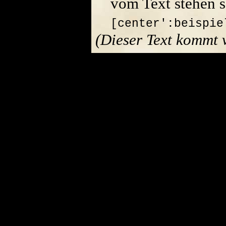
vom Text stehen s
[center':beispie
(Dieser Text kommt