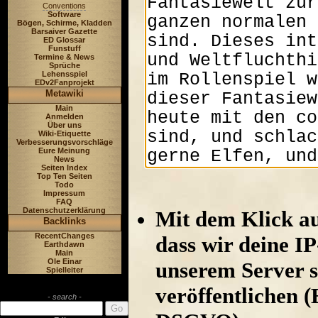
Conventions
Software
Bögen, Schirme, Kladden
Barsaiver Gazette
ED Glossar
Funstuff
Termine & News
Sprüche
Lehensspiel
EDv2Fanprojekt
Metawiki
Main
Anmelden
Über uns
Wiki-Etiquette
Verbesserungsvorschläge
Eure Meinung
News
Seiten Index
Top Ten Seiten
Todo
Impressum
FAQ
Datenschutzerklärung
Mit dem Klick au
Backlinks
RecentChanges
dass wir deine I
Earthdawn
Main
Ole Einar
unserem Server s
Spielleiter
veröffentlichen (
- search -