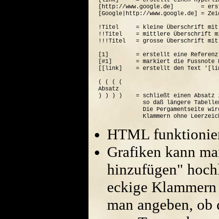
[link]     = erstellt einen Hyperli
[http://www.google.de]        = ers
[Google|http://www.google.de] = Zei
!Titel     = kleine Überschrift mit
!!Titel    = mittlere Überschrift m
!!!Titel   = grosse Überschrift mit
[1]        = erstellt eine Referenz
[#1]       = markiert die Fussnote N
[[link]    = erstellt den Text '[lin
( ( ( (  

Absatz

) ) ) )    = schließt einen Absatz 
             so daß längere Tabelle
             Die Pergamentseite wir
HTML funktionier
Grafiken kann ma
hinzufügen" hoch
eckige Klammern 
man angeben, ob di