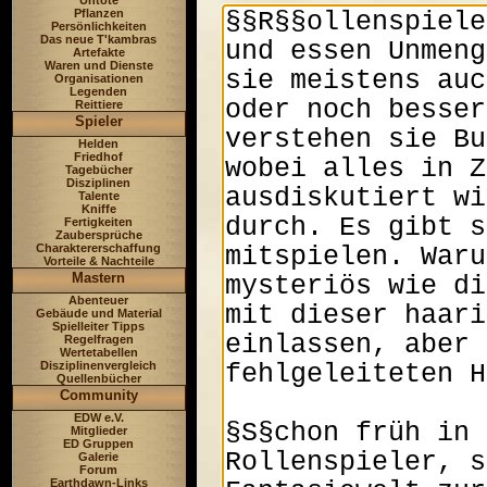
Untote
Pflanzen
Persönlichkeiten
Das neue T'kambras
Artefakte
Waren und Dienste
Organisationen
Legenden
Reittiere
Spieler
Helden
Friedhof
Tagebücher
Disziplinen
Talente
Kniffe
Fertigkeiten
Zaubersprüche
Charaktererschaffung
Vorteile & Nachteile
Mastern
Abenteuer
Gebäude und Material
Spielleiter Tipps
Regelfragen
Wertetabellen
Disziplinenvergleich
Quellenbücher
Community
EDW e.V.
Mitglieder
ED Gruppen
Galerie
Forum
Earthdawn-Links