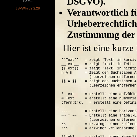
DSGVO).
Edit...
JSPWiki v2.2.28
Verantwortlich für
Urheberrechtlich
Zustimmung der 
Hier ist eine kurz
''Text''   = zeigt 'Text' in kursiv.
__Text__   = zeigt 'Text' in fett.

{{Text}}   = zeigt 'Text' in nichtp
§ A §      = Zeigt den Buchstaben A
             (Leerzeichen entfernen
§§ A §§    = Zeigt den Buchstaben A
             (Leerzeichen entfernen
* Text     = erstellt eine aufzähle
# Text     = erstellt eine nummerie
;Term:Erkl   = erstellt eine Defini
----       = Erstellt eine horizont
~~ * ~~    = Erstellt eine Tribal-Li
             (Leerzeichen entfernen
\\         = erzwingt einen Zeilensp
\\\        = erzwingt Zeilensprung 