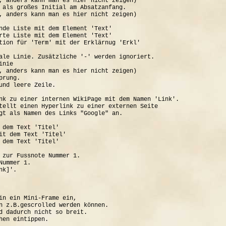
, anders kann man es hier nicht zeigen)

 als großes Initial am Absatzanfang.

, anders kann man es hier nicht zeigen)

nde Liste mit dem Element 'Text'

rte Liste mit dem Element 'Text'

tion für 'Term' mit der Erklärnug 'Erkl'

ale Linie. Zusätzliche '-' werden ignoriert.

nie

, anders kann man es hier nicht zeigen)

rung.

und leere Zeile.

nk zu einer internen WikiPage mit dem Namen 'Link'.

tellt einen Hyperlink zu einer externen Seite

gt als Namen des Links "Google" an.

 dem Text 'Titel'

it dem Text 'Titel'

 dem Text 'Titel'

 zur Fussnote Nummer 1.

ummer 1.

k]'.

in ein Mini-Frame ein, 

n z.B.gescrolled werden können.

d dadurch nicht so breit.
