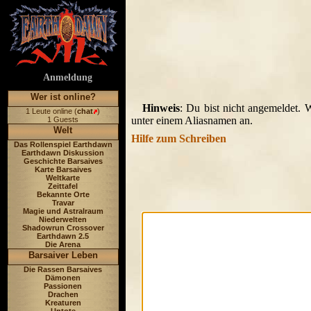
Anmeldung
Wer ist online?
Hinweis
: Du bist nicht angemeldet. 
1 Leute online (
chat
)
unter einem Aliasnamen an.
1 Guests
Welt
Hilfe zum Schreiben
Das Rollenspiel Earthdawn
Earthdawn Diskussion
Geschichte Barsaives
Karte Barsaives
Weltkarte
Zeittafel
Bekannte Orte
Travar
Magie und Astralraum
Niederwelten
Shadowrun Crossover
Earthdawn 2.5
Die Arena
Barsaiver Leben
Die Rassen Barsaives
Dämonen
Passionen
Drachen
Kreaturen