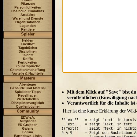
Untote
Pflanzen
Persönlichkeiten
Das neue T'kambras
Artefakte
Waren und Dienste
Organisationen
Legenden
Reittiere
Spieler
Helden
Friedhof
Tagebücher
Disziplinen
Talente
Kniffe
Fertigkeiten
Zaubersprüche
Charaktererschaffung
Vorteile & Nachteile
Mastern
Abenteuer
Gebäude und Material
Mit dem Klick auf "Save" bist du
Spielleiter Tipps
Regelfragen
veröffentlichen (Einwilligung nac
Wertetabellen
Verantwortlich für die Inhalte is
Disziplinenvergleich
Quellenbücher
Hier ist eine kurze Erklärung der Wiki
Community
EDW e.V.
''Text''   = zeigt 'Text' in kursiv.
Mitglieder
__Text__   = zeigt 'Text' in fett.

ED Gruppen
Galerie
{{Text}}   = zeigt 'Text' in nichtp
Forum
§ A §      = Zeigt den Buchstaben A
Earthdawn-Links