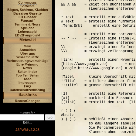
             (Leerzeichen entfernen
Conventions
§§ A §§    = Zeigt den Buchstaben A
Software
             (Leerzeichen entfernen
Bögen, Schirme, Kladden
Barsaiver Gazette
ED Glossar
* Text     = erstellt eine aufzähle
Funstuff
# Text     = erstellt eine nummerie
Termine & News
;Term:Erkl   = erstellt eine Defini
Sprüche
Lehensspiel
----       = Erstellt eine horizont
EDv2Fanprojekt
~~ * ~~    = Erstellt eine Tribal-Li
Metawiki
             (Leerzeichen entfernen
Main
\\         = erzwingt einen Zeilensp
Anmelden
\\\        = erzwingt Zeilensprung 
Über uns
Wiki-Etiquette
[link]     = erstellt einen Hyperli
Verbesserungsvorschläge
[http://www.google.de]        = ers
Eure Meinung
News
[Google|http://www.google.de] = Zei
Seiten Index
Top Ten Seiten
!Titel     = kleine Überschrift mit
Todo
!!Titel    = mittlere Überschrift m
Impressum
!!!Titel   = grosse Überschrift mit
FAQ
Datenschutzerklärung
[1]        = erstellt eine Referenz
Backlinks
[#1]       = markiert die Fussnote N
RecentChanges
[[link]    = erstellt den Text '[lin
( ( ( (  

- search -
Absatz

) ) ) )    = schließt einen Absatz 
Edit...
             so daß längere Tabelle
             Die Pergamentseite wir
JSPWiki v2.2.28