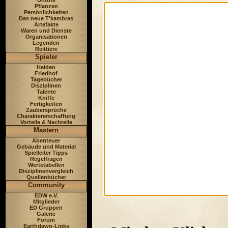
Untote
Pflanzen
Persönlichkeiten
Das neue T'kambras
Artefakte
Waren und Dienste
Organisationen
Legenden
Reittiere
Spieler
Helden
Friedhof
Tagebücher
Disziplinen
Talente
Kniffe
Fertigkeiten
Zaubersprüche
Charaktererschaffung
Vorteile & Nachteile
Mastern
Abenteuer
Gebäude und Material
Spielleiter Tipps
Regelfragen
Wertetabellen
Disziplinenvergleich
Quellenbücher
Community
EDW e.V.
Mitglieder
ED Gruppen
Galerie
Forum
Earthdawn-Links