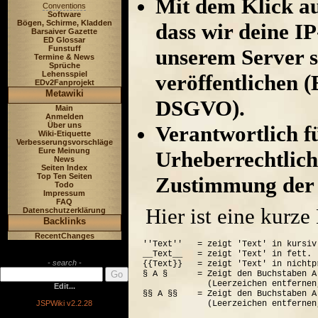
Mit dem Klick au
Conventions
Software
Bögen, Schirme, Kladden
dass wir deine I
Barsaiver Gazette
ED Glossar
Funstuff
unserem Server s
Termine & News
Sprüche
Lehensspiel
veröffentlichen (
EDv2Fanprojekt
Metawiki
DSGVO).
Main
Anmelden
Über uns
Verantwortlich für
Wiki-Etiquette
Verbesserungsvorschläge
Eure Meinung
Urheberrechtlich
News
Seiten Index
Top Ten Seiten
Zustimmung der 
Todo
Impressum
FAQ
Hier ist eine kurz
Datenschutzerklärung
Backlinks
RecentChanges
''Text''   = zeigt 'Text' in kursiv.
__Text__   = zeigt 'Text' in fett.

- search -
{{Text}}   = zeigt 'Text' in nichtp
§ A §      = Zeigt den Buchstaben A
             (Leerzeichen entfernen
Edit...
§§ A §§    = Zeigt den Buchstaben A
JSPWiki v2.2.28
             (Leerzeichen entfernen