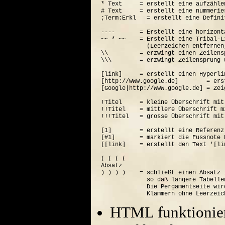
* Text     = erstellt eine aufzähle
# Text     = erstellt eine nummerie
;Term:Erkl   = erstellt eine Defini
----       = Erstellt eine horizont
~~ * ~~    = Erstellt eine Tribal-Li
             (Leerzeichen entfernen
\\         = erzwingt einen Zeilensp
\\\        = erzwingt Zeilensprung 
[link]     = erstellt einen Hyperli
[http://www.google.de]        = ers
[Google|http://www.google.de] = Zei
!Titel     = kleine Überschrift mit
!!Titel    = mittlere Überschrift m
!!!Titel   = grosse Überschrift mit
[1]        = erstellt eine Referenz
[#1]       = markiert die Fussnote N
[[link]    = erstellt den Text '[lin
( ( ( (  

Absatz

) ) ) )    = schließt einen Absatz 
             so daß längere Tabelle
             Die Pergamentseite wir
HTML funktionier