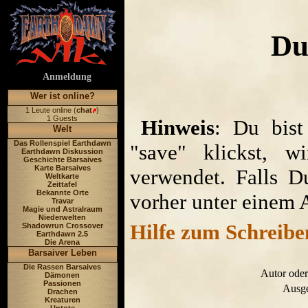
Du
Anmeldung
Wer ist online?
1 Leute online (
chat
)
1 Guests
Hinweis
: Du bist
Welt
Das Rollenspiel Earthdawn
"save" klickst, w
Earthdawn Diskussion
Geschichte Barsaives
Karte Barsaives
verwendet. Falls D
Weltkarte
Zeittafel
Bekannte Orte
vorher unter einem 
Travar
Magie und Astralraum
Niederwelten
Hilfe zum Schreibe
Shadowrun Crossover
Earthdawn 2.5
Die Arena
Barsaiver Leben
Die Rassen Barsaives
Autor oder
Dämonen
Passionen
Ausge
Drachen
Kreaturen