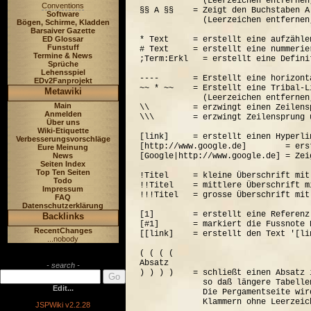
             (Leerzeichen entfernen
Conventions
§§ A §§    = Zeigt den Buchstaben A
Software
             (Leerzeichen entfernen
Bögen, Schirme, Kladden
Barsaiver Gazette
ED Glossar
* Text     = erstellt eine aufzähle
Funstuff
# Text     = erstellt eine nummerie
Termine & News
;Term:Erkl   = erstellt eine Defini
Sprüche
Lehensspiel
----       = Erstellt eine horizont
EDv2Fanprojekt
~~ * ~~    = Erstellt eine Tribal-Li
Metawiki
             (Leerzeichen entfernen
Main
\\         = erzwingt einen Zeilensp
Anmelden
\\\        = erzwingt Zeilensprung 
Über uns
Wiki-Etiquette
[link]     = erstellt einen Hyperli
Verbesserungsvorschläge
[http://www.google.de]        = ers
Eure Meinung
News
[Google|http://www.google.de] = Zei
Seiten Index
Top Ten Seiten
!Titel     = kleine Überschrift mit
Todo
!!Titel    = mittlere Überschrift m
Impressum
!!!Titel   = grosse Überschrift mit
FAQ
Datenschutzerklärung
[1]        = erstellt eine Referenz
Backlinks
[#1]       = markiert die Fussnote N
RecentChanges
[[link]    = erstellt den Text '[lin
...nobody
( ( ( (  

Absatz

- search -
) ) ) )    = schließt einen Absatz 
             so daß längere Tabelle
Edit...
             Die Pergamentseite wir
JSPWiki v2.2.28