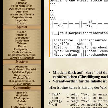
Untote
Pflanzen
Persönlichkeiten
Das neue T'kambras
Artefakte
Waren und Dienste
Organisationen
Legenden
Reittiere
Spieler
Helden
Friedhof
Tagebücher
Disziplinen
Talente
Kniffe
Fertigkeiten
Zaubersprüche
Charaktererschaffung
Vorteile & Nachteile
Mastern
Abenteuer
Gebäude und Material
Mit dem Klick auf "Save" bist du
Spielleiter Tipps
Regelfragen
veröffentlichen (Einwilligung nac
Wertetabellen
Verantwortlich für die Inhalte is
Disziplinenvergleich
Quellenbücher
Hier ist eine kurze Erklärung der Wiki
Community
EDW e.V.
''Text''   = zeigt 'Text' in kursiv.
Mitglieder
__Text__   = zeigt 'Text' in fett.

ED Gruppen
Galerie
{{Text}}   = zeigt 'Text' in nichtp
Forum
§ A §      = Zeigt den Buchstaben A
Earthdawn-Links