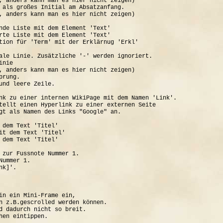
, anders kann man es hier nicht zeigen)

 als großes Initial am Absatzanfang.

, anders kann man es hier nicht zeigen)

nde Liste mit dem Element 'Text'

rte Liste mit dem Element 'Text'

tion für 'Term' mit der Erklärnug 'Erkl'

ale Linie. Zusätzliche '-' werden ignoriert.

nie

, anders kann man es hier nicht zeigen)

rung.

und leere Zeile.

nk zu einer internen WikiPage mit dem Namen 'Link'.

tellt einen Hyperlink zu einer externen Seite

gt als Namen des Links "Google" an.

 dem Text 'Titel'

it dem Text 'Titel'

 dem Text 'Titel'

 zur Fussnote Nummer 1.

ummer 1.

k]'.

in ein Mini-Frame ein, 

n z.B.gescrolled werden können.

d dadurch nicht so breit.
