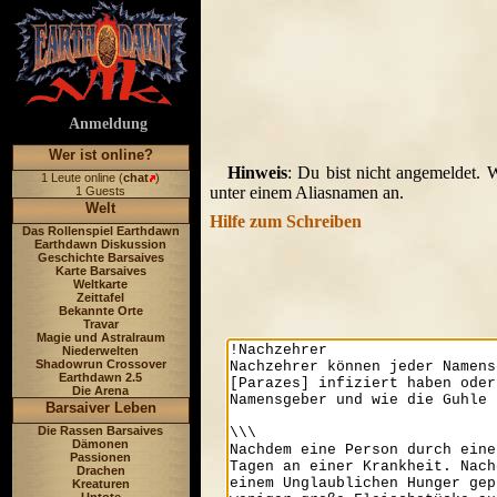
Anmeldung
Wer ist online?
Hinweis
: Du bist nicht angemeldet. 
1 Leute online (
chat
)
unter einem Aliasnamen an.
1 Guests
Welt
Hilfe zum Schreiben
Das Rollenspiel Earthdawn
Earthdawn Diskussion
Geschichte Barsaives
Karte Barsaives
Weltkarte
Zeittafel
Bekannte Orte
Travar
Magie und Astralraum
Niederwelten
Shadowrun Crossover
Earthdawn 2.5
Die Arena
Barsaiver Leben
Die Rassen Barsaives
Dämonen
Passionen
Drachen
Kreaturen