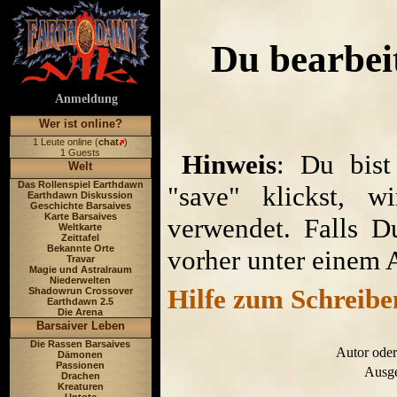
Du bearbeit
Anmeldung
Wer ist online?
1 Leute online (
chat
)
1 Guests
Hinweis
: Du bist
Welt
Das Rollenspiel Earthdawn
"save" klickst, w
Earthdawn Diskussion
Geschichte Barsaives
Karte Barsaives
verwendet. Falls D
Weltkarte
Zeittafel
Bekannte Orte
vorher unter einem 
Travar
Magie und Astralraum
Niederwelten
Hilfe zum Schreibe
Shadowrun Crossover
Earthdawn 2.5
Die Arena
Barsaiver Leben
Die Rassen Barsaives
Autor oder
Dämonen
Passionen
Ausge
Drachen
Kreaturen