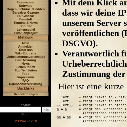
Mit dem Klick au
Conventions
Software
Bögen, Schirme, Kladden
dass wir deine I
Barsaiver Gazette
ED Glossar
Funstuff
unserem Server s
Termine & News
Sprüche
Lehensspiel
veröffentlichen (
EDv2Fanprojekt
Metawiki
DSGVO).
Main
Anmelden
Über uns
Verantwortlich für
Wiki-Etiquette
Verbesserungsvorschläge
Eure Meinung
Urheberrechtlich
News
Seiten Index
Top Ten Seiten
Zustimmung der 
Todo
Impressum
FAQ
Hier ist eine kurz
Datenschutzerklärung
Backlinks
RecentChanges
''Text''   = zeigt 'Text' in kursiv.
__Text__   = zeigt 'Text' in fett.

- search -
{{Text}}   = zeigt 'Text' in nichtp
§ A §      = Zeigt den Buchstaben A
             (Leerzeichen entfernen
Edit...
§§ A §§    = Zeigt den Buchstaben A
JSPWiki v2.2.28
             (Leerzeichen entfernen