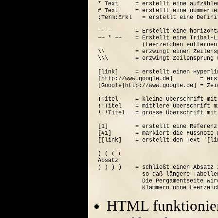
* Text     = erstellt eine aufzähle
# Text     = erstellt eine nummerie
;Term:Erkl   = erstellt eine Defini
----       = Erstellt eine horizont
~~ * ~~    = Erstellt eine Tribal-Li
             (Leerzeichen entfernen
\\         = erzwingt einen Zeilensp
\\\        = erzwingt Zeilensprung 
[link]     = erstellt einen Hyperli
[http://www.google.de]        = ers
[Google|http://www.google.de] = Zei
!Titel     = kleine Überschrift mit
!!Titel    = mittlere Überschrift m
!!!Titel   = grosse Überschrift mit
[1]        = erstellt eine Referenz
[#1]       = markiert die Fussnote N
[[link]    = erstellt den Text '[lin
( ( ( (  

Absatz

) ) ) )    = schließt einen Absatz 
             so daß längere Tabelle
             Die Pergamentseite wir
HTML funktionier