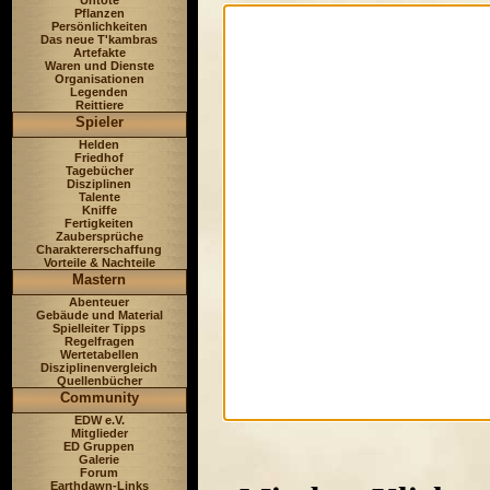
Untote
Pflanzen
Persönlichkeiten
Das neue T'kambras
Artefakte
Waren und Dienste
Organisationen
Legenden
Reittiere
Spieler
Helden
Friedhof
Tagebücher
Disziplinen
Talente
Kniffe
Fertigkeiten
Zaubersprüche
Charaktererschaffung
Vorteile & Nachteile
Mastern
Abenteuer
Gebäude und Material
Spielleiter Tipps
Regelfragen
Wertetabellen
Disziplinenvergleich
Quellenbücher
Community
EDW e.V.
Mitglieder
ED Gruppen
Galerie
Forum
Earthdawn-Links