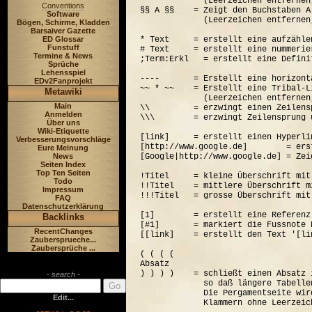
             (Leerzeichen entfernen
Conventions
§§ A §§    = Zeigt den Buchstaben A
Software
             (Leerzeichen entfernen
Bögen, Schirme, Kladden
Barsaiver Gazette
ED Glossar
* Text     = erstellt eine aufzähle
Funstuff
# Text     = erstellt eine nummerie
Termine & News
;Term:Erkl   = erstellt eine Defini
Sprüche
Lehensspiel
----       = Erstellt eine horizont
EDv2Fanprojekt
~~ * ~~    = Erstellt eine Tribal-Li
Metawiki
             (Leerzeichen entfernen
Main
\\         = erzwingt einen Zeilensp
Anmelden
\\\        = erzwingt Zeilensprung 
Über uns
Wiki-Etiquette
[link]     = erstellt einen Hyperli
Verbesserungsvorschläge
[http://www.google.de]        = ers
Eure Meinung
News
[Google|http://www.google.de] = Zei
Seiten Index
Top Ten Seiten
!Titel     = kleine Überschrift mit
Todo
!!Titel    = mittlere Überschrift m
Impressum
!!!Titel   = grosse Überschrift mit
FAQ
Datenschutzerklärung
[1]        = erstellt eine Referenz
Backlinks
[#1]       = markiert die Fussnote N
RecentChanges
[[link]    = erstellt den Text '[lin
Zaubersprueche...
Zaubersprüche ...
( ( ( (  

Absatz

) ) ) )    = schließt einen Absatz 
- search -
             so daß längere Tabelle
             Die Pergamentseite wir
Edit...