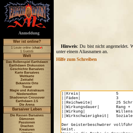
Anmeldung
Wer ist online?
Hinweis
: Du bist nicht angemeldet. 
1 Leute online (
chat
)
unter einem Aliasnamen an.
1 Guests
Welt
Hilfe zum Schreiben
Das Rollenspiel Earthdawn
Earthdawn Diskussion
Geschichte Barsaives
Karte Barsaives
Weltkarte
Zeittafel
Bekannte Orte
Travar
Magie und Astralraum
Niederwelten
Shadowrun Crossover
Earthdawn 2.5
Die Arena
Barsaiver Leben
Die Rassen Barsaives
Dämonen
Passionen
Drachen
Kreaturen