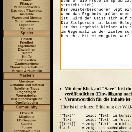
Untote
Pflanzen
Persönlichkeiten
Das neue T'kambras
Artefakte
Waren und Dienste
Organisationen
Legenden
Reittiere
Spieler
Helden
Friedhof
Tagebücher
Disziplinen
Talente
Kniffe
Fertigkeiten
Zaubersprüche
Charaktererschaffung
Vorteile & Nachteile
Mastern
Abenteuer
Gebäude und Material
Mit dem Klick auf "Save" bist du
Spielleiter Tipps
Regelfragen
veröffentlichen (Einwilligung nac
Wertetabellen
Verantwortlich für die Inhalte is
Disziplinenvergleich
Quellenbücher
Hier ist eine kurze Erklärung der Wiki
Community
EDW e.V.
''Text''   = zeigt 'Text' in kursiv.
Mitglieder
__Text__   = zeigt 'Text' in fett.

ED Gruppen
Galerie
{{Text}}   = zeigt 'Text' in nichtp
Forum
§ A §      = Zeigt den Buchstaben A
Earthdawn-Links