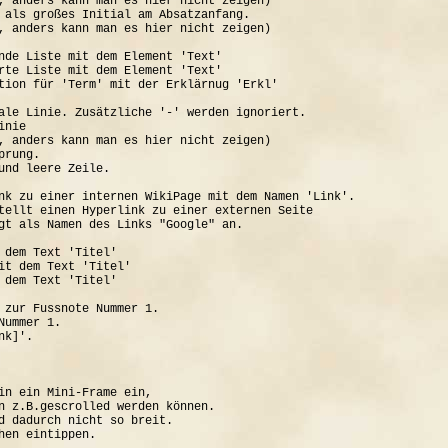
, anders kann man es hier nicht zeigen)

 als großes Initial am Absatzanfang.

, anders kann man es hier nicht zeigen)

nde Liste mit dem Element 'Text'

rte Liste mit dem Element 'Text'

tion für 'Term' mit der Erklärnug 'Erkl'

ale Linie. Zusätzliche '-' werden ignoriert.

nie

, anders kann man es hier nicht zeigen)

rung.

und leere Zeile.

nk zu einer internen WikiPage mit dem Namen 'Link'.

tellt einen Hyperlink zu einer externen Seite

gt als Namen des Links "Google" an.

 dem Text 'Titel'

it dem Text 'Titel'

 dem Text 'Titel'

 zur Fussnote Nummer 1.

ummer 1.

k]'.

in ein Mini-Frame ein, 

n z.B.gescrolled werden können.

d dadurch nicht so breit.
