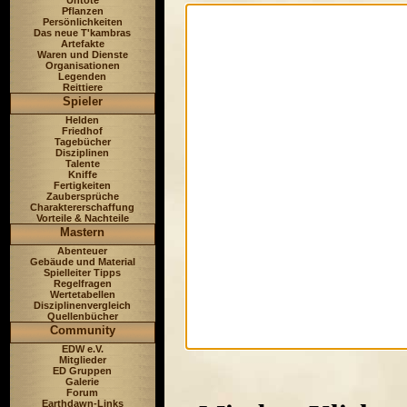
Untote
Pflanzen
Persönlichkeiten
Das neue T'kambras
Artefakte
Waren und Dienste
Organisationen
Legenden
Reittiere
Spieler
Helden
Friedhof
Tagebücher
Disziplinen
Talente
Kniffe
Fertigkeiten
Zaubersprüche
Charaktererschaffung
Vorteile & Nachteile
Mastern
Abenteuer
Gebäude und Material
Spielleiter Tipps
Regelfragen
Wertetabellen
Disziplinenvergleich
Quellenbücher
Community
EDW e.V.
Mitglieder
ED Gruppen
Galerie
Forum
Earthdawn-Links