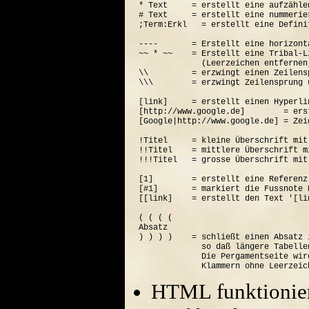
* Text     = erstellt eine aufzähle
# Text     = erstellt eine nummerie
;Term:Erkl   = erstellt eine Defini
----       = Erstellt eine horizont
~~ * ~~    = Erstellt eine Tribal-Li
             (Leerzeichen entfernen
\\         = erzwingt einen Zeilensp
\\\        = erzwingt Zeilensprung 
[link]     = erstellt einen Hyperli
[http://www.google.de]        = ers
[Google|http://www.google.de] = Zei
!Titel     = kleine Überschrift mit
!!Titel    = mittlere Überschrift m
!!!Titel   = grosse Überschrift mit
[1]        = erstellt eine Referenz
[#1]       = markiert die Fussnote N
[[link]    = erstellt den Text '[lin
( ( ( (  

Absatz

) ) ) )    = schließt einen Absatz 
             so daß längere Tabelle
             Die Pergamentseite wir
HTML funktionier