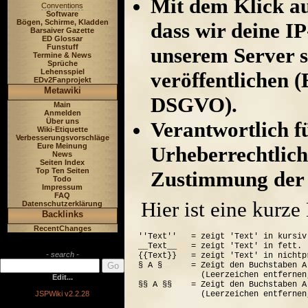
Mit dem Klick au
Conventions
Software
Bögen, Schirme, Kladden
dass wir deine I
Barsaiver Gazette
ED Glossar
Funstuff
unserem Server s
Termine & News
Sprüche
Lehensspiel
veröffentlichen (
EDv2Fanprojekt
Metawiki
DSGVO).
Main
Anmelden
Über uns
Verantwortlich für
Wiki-Etiquette
Verbesserungsvorschläge
Eure Meinung
Urheberrechtlich
News
Seiten Index
Top Ten Seiten
Zustimmung der 
Todo
Impressum
FAQ
Hier ist eine kurz
Datenschutzerklärung
Backlinks
RecentChanges
''Text''   = zeigt 'Text' in kursiv.
__Text__   = zeigt 'Text' in fett.

- search -
{{Text}}   = zeigt 'Text' in nichtp
§ A §      = Zeigt den Buchstaben A
             (Leerzeichen entfernen
Edit...
§§ A §§    = Zeigt den Buchstaben A
JSPWiki v2.2.28
             (Leerzeichen entfernen