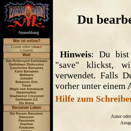
Du bearbe
Anmeldung
Wer ist online?
1 Leute online (
chat
)
1 Guests
Hinweis
: Du bist
Welt
Das Rollenspiel Earthdawn
"save" klickst, w
Earthdawn Diskussion
Geschichte Barsaives
Karte Barsaives
verwendet. Falls D
Weltkarte
Zeittafel
Bekannte Orte
vorher unter einem 
Travar
Magie und Astralraum
Niederwelten
Hilfe zum Schreibe
Shadowrun Crossover
Earthdawn 2.5
Die Arena
Barsaiver Leben
Die Rassen Barsaives
Autor oder
Dämonen
Passionen
Ausge
Drachen
Kreaturen