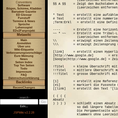
             (Leerzeichen entfernen
Conventions
§§ A §§    = Zeigt den Buchstaben A
Software
             (Leerzeichen entfernen
Bögen, Schirme, Kladden
Barsaiver Gazette
ED Glossar
* Text     = erstellt eine aufzähle
Funstuff
# Text     = erstellt eine nummerie
Termine & News
;Term:Erkl   = erstellt eine Defini
Sprüche
Lehensspiel
----       = Erstellt eine horizont
EDv2Fanprojekt
~~ * ~~    = Erstellt eine Tribal-Li
Metawiki
             (Leerzeichen entfernen
Main
\\         = erzwingt einen Zeilensp
Anmelden
\\\        = erzwingt Zeilensprung 
Über uns
Wiki-Etiquette
[link]     = erstellt einen Hyperli
Verbesserungsvorschläge
[http://www.google.de]        = ers
Eure Meinung
News
[Google|http://www.google.de] = Zei
Seiten Index
Top Ten Seiten
!Titel     = kleine Überschrift mit
Todo
!!Titel    = mittlere Überschrift m
Impressum
!!!Titel   = grosse Überschrift mit
FAQ
Datenschutzerklärung
[1]        = erstellt eine Referenz
Backlinks
[#1]       = markiert die Fussnote N
RecentChanges
[[link]    = erstellt den Text '[lin
( ( ( (  

- search -
Absatz

) ) ) )    = schließt einen Absatz 
Edit...
             so daß längere Tabelle
             Die Pergamentseite wir
JSPWiki v2.2.28