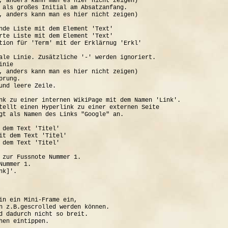
, anders kann man es hier nicht zeigen)

 als großes Initial am Absatzanfang.

, anders kann man es hier nicht zeigen)

nde Liste mit dem Element 'Text'

rte Liste mit dem Element 'Text'

tion für 'Term' mit der Erklärnug 'Erkl'

ale Linie. Zusätzliche '-' werden ignoriert.

nie

, anders kann man es hier nicht zeigen)

rung.

und leere Zeile.

nk zu einer internen WikiPage mit dem Namen 'Link'.

tellt einen Hyperlink zu einer externen Seite

gt als Namen des Links "Google" an.

 dem Text 'Titel'

it dem Text 'Titel'

 dem Text 'Titel'

 zur Fussnote Nummer 1.

ummer 1.

k]'.

in ein Mini-Frame ein, 

n z.B.gescrolled werden können.

d dadurch nicht so breit.
