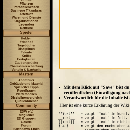
Untote
Pflanzen
Persönlichkeiten
Das neue T'kambras
Artefakte
Waren und Dienste
Organisationen
Legenden
Reittiere
Spieler
Helden
Friedhof
Tagebücher
Disziplinen
Talente
Kniffe
Fertigkeiten
Zaubersprüche
Charaktererschaffung
Vorteile & Nachteile
Mastern
Abenteuer
Gebäude und Material
Mit dem Klick auf "Save" bist du
Spielleiter Tipps
Regelfragen
veröffentlichen (Einwilligung nac
Wertetabellen
Verantwortlich für die Inhalte is
Disziplinenvergleich
Quellenbücher
Hier ist eine kurze Erklärung der Wiki
Community
EDW e.V.
''Text''   = zeigt 'Text' in kursiv.
Mitglieder
__Text__   = zeigt 'Text' in fett.

ED Gruppen
Galerie
{{Text}}   = zeigt 'Text' in nichtp
Forum
§ A §      = Zeigt den Buchstaben A
Earthdawn-Links