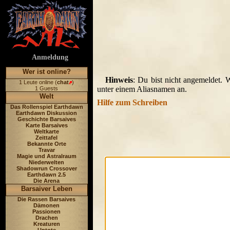
Anmeldung
Wer ist online?
Hinweis
: Du bist nicht angemeldet. 
1 Leute online (
chat
)
unter einem Aliasnamen an.
1 Guests
Welt
Hilfe zum Schreiben
Das Rollenspiel Earthdawn
Earthdawn Diskussion
Geschichte Barsaives
Karte Barsaives
Weltkarte
Zeittafel
Bekannte Orte
Travar
Magie und Astralraum
Niederwelten
Shadowrun Crossover
Earthdawn 2.5
Die Arena
Barsaiver Leben
Die Rassen Barsaives
Dämonen
Passionen
Drachen
Kreaturen