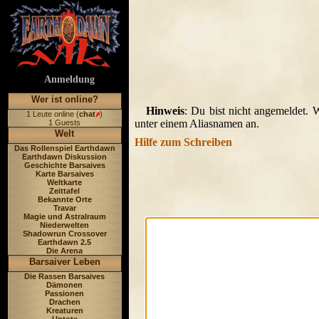
Anmeldung
Wer ist online?
Hinweis
: Du bist nicht angemeldet. 
1 Leute online (
chat
)
unter einem Aliasnamen an.
1 Guests
Welt
Hilfe zum Schreiben
Das Rollenspiel Earthdawn
Earthdawn Diskussion
Geschichte Barsaives
Karte Barsaives
Weltkarte
Zeittafel
Bekannte Orte
Travar
Magie und Astralraum
Niederwelten
Shadowrun Crossover
Earthdawn 2.5
Die Arena
Barsaiver Leben
Die Rassen Barsaives
Dämonen
Passionen
Drachen
Kreaturen