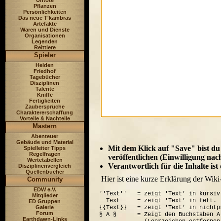
Untote
Pflanzen
Persönlichkeiten
Das neue T'kambras
Artefakte
Waren und Dienste
Organisationen
Legenden
Reittiere
Spieler
Helden
Friedhof
Tagebücher
Disziplinen
Talente
Kniffe
Fertigkeiten
Zaubersprüche
Charaktererschaffung
Vorteile & Nachteile
Mastern
Abenteuer
Gebäude und Material
Mit dem Klick auf "Save" bist du
Spielleiter Tipps
Regelfragen
veröffentlichen (Einwilligung nac
Wertetabellen
Verantwortlich für die Inhalte is
Disziplinenvergleich
Quellenbücher
Hier ist eine kurze Erklärung der Wiki
Community
EDW e.V.
''Text''   = zeigt 'Text' in kursiv.
Mitglieder
__Text__   = zeigt 'Text' in fett.

ED Gruppen
Galerie
{{Text}}   = zeigt 'Text' in nichtp
Forum
§ A §      = Zeigt den Buchstaben A
Earthdawn-Links