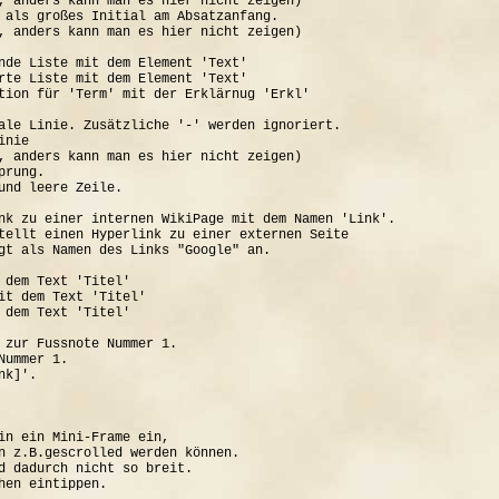
, anders kann man es hier nicht zeigen)

 als großes Initial am Absatzanfang.

, anders kann man es hier nicht zeigen)

nde Liste mit dem Element 'Text'

rte Liste mit dem Element 'Text'

tion für 'Term' mit der Erklärnug 'Erkl'

ale Linie. Zusätzliche '-' werden ignoriert.

nie

, anders kann man es hier nicht zeigen)

rung.

und leere Zeile.

nk zu einer internen WikiPage mit dem Namen 'Link'.

tellt einen Hyperlink zu einer externen Seite

gt als Namen des Links "Google" an.

 dem Text 'Titel'

it dem Text 'Titel'

 dem Text 'Titel'

 zur Fussnote Nummer 1.

ummer 1.

k]'.

in ein Mini-Frame ein, 

n z.B.gescrolled werden können.

d dadurch nicht so breit.
