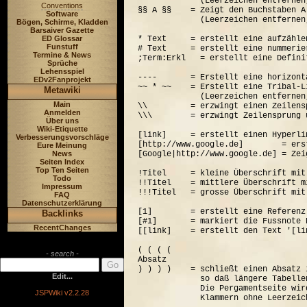
             (Leerzeichen entfernen
Conventions
§§ A §§    = Zeigt den Buchstaben A
Software
             (Leerzeichen entfernen
Bögen, Schirme, Kladden
Barsaiver Gazette
ED Glossar
* Text     = erstellt eine aufzähle
Funstuff
# Text     = erstellt eine nummerie
Termine & News
;Term:Erkl   = erstellt eine Defini
Sprüche
Lehensspiel
----       = Erstellt eine horizont
EDv2Fanprojekt
~~ * ~~    = Erstellt eine Tribal-Li
Metawiki
             (Leerzeichen entfernen
Main
\\         = erzwingt einen Zeilensp
Anmelden
\\\        = erzwingt Zeilensprung 
Über uns
Wiki-Etiquette
[link]     = erstellt einen Hyperli
Verbesserungsvorschläge
[http://www.google.de]        = ers
Eure Meinung
News
[Google|http://www.google.de] = Zei
Seiten Index
Top Ten Seiten
!Titel     = kleine Überschrift mit
Todo
!!Titel    = mittlere Überschrift m
Impressum
!!!Titel   = grosse Überschrift mit
FAQ
Datenschutzerklärung
[1]        = erstellt eine Referenz
Backlinks
[#1]       = markiert die Fussnote N
RecentChanges
[[link]    = erstellt den Text '[lin
( ( ( (  

- search -
Absatz

) ) ) )    = schließt einen Absatz 
Edit...
             so daß längere Tabelle
             Die Pergamentseite wir
JSPWiki v2.2.28