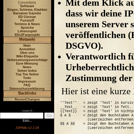
Mit dem Klick au
Conventions
Software
Bögen, Schirme, Kladden
dass wir deine I
Barsaiver Gazette
ED Glossar
Funstuff
unserem Server s
Termine & News
Sprüche
Lehensspiel
veröffentlichen (
EDv2Fanprojekt
Metawiki
DSGVO).
Main
Anmelden
Über uns
Verantwortlich für
Wiki-Etiquette
Verbesserungsvorschläge
Eure Meinung
Urheberrechtlich
News
Seiten Index
Top Ten Seiten
Zustimmung der 
Todo
Impressum
FAQ
Hier ist eine kurz
Datenschutzerklärung
Backlinks
RecentChanges
''Text''   = zeigt 'Text' in kursiv.
__Text__   = zeigt 'Text' in fett.

- search -
{{Text}}   = zeigt 'Text' in nichtp
§ A §      = Zeigt den Buchstaben A
             (Leerzeichen entfernen
Edit...
§§ A §§    = Zeigt den Buchstaben A
JSPWiki v2.2.28
             (Leerzeichen entfernen