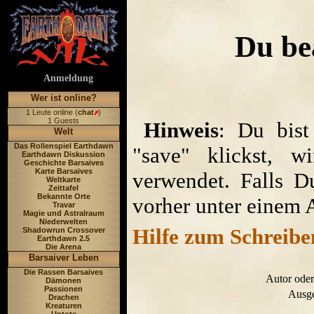
Du be
Anmeldung
Wer ist online?
1 Leute online (
chat
)
1 Guests
Hinweis
: Du bist
Welt
Das Rollenspiel Earthdawn
"save" klickst, w
Earthdawn Diskussion
Geschichte Barsaives
Karte Barsaives
verwendet. Falls D
Weltkarte
Zeittafel
Bekannte Orte
vorher unter einem 
Travar
Magie und Astralraum
Niederwelten
Hilfe zum Schreibe
Shadowrun Crossover
Earthdawn 2.5
Die Arena
Barsaiver Leben
Die Rassen Barsaives
Autor oder
Dämonen
Passionen
Ausge
Drachen
Kreaturen