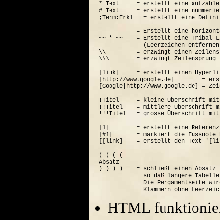
* Text     = erstellt eine aufzähle
# Text     = erstellt eine nummerie
;Term:Erkl   = erstellt eine Defini
----       = Erstellt eine horizont
~~ * ~~    = Erstellt eine Tribal-Li
             (Leerzeichen entfernen
\\         = erzwingt einen Zeilensp
\\\        = erzwingt Zeilensprung 
[link]     = erstellt einen Hyperli
[http://www.google.de]        = ers
[Google|http://www.google.de] = Zei
!Titel     = kleine Überschrift mit
!!Titel    = mittlere Überschrift m
!!!Titel   = grosse Überschrift mit
[1]        = erstellt eine Referenz
[#1]       = markiert die Fussnote N
[[link]    = erstellt den Text '[lin
( ( ( (  

Absatz

) ) ) )    = schließt einen Absatz 
             so daß längere Tabelle
             Die Pergamentseite wir
HTML funktionier