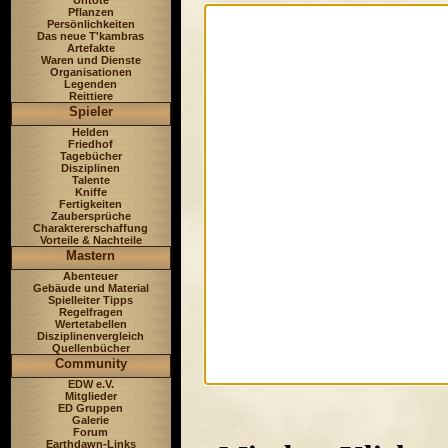
Untote
Pflanzen
Persönlichkeiten
Das neue T'kambras
Artefakte
Waren und Dienste
Organisationen
Legenden
Reittiere
Spieler
Helden
Friedhof
Tagebücher
Disziplinen
Talente
Kniffe
Fertigkeiten
Zaubersprüche
Charaktererschaffung
Vorteile & Nachteile
Mastern
Abenteuer
Gebäude und Material
Spielleiter Tipps
Regelfragen
Wertetabellen
Disziplinenvergleich
Quellenbücher
Community
EDW e.V.
Mitglieder
ED Gruppen
Galerie
Forum
Earthdawn-Links