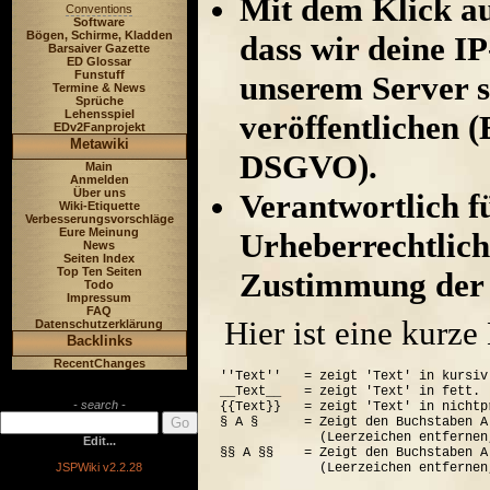
Mit dem Klick au
Conventions
Software
Bögen, Schirme, Kladden
dass wir deine I
Barsaiver Gazette
ED Glossar
Funstuff
unserem Server s
Termine & News
Sprüche
Lehensspiel
veröffentlichen (
EDv2Fanprojekt
Metawiki
DSGVO).
Main
Anmelden
Über uns
Verantwortlich für
Wiki-Etiquette
Verbesserungsvorschläge
Eure Meinung
Urheberrechtlich
News
Seiten Index
Top Ten Seiten
Zustimmung der 
Todo
Impressum
FAQ
Hier ist eine kurz
Datenschutzerklärung
Backlinks
RecentChanges
''Text''   = zeigt 'Text' in kursiv.
__Text__   = zeigt 'Text' in fett.

- search -
{{Text}}   = zeigt 'Text' in nichtp
§ A §      = Zeigt den Buchstaben A
             (Leerzeichen entfernen
Edit...
§§ A §§    = Zeigt den Buchstaben A
JSPWiki v2.2.28
             (Leerzeichen entfernen