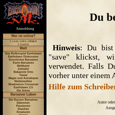
Du b
Anmeldung
Wer ist online?
1 Leute online (
chat
)
1 Guests
Hinweis
: Du bist
Welt
Das Rollenspiel Earthdawn
"save" klickst, w
Earthdawn Diskussion
Geschichte Barsaives
Karte Barsaives
verwendet. Falls D
Weltkarte
Zeittafel
Bekannte Orte
vorher unter einem 
Travar
Magie und Astralraum
Niederwelten
Hilfe zum Schreibe
Shadowrun Crossover
Earthdawn 2.5
Die Arena
Barsaiver Leben
Die Rassen Barsaives
Autor oder
Dämonen
Passionen
Ausge
Drachen
Kreaturen