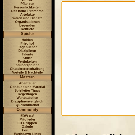
Untote
Pflanzen
Persönlichkeiten
Das neue T'kambras
Artefakte
Waren und Dienste
Organisationen
Legenden
Reittiere
Spieler
Helden
Friedhof
Tagebücher
Disziplinen
Talente
Kniffe
Fertigkeiten
Zaubersprüche
Charaktererschaffung
Vorteile & Nachteile
Mastern
Abenteuer
Gebäude und Material
Spielleiter Tipps
Regelfragen
Wertetabellen
Disziplinenvergleich
Quellenbücher
Community
EDW e.V.
Mitglieder
ED Gruppen
Galerie
Forum
Earthdawn-Links