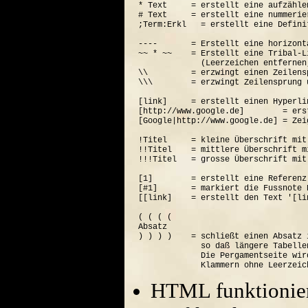
* Text     = erstellt eine aufzähle
# Text     = erstellt eine nummerie
;Term:Erkl   = erstellt eine Defini
----       = Erstellt eine horizont
~~ * ~~    = Erstellt eine Tribal-Li
             (Leerzeichen entfernen
\\         = erzwingt einen Zeilensp
\\\        = erzwingt Zeilensprung 
[link]     = erstellt einen Hyperli
[http://www.google.de]        = ers
[Google|http://www.google.de] = Zei
!Titel     = kleine Überschrift mit
!!Titel    = mittlere Überschrift m
!!!Titel   = grosse Überschrift mit
[1]        = erstellt eine Referenz
[#1]       = markiert die Fussnote N
[[link]    = erstellt den Text '[lin
( ( ( (  

Absatz

) ) ) )    = schließt einen Absatz 
             so daß längere Tabelle
             Die Pergamentseite wir
HTML funktionier