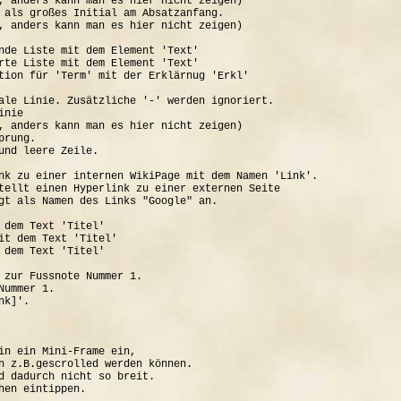
, anders kann man es hier nicht zeigen)

 als großes Initial am Absatzanfang.

, anders kann man es hier nicht zeigen)

nde Liste mit dem Element 'Text'

rte Liste mit dem Element 'Text'

tion für 'Term' mit der Erklärnug 'Erkl'

ale Linie. Zusätzliche '-' werden ignoriert.

nie

, anders kann man es hier nicht zeigen)

rung.

und leere Zeile.

nk zu einer internen WikiPage mit dem Namen 'Link'.

tellt einen Hyperlink zu einer externen Seite

gt als Namen des Links "Google" an.

 dem Text 'Titel'

it dem Text 'Titel'

 dem Text 'Titel'

 zur Fussnote Nummer 1.

ummer 1.

k]'.

in ein Mini-Frame ein, 

n z.B.gescrolled werden können.

d dadurch nicht so breit.
