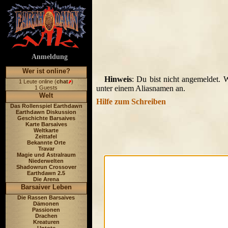
Anmeldung
Wer ist online?
Hinweis
: Du bist nicht angemeldet. 
1 Leute online (
chat
)
unter einem Aliasnamen an.
1 Guests
Welt
Hilfe zum Schreiben
Das Rollenspiel Earthdawn
Earthdawn Diskussion
Geschichte Barsaives
Karte Barsaives
Weltkarte
Zeittafel
Bekannte Orte
Travar
Magie und Astralraum
Niederwelten
Shadowrun Crossover
Earthdawn 2.5
Die Arena
Barsaiver Leben
Die Rassen Barsaives
Dämonen
Passionen
Drachen
Kreaturen