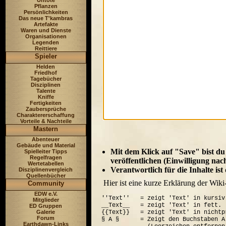
Untote
Pflanzen
Persönlichkeiten
Das neue T'kambras
Artefakte
Waren und Dienste
Organisationen
Legenden
Reittiere
Spieler
Helden
Friedhof
Tagebücher
Disziplinen
Talente
Kniffe
Fertigkeiten
Zaubersprüche
Charaktererschaffung
Vorteile & Nachteile
Mastern
Abenteuer
Gebäude und Material
Mit dem Klick auf "Save" bist du
Spielleiter Tipps
Regelfragen
veröffentlichen (Einwilligung nac
Wertetabellen
Verantwortlich für die Inhalte is
Disziplinenvergleich
Quellenbücher
Hier ist eine kurze Erklärung der Wiki
Community
EDW e.V.
''Text''   = zeigt 'Text' in kursiv.
Mitglieder
__Text__   = zeigt 'Text' in fett.

ED Gruppen
Galerie
{{Text}}   = zeigt 'Text' in nichtp
Forum
§ A §      = Zeigt den Buchstaben A
Earthdawn-Links