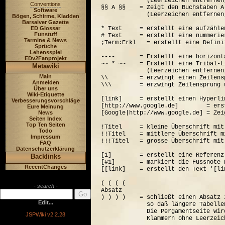
             (Leerzeichen entfernen
Conventions
§§ A §§    = Zeigt den Buchstaben A
Software
             (Leerzeichen entfernen
Bögen, Schirme, Kladden
Barsaiver Gazette
ED Glossar
* Text     = erstellt eine aufzähle
Funstuff
# Text     = erstellt eine nummerie
Termine & News
;Term:Erkl   = erstellt eine Defini
Sprüche
Lehensspiel
----       = Erstellt eine horizont
EDv2Fanprojekt
~~ * ~~    = Erstellt eine Tribal-Li
Metawiki
             (Leerzeichen entfernen
Main
\\         = erzwingt einen Zeilensp
Anmelden
\\\        = erzwingt Zeilensprung 
Über uns
Wiki-Etiquette
[link]     = erstellt einen Hyperli
Verbesserungsvorschläge
[http://www.google.de]        = ers
Eure Meinung
News
[Google|http://www.google.de] = Zei
Seiten Index
Top Ten Seiten
!Titel     = kleine Überschrift mit
Todo
!!Titel    = mittlere Überschrift m
Impressum
!!!Titel   = grosse Überschrift mit
FAQ
Datenschutzerklärung
[1]        = erstellt eine Referenz
Backlinks
[#1]       = markiert die Fussnote N
RecentChanges
[[link]    = erstellt den Text '[lin
( ( ( (  

- search -
Absatz

) ) ) )    = schließt einen Absatz 
Edit...
             so daß längere Tabelle
             Die Pergamentseite wir
JSPWiki v2.2.28