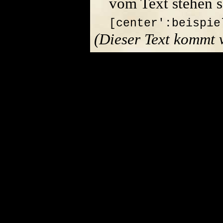
vom Text stehen s
[center':beispie
(Dieser Text kommt