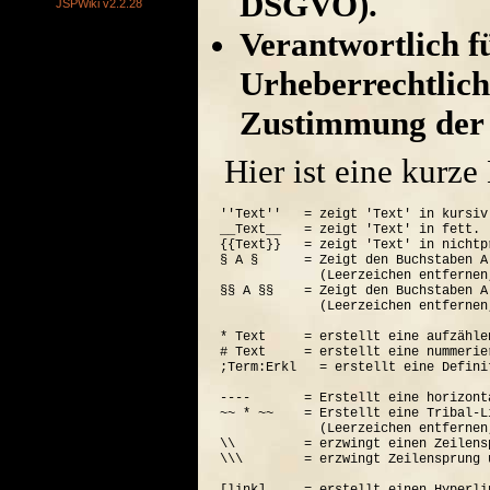
DSGVO).
JSPWiki v2.2.28
Verantwortlich für
Urheberrechtlich
Zustimmung der 
Hier ist eine kurz
''Text''   = zeigt 'Text' in kursiv.
__Text__   = zeigt 'Text' in fett.

{{Text}}   = zeigt 'Text' in nichtp
§ A §      = Zeigt den Buchstaben A
             (Leerzeichen entfernen
§§ A §§    = Zeigt den Buchstaben A
             (Leerzeichen entfernen
* Text     = erstellt eine aufzähle
# Text     = erstellt eine nummerie
;Term:Erkl   = erstellt eine Defini
----       = Erstellt eine horizont
~~ * ~~    = Erstellt eine Tribal-Li
             (Leerzeichen entfernen
\\         = erzwingt einen Zeilensp
\\\        = erzwingt Zeilensprung 