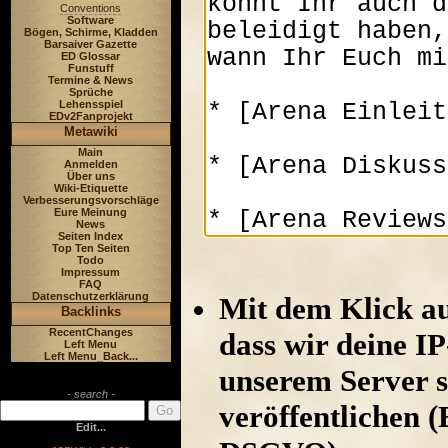
Conventions
Software
Bögen, Schirme, Kladden
Barsaiver Gazette
ED Glossar
Funstuff
Termine & News
Sprüche
Lehensspiel
EDv2Fanprojekt
Metawiki
Main
Anmelden
Über uns
Wiki-Etiquette
Verbesserungsvorschläge
Eure Meinung
News
Seiten Index
Top Ten Seiten
Todo
Impressum
FAQ
Datenschutzerklärung
Mit dem Klick au
Backlinks
RecentChanges
dass wir deine I
Left Menu
Left Menu_Back...
unserem Server s
- search -
veröffentlichen (
Edit...