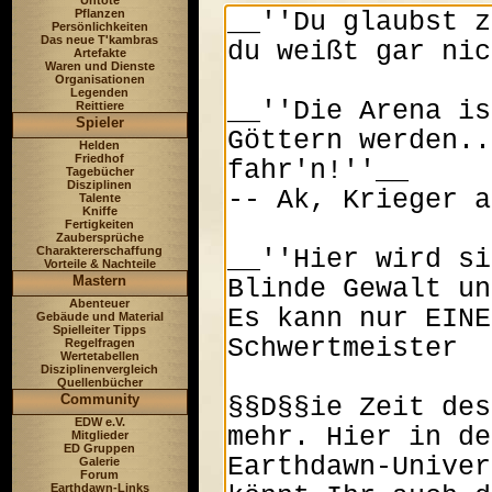
Untote
Pflanzen
Persönlichkeiten
Das neue T'kambras
Artefakte
Waren und Dienste
Organisationen
Legenden
Reittiere
Spieler
Helden
Friedhof
Tagebücher
Disziplinen
Talente
Kniffe
Fertigkeiten
Zaubersprüche
Charaktererschaffung
Vorteile & Nachteile
Mastern
Abenteuer
Gebäude und Material
Spielleiter Tipps
Regelfragen
Wertetabellen
Disziplinenvergleich
Quellenbücher
Community
EDW e.V.
Mitglieder
ED Gruppen
Galerie
Forum
Earthdawn-Links