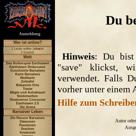
Du be
Anmeldung
Wer ist online?
1 Leute online (
chat
)
1 Guests
Hinweis
: Du bist
Welt
Das Rollenspiel Earthdawn
"save" klickst, w
Earthdawn Diskussion
Geschichte Barsaives
Karte Barsaives
verwendet. Falls D
Weltkarte
Zeittafel
Bekannte Orte
vorher unter einem 
Travar
Magie und Astralraum
Niederwelten
Hilfe zum Schreibe
Shadowrun Crossover
Earthdawn 2.5
Die Arena
Barsaiver Leben
Die Rassen Barsaives
Autor oder
Dämonen
Passionen
Ausge
Drachen
Kreaturen