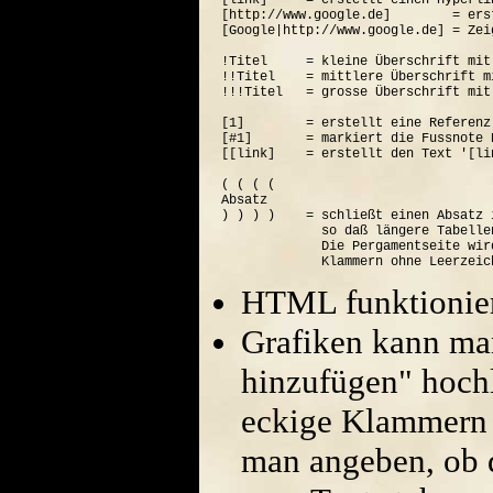
[link]     = erstellt einen Hyperli
[http://www.google.de]        = ers
[Google|http://www.google.de] = Zei
!Titel     = kleine Überschrift mit
!!Titel    = mittlere Überschrift m
!!!Titel   = grosse Überschrift mit
[1]        = erstellt eine Referenz
[#1]       = markiert die Fussnote N
[[link]    = erstellt den Text '[lin
( ( ( (  

Absatz

) ) ) )    = schließt einen Absatz 
             so daß längere Tabelle
             Die Pergamentseite wir
HTML funktionier
Grafiken kann ma
hinzufügen" hoch
eckige Klammern 
man angeben, ob di