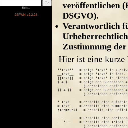
veröffentlichen (
Edit...
DSGVO).
JSPWiki v2.2.28
Verantwortlich für
Urheberrechtlich
Zustimmung der 
Hier ist eine kurz
''Text''   = zeigt 'Text' in kursiv.
__Text__   = zeigt 'Text' in fett.

{{Text}}   = zeigt 'Text' in nichtp
§ A §      = Zeigt den Buchstaben A
             (Leerzeichen entfernen
§§ A §§    = Zeigt den Buchstaben A
             (Leerzeichen entfernen
* Text     = erstellt eine aufzähle
# Text     = erstellt eine nummerie
;Term:Erkl   = erstellt eine Defini
----       = Erstellt eine horizont
~~ * ~~    = Erstellt eine Tribal-Li
             (Leerzeichen entfernen