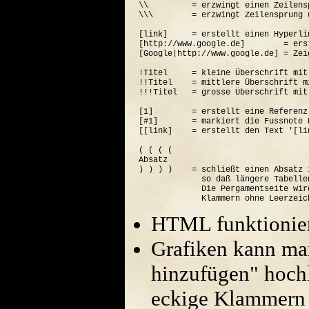
\\         = erzwingt einen Zeilensp
\\\        = erzwingt Zeilensprung 
[link]     = erstellt einen Hyperli
[http://www.google.de]        = ers
[Google|http://www.google.de] = Zei
!Titel     = kleine Überschrift mit
!!Titel    = mittlere Überschrift m
!!!Titel   = grosse Überschrift mit
[1]        = erstellt eine Referenz
[#1]       = markiert die Fussnote N
[[link]    = erstellt den Text '[lin
( ( ( (  

Absatz

) ) ) )    = schließt einen Absatz 
             so daß längere Tabelle
             Die Pergamentseite wir
HTML funktionier
Grafiken kann ma
hinzufügen" hoch
eckige Klammern 