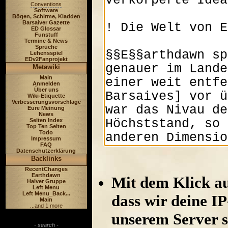
Conventions
Software
Bögen, Schirme, Kladden
Barsaiver Gazette
ED Glossar
Funstuff
Termine & News
Sprüche
Lehensspiel
EDv2Fanprojekt
Metawiki
Main
Anmelden
Über uns
Wiki-Etiquette
Verbesserungsvorschläge
Eure Meinung
News
Seiten Index
Top Ten Seiten
Todo
Impressum
FAQ
Datenschutzerklärung
Backlinks
RecentChanges
Earthdawn
Mit dem Klick au
Halver Gruppe
Left Menu
Left Menu_Back...
dass wir deine I
Main
...and 1 more
unserem Server s
- search -