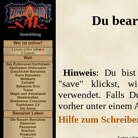
Du bear
Anmeldung
Wer ist online?
1 Leute online (
chat
)
1 Guests
Welt
Das Rollenspiel Earthdawn
Earthdawn Diskussion
Hinweis
: Du bist
Geschichte Barsaives
Karte Barsaives
Weltkarte
"save" klickst, w
Zeittafel
Bekannte Orte
Travar
verwendet. Falls D
Magie und Astralraum
Niederwelten
Shadowrun Crossover
vorher unter einem 
Earthdawn 2.5
Die Arena
Barsaiver Leben
Hilfe zum Schreibe
Die Rassen Barsaives
Dämonen
Passionen
Drachen
Kreaturen
Autor oder