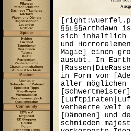
Untote
Pflanzen
Ausge
Persönlichkeiten
Das neue T'kambras
Artefakte
Waren und Dienste
Organisationen
Legenden
Reittiere
Spieler
Helden
Friedhof
Tagebücher
Disziplinen
Talente
Kniffe
Fertigkeiten
Zaubersprüche
Charaktererschaffung
Vorteile & Nachteile
Mastern
Abenteuer
Gebäude und Material
Spielleiter Tipps
Regelfragen
Wertetabellen
Disziplinenvergleich
Quellenbücher
Community
EDW e.V.
Mitglieder
ED Gruppen
Galerie
Forum
Earthdawn-Links