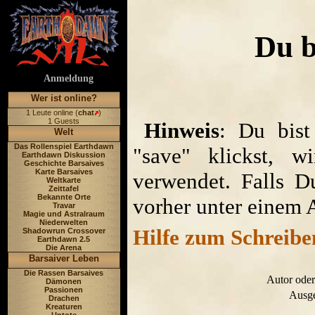
Du b
Anmeldung
Wer ist online?
1 Leute online (
chat
)
1 Guests
Hinweis
: Du bist
Welt
Das Rollenspiel Earthdawn
"save" klickst, w
Earthdawn Diskussion
Geschichte Barsaives
Karte Barsaives
verwendet. Falls D
Weltkarte
Zeittafel
Bekannte Orte
vorher unter einem 
Travar
Magie und Astralraum
Niederwelten
Hilfe zum Schreibe
Shadowrun Crossover
Earthdawn 2.5
Die Arena
Barsaiver Leben
Die Rassen Barsaives
Autor oder
Dämonen
Passionen
Ausge
Drachen
Kreaturen