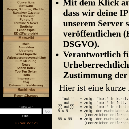
Mit dem Klick au
Conventions
Software
Bögen, Schirme, Kladden
dass wir deine I
Barsaiver Gazette
ED Glossar
Funstuff
unserem Server s
Termine & News
Sprüche
Lehensspiel
veröffentlichen (
EDv2Fanprojekt
Metawiki
DSGVO).
Main
Anmelden
Über uns
Verantwortlich für
Wiki-Etiquette
Verbesserungsvorschläge
Eure Meinung
Urheberrechtlich
News
Seiten Index
Top Ten Seiten
Zustimmung der 
Todo
Impressum
FAQ
Hier ist eine kurz
Datenschutzerklärung
Backlinks
RecentChanges
''Text''   = zeigt 'Text' in kursiv.
__Text__   = zeigt 'Text' in fett.

- search -
{{Text}}   = zeigt 'Text' in nichtp
§ A §      = Zeigt den Buchstaben A
             (Leerzeichen entfernen
Edit...
§§ A §§    = Zeigt den Buchstaben A
JSPWiki v2.2.28
             (Leerzeichen entfernen