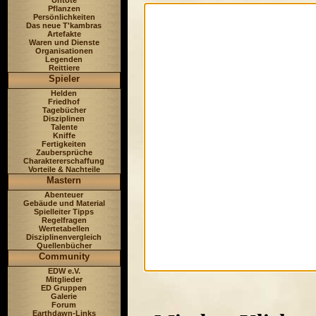
Untote
Pflanzen
Persönlichkeiten
Das neue T'kambras
Artefakte
Waren und Dienste
Organisationen
Legenden
Reittiere
Spieler
Helden
Friedhof
Tagebücher
Disziplinen
Talente
Kniffe
Fertigkeiten
Zaubersprüche
Charaktererschaffung
Vorteile & Nachteile
Mastern
Abenteuer
Gebäude und Material
Spielleiter Tipps
Regelfragen
Wertetabellen
Disziplinenvergleich
Quellenbücher
Community
EDW e.V.
Mitglieder
ED Gruppen
Galerie
Forum
Earthdawn-Links