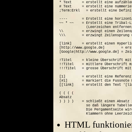
* Text     = erstellt eine aufzähle
# Text     = erstellt eine nummerie
;Term:Erkl   = erstellt eine Defini
----       = Erstellt eine horizont
~~ * ~~    = Erstellt eine Tribal-Li
             (Leerzeichen entfernen
\\         = erzwingt einen Zeilensp
\\\        = erzwingt Zeilensprung 
[link]     = erstellt einen Hyperli
[http://www.google.de]        = ers
[Google|http://www.google.de] = Zei
!Titel     = kleine Überschrift mit
!!Titel    = mittlere Überschrift m
!!!Titel   = grosse Überschrift mit
[1]        = erstellt eine Referenz
[#1]       = markiert die Fussnote N
[[link]    = erstellt den Text '[lin
( ( ( (  

Absatz

) ) ) )    = schließt einen Absatz 
             so daß längere Tabelle
             Die Pergamentseite wir
HTML funktionier