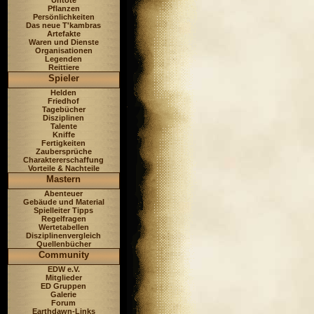
Untote
Pflanzen
Persönlichkeiten
Das neue T'kambras
Artefakte
Waren und Dienste
Organisationen
Legenden
Reittiere
Spieler
Helden
Friedhof
Tagebücher
Disziplinen
Talente
Kniffe
Fertigkeiten
Zaubersprüche
Charaktererschaffung
Vorteile & Nachteile
Mastern
Abenteuer
Gebäude und Material
Spielleiter Tipps
Regelfragen
Wertetabellen
Disziplinenvergleich
Quellenbücher
Community
EDW e.V.
Mitglieder
ED Gruppen
Galerie
Forum
Earthdawn-Links