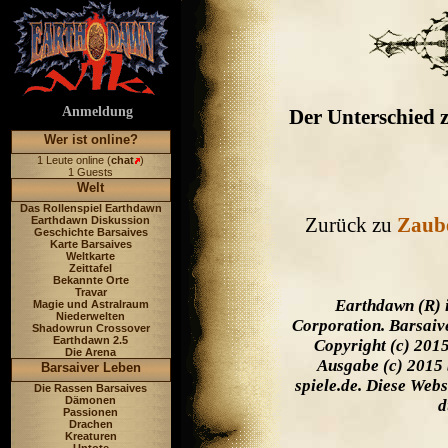
Anmeldung
Der Unterschied z
Wer ist online?
1 Leute online (
chat
)
1 Guests
Welt
Das Rollenspiel Earthdawn
Zurück zu
Zaub
Earthdawn Diskussion
Geschichte Barsaives
Karte Barsaives
Weltkarte
Zeittafel
Bekannte Orte
Travar
Earthdawn (R) 
Magie und Astralraum
Niederwelten
Corporation. Barsaiv
Shadowrun Crossover
Earthdawn 2.5
Copyright (c) 201
Die Arena
Ausgabe (c) 2015 
Barsaiver Leben
spiele.de. Diese Web
Die Rassen Barsaives
Dämonen
d
Passionen
Drachen
Kreaturen