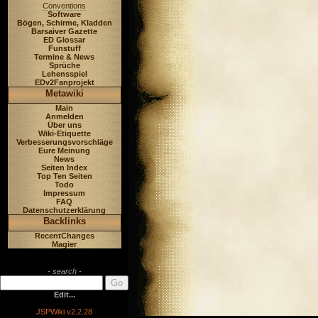
Conventions
Software
Bögen, Schirme, Kladden
Barsaiver Gazette
ED Glossar
Funstuff
Termine & News
Sprüche
Lehensspiel
EDv2Fanprojekt
Metawiki
Main
Anmelden
Über uns
Wiki-Etiquette
Verbesserungsvorschläge
Eure Meinung
News
Seiten Index
Top Ten Seiten
Todo
Impressum
FAQ
Datenschutzerklärung
Backlinks
RecentChanges
Magier
- search -
Edit...
JSPWiki v2.2.28