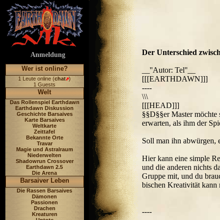
Der Unterschied zwisch
Anmeldung
Wer ist online?
__''Autor: Tel''__
[[[EARTHDAWN]]]
1 Leute online (
chat
)
1 Guests
----
Welt
\\\
Das Rollenspiel Earthdawn
[[[HEAD]]]
Earthdawn Diskussion
§§D§§er Master möchte s
Geschichte Barsaives
Karte Barsaives
erwarten, als ihm der Sp
Weltkarte
Zeittafel
Bekannte Orte
Soll man ihn abwürgen, 
Travar
Magie und Astralraum
Niederwelten
Hier kann eine simple Re
Shadowrun Crossover
und die anderen nichts da
Earthdawn 2.5
Die Arena
Gruppe mit, und du brauc
Barsaiver Leben
bischen Kreativität kann 
Die Rassen Barsaives
Dämonen
Passionen
Drachen
----
Kreaturen