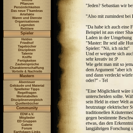
Untote
Pflanzen
''Jeden? Sebastian wir be
Persönlichkeiten
Das neue T'kambras
Artefakte
''Also mit zumindest bei 
Waren und Dienste
Organisationen
Legenden
''Da habe ich auch eine F
Reittiere
Beispiel ist aus einer Sh
Spieler
Laden in der Umgebung 
Helden
"Master: Ihr seid alle Hung
Friedhof
Tagebücher
Spieler: "Nö, ich nicht"
Disziplinen
Und er weigerte sich auc
Talente
Kniffe
sehr kreativ ist :P
Fertigkeiten
Wie geht man mit so jema
Zaubersprüche
Charaktererschaffung
dem Argument "aber ich 
Vorteile & Nachteile
und dann verdeckt würfel
Mastern
oder?'' - Tel
Abenteuer
Gebäude und Material
Spielleiter Tipps
''Eine Möglichkeit wäre 
Regelfragen
unterscheiden sollte. Wä
Wertetabellen
Disziplinenvergleich
sein Held in einer Welt 
Quellenbücher
heutzutage elektrischer 
Community
traditionellen Kräutermed
EDW e.V.
gegen bestimmte Beschwer
Mitglieder
ED Gruppen
etwas, das den Erkenntni
Galerie
langjährigen Forschung u
Forum
Earthdawn-Links