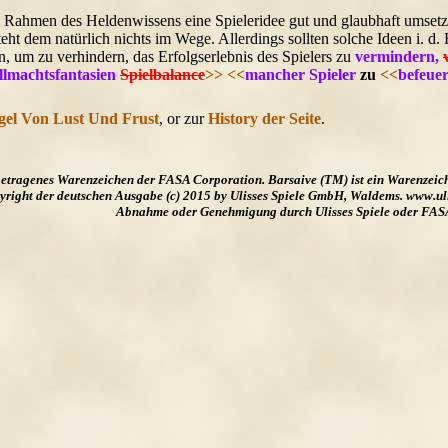
im Rahmen des Heldenwissens eine Spieleridee gut und glaubhaft umset
eht dem natürlich nichts im Wege. Allerdings sollten solche Ideen i. d.
 um zu verhindern, das Erfolgserlebnis des Spielers zu
vermindern,
llmachtsfantasien
Spielbalance
>>
<<
mancher Spieler
zu
<<
befeuer
gel Von Lust Und Frust
, or zur
History der Seite
.
ngetragenes Warenzeichen der FASA Corporation. Barsaive (TM) ist ein Warenzeic
ight der deutschen Ausgabe (c) 2015 by Ulisses Spiele GmbH, Waldems. www.uliss
Abnahme oder Genehmigung durch Ulisses Spiele oder FAS