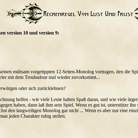
en version 10 und version 9:
einen mühsam vorgetippten 12-Seiten-Monolog vortragen, den die Spi
ieler mit dem Troubadour mal wieder zuvorkommt...
erwürgen oder sich zurücklehnen?
chnung helfen - wie viele Leute haben Spaß daran, und wie viele ärgert
gegen haben, dann laß ihm sein Spiel. Wenn es gut ist, unterstütze ihn sog
hst den langweiligen Monolog gar nicht ... Wenn es aber nur eine einzi
man jeden Charakter ruhig stellen.