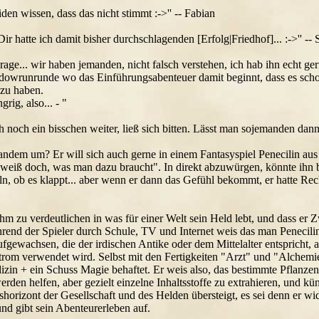
iden wissen, dass das nicht stimmt :->'' -- Fabian
Dir hatte ich damit bisher durchschlagenden [Erfolg|Friedhof]... :->'' -- 
rage... wir haben jemanden, nicht falsch verstehen, ich hab ihn echt g
adowrunrunde wo das Einführungsabenteuer damit beginnt, dass es schon 
zu haben.
rig, also... - "
h noch ein bisschen weiter, ließ sich bitten. Lässt man sojemanden dan
ndem um? Er will sich auch gerne in einem Fantasyspiel Penecilin aus
weiß doch, was man dazu braucht". In direkt abzuwürgen, könnte ihn b
n, ob es klappt... aber wenn er dann das Gefühl bekommt, er hatte Rec
ihm zu verdeutlichen in was für einer Welt sein Held lebt, und dass e
hrend der Spieler durch Schule, TV und Internet weis das man Penecil
aufgewachsen, die der irdischen Antike oder dem Mittelalter entsprich
Strom verwendet wird. Selbst mit den Fertigkeiten "Arzt" und "Alchemi
izin + ein Schuss Magie behaftet. Er weis also, das bestimmte Pflanzen,
den helfen, aber gezielt einzelne Inhaltsstoffe zu extrahieren, und kü
shorizont der Gesellschaft und des Helden übersteigt, es sei denn er w
nd gibt sein Abenteurerleben auf.