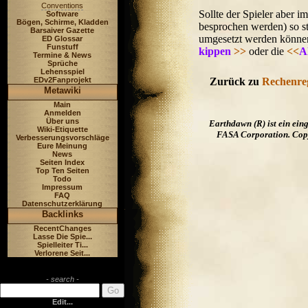
Conventions
Sollte der Spieler aber 
Software
Bögen, Schirme, Kladden
besprochen werden) so st
Barsaiver Gazette
umgesetzt werden können,
ED Glossar
Funstuff
kippen
>>
oder die
<<
A
Termine & News
Sprüche
Lehensspiel
EDv2Fanprojekt
Zurück zu
Rechenre
Metawiki
Main
Anmelden
Über uns
Earthdawn (R) ist ein ei
Wiki-Etiquette
FASA Corporation. Copyr
Verbesserungsvorschläge
Eure Meinung
News
Seiten Index
Top Ten Seiten
Todo
Impressum
FAQ
Datenschutzerklärung
Backlinks
RecentChanges
Lasse Die Spie...
Spielleiter Ti...
Verlorene Seit...
- search -
Edit...