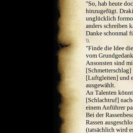
''So, hab heute do
hinzugefügt. Draki
unglücklich formol
anders schreiben k
Danke schonmal für
\\
''Finde die Idee di
vom Grundgedanken
Ansonsten sind mir
[Schmetterschlag] 
[Luftgleiten] und 
ausgewählt.
An Talenten könnt
[Schlachtruf] nach
einem Anführer pa
Bei der Rassenbesc
Rassen ausgeschlos
(tatsächlich wird 