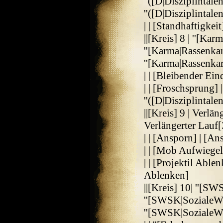
''([D|Disziplintalen
''([D|Disziplintalent
| | [Standhaftigkeit
||[Kreis] 8 | ''[K
''[Karma|Rassenka
''[Karma|Rassenka
| | [Bleibender Ein
| | [Froschsprung] 
''([D|Disziplintalen
||[Kreis] 9 | Verlä
Verlängerter Lauf[
| | [Ansporn] | [A
| | [Mob Aufwiege
| | [Projektil Ablen
Ablenken]
||[Kreis] 10| ''[SW
''[SWSK|SozialeWid
''[SWSK|SozialeWid