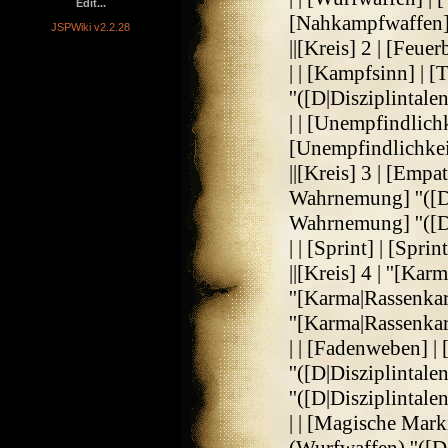
Edit...
[Nahkampfwaffen] '
JSPWiki v2.2.28
||[Kreis] 2 | [Feuer
| | [Kampfsinn] | [T
''([D|Disziplintalent
| | [Unempfindlichk
[Unempfindlichkei
||[Kreis] 3 | [Em
Wahrnemung] ''([D|
Wahrnemung] ''([D|
| | [Sprint] | [Spri
||[Kreis] 4 | ''[Ka
''[Karma|Rassenkar
''[Karma|Rassenkar
| | [Fadenweben] 
''([D|Disziplintal
''([D|Disziplintalent
| | [Magische Mar