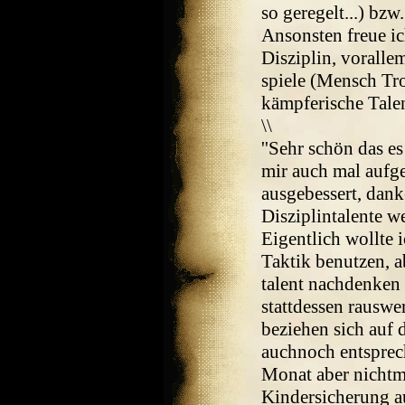
so geregelt...) bz
Ansonsten freue ic
Disziplin, voralle
spiele (Mensch Tro
kämpferische Talent
\\
''Sehr schön das es
mir auch mal aufge
ausgebessert, dank
Disziplintalente w
Eigentlich wollte i
Taktik benutzen, 
talent nachdenken
stattdessen rauswe
beziehen sich auf 
auchnoch entspre
Monat aber nichtm
Kindersicherung a