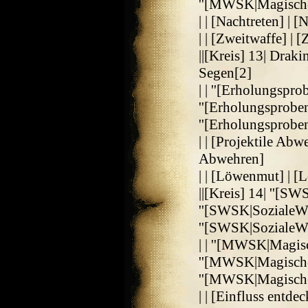
''[MWSK|MagischeW
| | [Nachtreten] | [
| | [Zweitwaffe] | 
||[Kreis] 13| Drak
Segen[2]
| | ''[Erholungspro
''[Erholungsproben
''[Erholungsprobe
| | [Projektile Abw
Abwehren]
| | [Löwenmut] | 
||[Kreis] 14| ''[SW
''[SWSK|SozialeWid
''[SWSK|SozialeWid
| | ''[MWSK|Magisc
''[MWSK|MagischeW
''[MWSK|MagischeW
| | [Einfluss entde