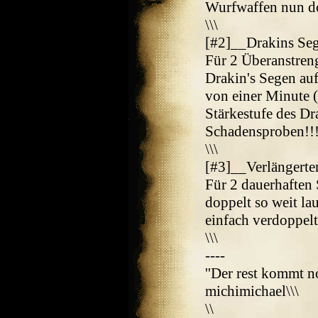
Wurfwaffen nun do
\\\
[#2]__Drakins Se
Für 2 Überanstre
Drakin's Segen auf
von einer Minute 
Stärkestufe des D
Schadensproben!!!
\\\
[#3]__Verlängerte
Für 2 dauerhaften
doppelt so weit la
einfach verdoppelt)
\\\
----
''Der rest kommt n
michimichael\\\
\\