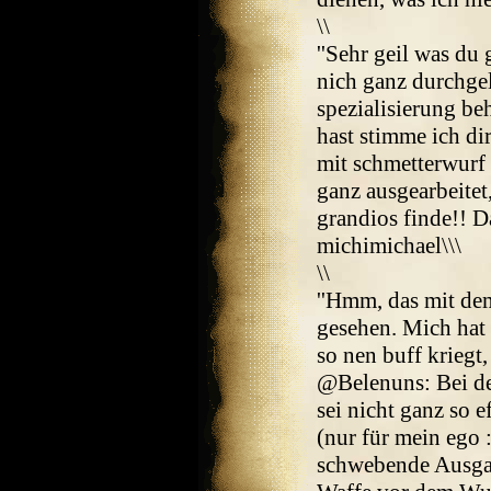
\\
''Sehr geil was du
nich ganz durchgel
spezialisierung b
hast stimme ich d
mit schmetterwurf 
ganz ausgearbeite
grandios finde!! Da
michimichael\\\
\\
''Hmm, das mit de
gesehen. Mich hat e
so nen buff kriegt,
@Belenuns: Bei de
sei nicht ganz so 
(nur für mein ego 
schwebende Ausga