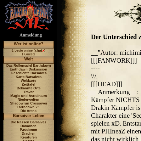
Anmeldung
Der Unterschied z
Wer ist online?
1 Leute online (
chat
)
__''Autor: michimi
1 Guests
Welt
[[[FANWORK]]]
Das Rollenspiel Earthdawn
----
Earthdawn Diskussion
Geschichte Barsaives
\\\
Karte Barsaives
Weltkarte
[[[HEAD]]]
Zeittafel
Bekannte Orte
__Anmerkung__: ''A
Travar
Magie und Astralraum
Kämpfer NICHTS
Niederwelten
Shadowrun Crossover
Drakin Kämpfer ist
Earthdawn 2.5
Die Arena
Charakter eine 'Se
Barsaiver Leben
spielen xD. Entsta
Die Rassen Barsaives
Dämonen
mit PHIneaZ eine
Passionen
Drachen
Kreaturen
das nicht wirklich