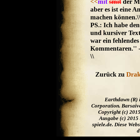
<<
mit
smit
der Me
aber es ist eine 
machen können.\
PS.: Ich habe den
und kursiver Tex
war ein fehlende
Kommentaren.'' 
\\
Zurück zu
Drak
Earthdawn (R) 
Corporation. Barsaiv
Copyright (c) 201
Ausgabe (c) 2015 
spiele.de. Diese Web
d