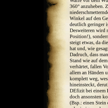
Waffe vor dem Wur
360° anzuheben. Z
niederschmetternd
Winkel auf den Geg
deutlich geringer 
Desweiteren wird n
Position!), sonde
steigt etwas, da d
hat und, wie gesagt
Dadruch, dass man 
Stand wie auf dem 
verhärtet, fallen 
allem an Händen un
komplett weg, wesh
hineinsteckt, derut
DEfizit bei einem
doch ansonsten ko
(Bsp.: einen Stei