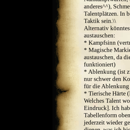
anderes^^), Schmet
Talentplätzen. In 
Taktik sein.\\
Alternativ könntes
austauschen:
* Kampfsinn (vertr
* Magische Marki
austauschen, da di
funktioniert)
* Ablenkung (ist z
nur schwer den Ko
für die Ablenkung 
* Tierische Härte (
Welches Talent woh
Eindruck]. Ich hab
Tabellenform oben
jederzeit wieder ge
dienen, was ich hie