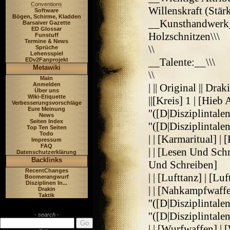
Conventions
Willenskraft (Stärk
Software
Bögen, Schirme, Kladden
__Kunsthandwerk__
Barsaiver Gazette
ED Glossar
Holzschnitzen\\\
Funstuff
Termine & News
\\
Sprüche
Lehensspiel
__Talente:__\\\
EDv2Fanprojekt
Metawiki
\\
Main
Anmelden
| || Original || D
Über uns
Wiki-Etiquette
||[Kreis] 1 | [Hie
Verbesserungsvorschläge
Eure Meinung
''([D|Disziplintale
News
Seiten Index
''([D|Disziplintalent
Top Ten Seiten
Todo
| | [Karmaritual] |
Impressum
FAQ
| | [Lesen Und Sch
Datenschutzerklärung
Backlinks
Und Schreiben]
RecentChanges
| | [Lufttanz] | [Lu
Boomerangwurf
Disziplinen In...
| | [Nahkampfwaffe
Drakin
Taktik
''([D|Disziplintalen
''([D|Disziplintalent
- search -
| | [Wurfwaffen] | [