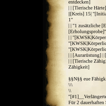
entdecken]
| | [Tierische Härte] 
||[Kreis] 15| ''[Initi
1''
| | ''1 zusätzliche 
[Erholungsprobe]'' 
| | ''[KWSK|Körper
''[KWSK|Körperlich
''[KWSK|Körperlic
| | [Aurarüstung] |
| | [Tierische Zähig
Zähigkeit]
§§N§§ eue Fähigke
\\\
\\
''[#1]__Verlängert
Für 2 dauerhaften