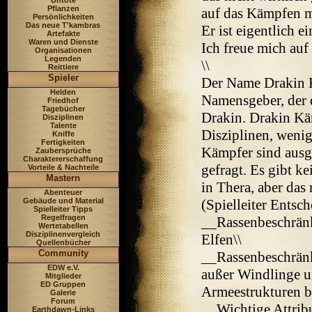
Untote
Pflanzen
auf das Kämpfen m
Persönlichkeiten
Das neue T'kambras
Er ist eigentlich 
Artefakte
Waren und Dienste
Ich freue mich auf e
Organisationen
Legenden
\\
Reittiere
Spieler
Der Name Drakin K
Helden
Namensgeber, der 
Friedhof
Tagebücher
Drakin. Drakin Käm
Disziplinen
Talente
Disziplinen, wenig
Kniffe
Fertigkeiten
Kämpfer sind ausg
Zaubersprüche
Charaktererschaffung
gefragt. Es gibt 
Vorteile & Nachteile
Mastern
in Thera, aber das 
Abenteuer
Gebäude und Material
(Spielleiter Entsc
Spielleiter Tipps
Regelfragen
__Rassenbeschrän
Wertetabellen
Disziplinenvergleich
Elfen\\
Quellenbücher
Community
__Rassenbeschränk
EDW e.V.
außer Windlinge un
Mitglieder
ED Gruppen
Armeestrukturen be
Galerie
Forum
__Wichtige Attribu
Earthdawn-Links