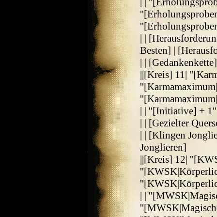
| | ''[Erholungspro
''[Erholungsproben
''[Erholungsprobe
| | [Herausforderu
Besten] | [Herausf
| | [Gedankenkette
||[Kreis] 11| ''[K
''[Karmamaximum|R
''[Karmamaximum|
| | ''[Initiative] + 1'
| | [Gezielter Quer
| | [Klingen Jongli
Jonglieren]
||[Kreis] 12| ''[K
''[KWSK|Körperlich
''[KWSK|Körperlic
| | ''[MWSK|Magisc
''[MWSK|MagischeW