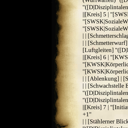
(Wurfwaffen) ''([D|
''([D|Disziplintalent
||[Kreis] 5 | ''[SW
''[SWSK|SozialeWid
''[SWSK|SozialeWid
| | [Schmetterschl
| | [Schmetterwurf]
[Luftgleiten] ''([D|
||[Kreis] 6 | ''[KW
''[KWSK|Körperlich
''[KWSK|Körperlic
| | [Ablenkung] | [
| | [Schwachstelle
''([D|Disziplintale
''([D|Disziplintalent
||[Kreis] 7 | ''[Initia
+1''
| | [Stählerner Blic