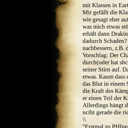
mit Klassen in Ea
Mir gefällt die Kl
wie gesagt eher au
was mich etwas stö
erhält dann Draki
dadurch Schaden? H
nachbessern, z.B. d
Vorschlag: Der Cha
durch(oder hat shc
seiner Stirn auf. D
etwas. Kaum dass d
das Blut in einem
die Kraft des Kämpf
er einen Teil der K
Allerdings hängt 
nciht gerade die ri
\\
''Erstmal zu PHIne