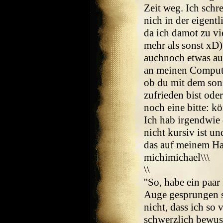
Zeit weg. Ich schr
nich in der eigent
da ich damot zu vi
mehr als sonst xD)
auchnoch etwas aus
an meinen Compute
ob du mit dem sons
zufrieden bist ode
noch eine bitte: k
Ich hab irgendwie d
nicht kursiv ist u
das auf meinem Han
michimichael\\\
\\
''So, habe ein paar
Auge gesprungen s
nicht, dass ich so 
schwerzlich bewus