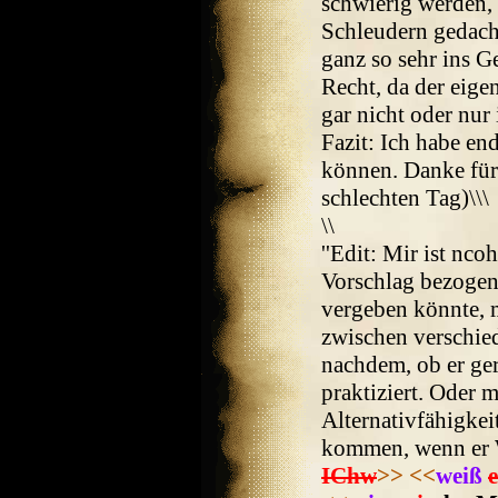
schwierig werden, 
Schleudern gedach
ganz so sehr ins G
Recht, da der eige
gar nicht oder nur
Fazit: Ich habe en
können. Danke für
schlechten Tag)\\\
\\
''Edit: Mir ist nco
Vorschlag bezogen
vergeben könnte, 
zwischen verschie
nachdem, ob er ge
praktiziert. Oder 
Alternativfähigkei
kommen, wenn er W
IChw
>>
<<
weiß
e