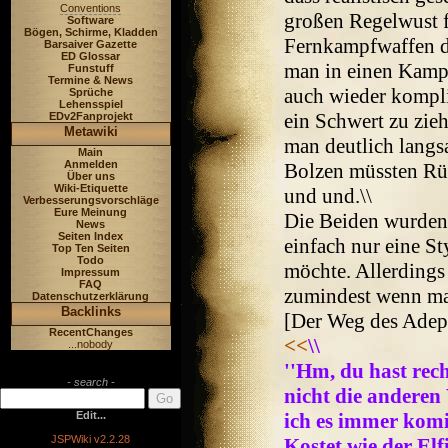
Conventions
großen Regelwust 
Software
Bögen, Schirme, Kladden
Fernkampfwaffen d
Barsaiver Gazette
ED Glossar
man in einen Kampf 
Funstuff
Termine & News
auch wieder kompliz
Sprüche
Lehensspiel
ein Schwert zu zie
EDv2Fanprojekt
Metawiki
man deutlich langs
Main
Anmelden
Bolzen müssten Rü
Über uns
Wiki-Etiquette
und und.\\
Verbesserungsvorschläge
Eure Meinung
Die Beiden wurden 
News
Seiten Index
einfach nur eine S
Top Ten Seiten
Todo
möchte. Allerdings
Impressum
FAQ
zumindest wenn man
Datenschutzerklärung
Backlinks
[Der Weg des Adept
RecentChanges
<<
\\
...nobody
''Hm, du hast rec
- search -
nicht die anderen
Edit...
ich es immer komi
JSPWiki v2.2.28
Kostet wie der El