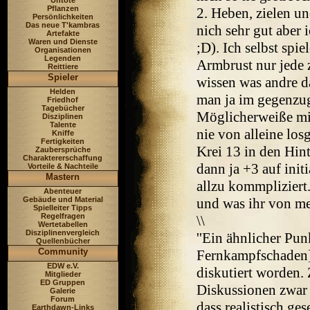
Untote
Pflanzen
2. Heben, zielen un
Persönlichkeiten
Das neue T'kambras
nich sehr gut aber
Artefakte
Waren und Dienste
;D). Ich selbst spi
Organisationen
Legenden
Armbrust nur jede 
Reittiere
Spieler
wissen was andre d
Helden
man ja im gegenzug
Friedhof
Tagebücher
Möglicherweiße mit
Disziplinen
Talente
nie von alleine los
Kniffe
Fertigkeiten
Krei 13 in den Hin
Zaubersprüche
Charaktererschaffung
dann ja +3 auf init
Vorteile & Nachteile
Mastern
allzu kommpliziert.
Abenteuer
Gebäude und Material
und was ihr von mei
Spielleiter Tipps
Regelfragen
\\
Wertetabellen
Disziplinenvergleich
''Ein ähnlicher Pun
Quellenbücher
Community
Fernkampfschaden]
EDW e.V.
diskutiert worden.
Mitglieder
ED Gruppen
Diskussionen zwar 
Galerie
Forum
dass realistisch ge
Earthdawn-Links