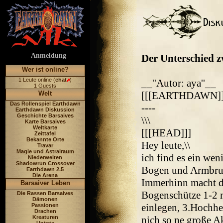
Anmeldung
Der Unterschied z
Wer ist online?
1 Leute online (
chat
)
__''Autor: aya''__
1 Guests
Welt
[[[EARTHDAWN]]
Das Rollenspiel Earthdawn
----
Earthdawn Diskussion
Geschichte Barsaives
\\\
Karte Barsaives
Weltkarte
[[[HEAD]]]
Zeittafel
Bekannte Orte
Hey leute,\\
Travar
Magie und Astralraum
ich find es ein we
Niederwelten
Shadowrun Crossover
Bogen und Armbrus
Earthdawn 2.5
Die Arena
Immerhinn macht d
Barsaiver Leben
Bogenschütze 1-2 
Die Rassen Barsaives
Dämonen
einlegen, 3.Hochhe
Passionen
Drachen
Kreaturen
nich so ne große Ak