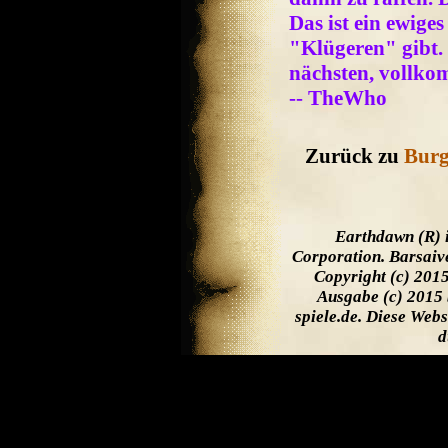
Das ist ein ewige
"Klügeren" gibt.
nächsten, vollko
-- TheWho
Zurück zu
Burg
Earthdawn (R) 
Corporation. Barsaiv
Copyright (c) 201
Ausgabe (c) 2015 
spiele.de. Diese Web
d