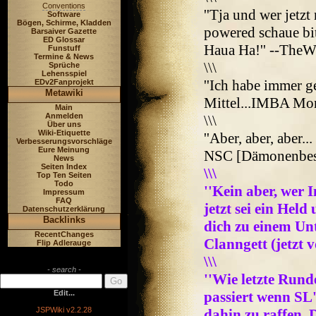
Conventions
''Tja und wer jetzt
Software
Bögen, Schirme, Kladden
powered schaue bit
Barsaiver Gazette
ED Glossar
Haua Ha!'' --The
Funstuff
Termine & News
\\\
Sprüche
Lehensspiel
''Ich habe immer 
EDv2Fanprojekt
Metawiki
Mittel...IMBA Mons
Main
Anmelden
\\\
Über uns
Wiki-Etiquette
''Aber, aber, aber..
Verbesserungsvorschläge
Eure Meinung
NSC [Dämonenbesc
News
Seiten Index
\\\
Top Ten Seiten
Todo
''Kein aber, wer 
Impressum
FAQ
jetzt sei ein Hel
Datenschutzerklärung
Backlinks
dich zu einem Unt
RecentChanges
Clanngett (jetzt 
Flip Adlerauge
\\\
- search -
''Wie letzte Rund
Edit...
passiert wenn SL'
JSPWiki v2.2.28
dahin zu raffen. 