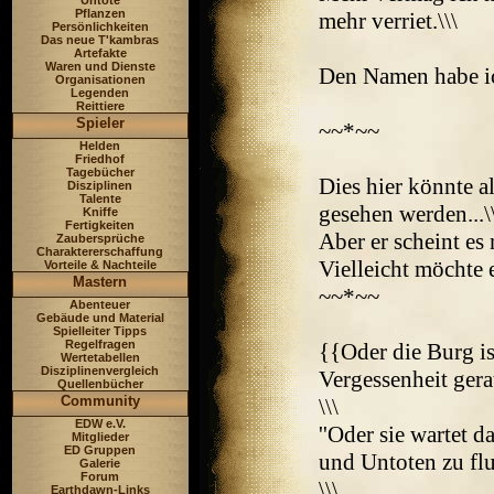
Untote
Pflanzen
mehr verriet.\\\
Persönlichkeiten
Das neue T'kambras
Artefakte
Waren und Dienste
Den Namen habe ich
Organisationen
Legenden
Reittiere
Spieler
~~*~~
Helden
Friedhof
Tagebücher
Dies hier könnte a
Disziplinen
Talente
gesehen werden...\
Kniffe
Fertigkeiten
Aber er scheint es 
Zaubersprüche
Charaktererschaffung
Vielleicht möchte 
Vorteile & Nachteile
Mastern
~~*~~
Abenteuer
Gebäude und Material
Spielleiter Tipps
Regelfragen
{{Oder die Burg i
Wertetabellen
Disziplinenvergleich
Vergessenheit gera
Quellenbücher
Community
\\\
EDW e.V.
''Oder sie wartet
Mitglieder
ED Gruppen
und Untoten zu flut
Galerie
Forum
\\\
Earthdawn-Links