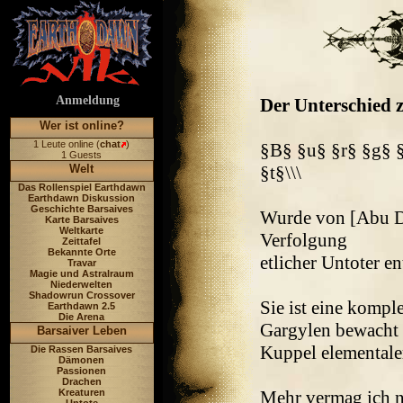
Anmeldung
Der Unterschied z
Wer ist online?
1 Leute online (
chat
)
§B§ §u§ §r§ §g§ 
1 Guests
Welt
§t§\\\
Das Rollenspiel Earthdawn
Earthdawn Diskussion
Geschichte Barsaives
Wurde von [Abu Du
Karte Barsaives
Weltkarte
Verfolgung
Zeittafel
Bekannte Orte
etlicher Untoter en
Travar
Magie und Astralraum
Niederwelten
Shadowrun Crossover
Sie ist eine kompl
Earthdawn 2.5
Die Arena
Gargylen bewacht w
Barsaiver Leben
Kuppel elementaler
Die Rassen Barsaives
Dämonen
Passionen
Drachen
Kreaturen
Mehr vermag ich ni