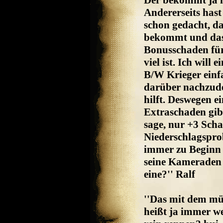
Der bekommt ja 
Andererseits hast
schon gedacht, da
bekommt und dass
Bonusschaden für 
viel ist. Ich will 
B/W Krieger einf
darüber nachzud
hilft. Deswegen 
Extraschaden gib
sage, nur +3 Scha
Niederschlagspro
immer zu Beginn 
seine Kameraden
eine?'' Ralf
''Das mit dem müs
heißt ja immer w