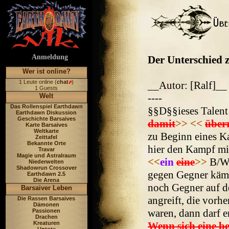
Anmeldung
Der Unterschied z
Wer ist online?
1 Leute online (
chat
)
__Autor: [Ralf]__
1 Guests
Welt
----
Das Rollenspiel Earthdawn
§§D§§ieses Talent 
Earthdawn Diskussion
Geschichte Barsaives
damit
>>
<<
über
Karte Barsaives
Weltkarte
zu Beginn eines K
Zeittafel
Bekannte Orte
hier den Kampf mi
Travar
Magie und Astralraum
<<
ein
eine
>>
B/W 
Niederwelten
Shadowrun Crossover
gegen Gegner kämp
Earthdawn 2.5
Die Arena
noch Gegner auf de
Barsaiver Leben
angreift, die vorh
Die Rassen Barsaives
Dämonen
waren, dann darf e
Passionen
Drachen
Kreaturen
Wenn sich eine be