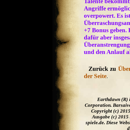
Talente bekommt,
Angriffe ermöglic
overpowert. Es is
Überraschungsangr
+7 Bonus geben. H
dafür aber insges
Überanstrengung
und den Anlauf a
Zurück zu
Über
der Seite
.
Earthdawn (R) 
Corporation. Barsaiv
Copyright (c) 201
Ausgabe (c) 2015 
spiele.de. Diese Web
d