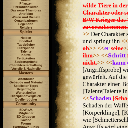
Untote
Pflanzen
wilde Tiere in d
Persönlichkeiten
Das neue T'kambras
Charakter oder s
Artefakte
Waren und Dienste
B/W Krieger das 
Organisationen
Legenden
zuvorzukommen. 
Reittiere
Spieler
>>
Der Charakter s
Helden
und springt ihn
<
Friedhof
Tagebücher
ob
>>
<<
er
seine
>
Disziplinen
Talente
ihm
>>
<<
Schritt
Kniffe
Fertigkeiten
nicht.
>>
<<
kann e
Zaubersprüche
Charaktererschaffung
[Angriffsprobe] w
Vorteile & Nachteile
Mastern
gewürfelt. Auf di
Abenteuer
Gebäude und Material
Charakter einen B
Spielleiter Tipps
Regelfragen
[Talente|Talente I
Wertetabellen
Disziplinenvergleich
<<
Schaden
[Scha
Quellenbücher
Community
Schaden der Waffe
EDW e.V.
[Körperklinge], [Kl
Mitglieder
ED Gruppen
wie [Schmettersch
Galerie
Forum
Angriffs wird eine
Earthdawn-Links