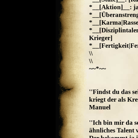
*__[Aktion]__: j
*__[Überanstren
*__[Karma|Rasse
*__[Disziplintale
Krieger]
*__[Fertigkeit|Fe
\\
\\
~~*~~
''Findst du das s
kriegt der als Kre
Manuel
''Ich bin mir da s
ähnliches Talent 