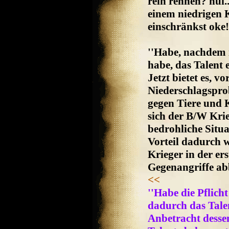
rein rennen? hui.
einem niedrigen 
einschränkst oke!
''Habe, nachdem i
habe, das Talent
Jetzt bietet es, v
Niederschlagspro
gegen Tiere und K
sich der B/W Kri
bedrohliche Situa
Vorteil dadurch 
Krieger in der er
Gegenangriffe ab
<<
''Habe die Pflicht
dadurch das Talen
Anbetracht desse