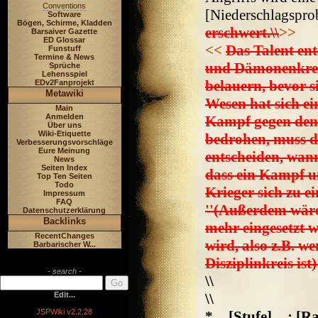
Conventions
[Niederschlagspro
Software
Bögen, Schirme, Kladden
erschwert.\\
>>
Barsaiver Gazette
ED Glossar
<<
Das Talent en
Funstuff
Termine & News
und Dämonenkreat
Sprüche
Lehensspiel
belauern, bevor s
EDv2Fanprojekt
Metawiki
Wesen hat sich ei
Main
Anmelden
Kampf gegen den
Über uns
Wiki-Etiquette
bedrohen, muss de
Verbesserungsvorschläge
Eure Meinung
entscheiden, wann
News
Seiten Index
dass ein Kampf u
Top Ten Seiten
Todo
Krieger sich zu e
Impressum
FAQ
''(Außerdem wäre 
Datenschutzerklärung
Backlinks
mehr eingesetzt w
RecentChanges
wird, also z.B. w
Barbarischer W...
Disziplinkreis ist)
- search -
\\
Edit...
\\
JSPWiki v2.2.28
*__[Stufe]__: [Ra