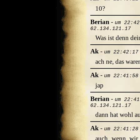
10?
Berian
-
um 22:42
62.134.121.17
Was ist denn de
Ak
-
um 22:42:17
ach ne, das waren
Ak
-
um 22:41:58
jap
Berian
-
um 22:41
62.134.121.17
dann hat wohl a
Ak
-
um 22:41:28
auch wenn wir 