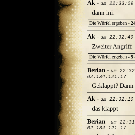
Ak
-
um 22:33:09
dann ini:
Die Würfel ergeben -
2
Ak
-
um 22:32:49
Zweiter Angriff
Die Würfel ergeben -
5
Berian
-
um 22:32
62.134.121.17
Geklappt? Dann 
Ak
-
um 22:32:10
das klappt
Berian
-
um 22:31
62.134.121.17