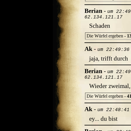
Berian
-
um 22:49
62.134.121.17
Schaden
Die Würfel ergeben -
1
Ak
-
um 22:49:36
jaja, trifft durch
Berian
-
um 22:49
62.134.121.17
Wieder zweimal,
Die Würfel ergeben -
4
Ak
-
um 22:48:41
ey... du bist