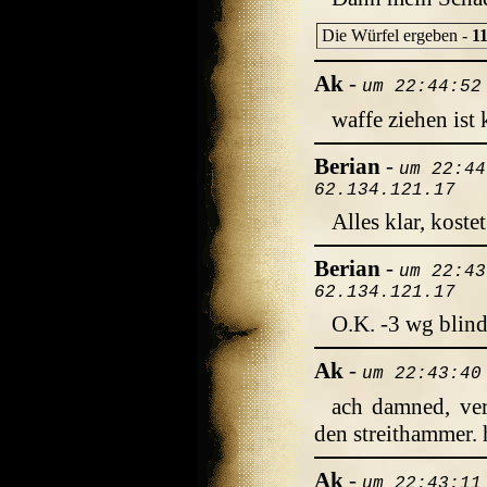
Die Würfel ergeben -
1
Ak
-
um 22:44:52
waffe ziehen ist 
Berian
-
um 22:44
62.134.121.17
Alles klar, kost
Berian
-
um 22:43
62.134.121.17
O.K. -3 wg blind
Ak
-
um 22:43:40
ach damned, ver
den streithammer. 
Ak
-
um 22:43:11