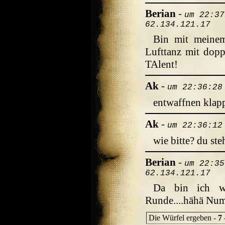
Berian
-
um 22:37
62.134.121.17
Bin mit meinem
Lufttanz mit doppe
TAlent!
Ak
-
um 22:36:28
entwaffnen klap
Ak
-
um 22:36:12
wie bitte? du ste
Berian
-
um 22:35
62.134.121.17
Da bin ich wo
Runde....hähä Nu
Die Würfel ergeben -
7