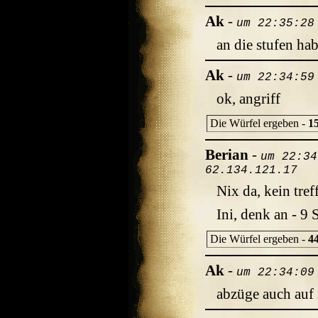
Ak
-
um 22:35:28
an die stufen ha
Ak
-
um 22:34:59
ok, angriff
Die Würfel ergeben -
1
Berian
-
um 22:34
62.134.121.17
Nix da, kein treff
Ini, denk an - 9 
Die Würfel ergeben -
4
Ak
-
um 22:34:09
abzüge auch auf