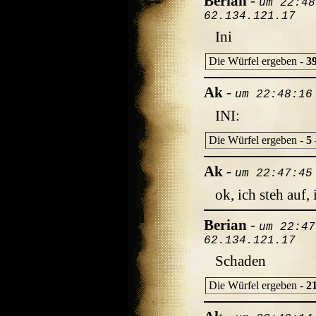
Berian
-
um 22:48
62.134.121.17
Ini
Die Würfel ergeben -
3
Ak
-
um 22:48:16
INI:
Die Würfel ergeben -
5
Ak
-
um 22:47:45
ok, ich steh auf, 
Berian
-
um 22:47
62.134.121.17
Schaden
Die Würfel ergeben -
2