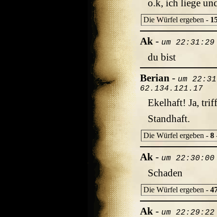
o.k, ich liege un
Die Würfel ergeben -
1
Ak
-
um 22:31:29
du bist
Berian
-
um 22:31
62.134.121.17
Ekelhaft! Ja, tr
Standhaft.
Die Würfel ergeben -
8
Ak
-
um 22:30:00
Schaden
Die Würfel ergeben -
4
Ak
-
um 22:29:22