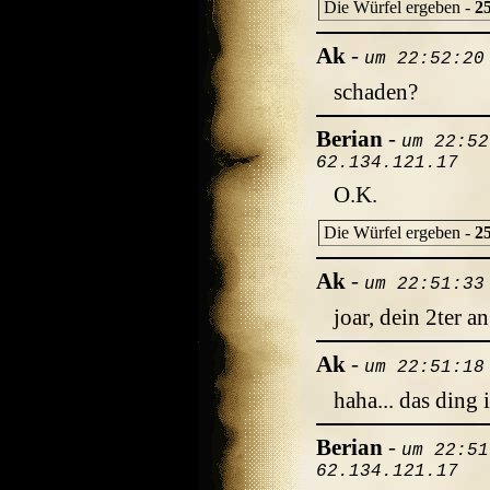
Die Würfel ergeben -
2
Ak
-
um 22:52:20
schaden?
Berian
-
um 22:52
62.134.121.17
O.K.
Die Würfel ergeben -
2
Ak
-
um 22:51:33
joar, dein 2ter an
Ak
-
um 22:51:18
haha... das ding 
Berian
-
um 22:51
62.134.121.17