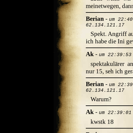
meinetwegen, dann
Berian
-
um 22:40
62.134.121.17
Spekt. Angriff 
ich habe die Ini 
Ak
-
um 22:39:53
spektakulärer a
nur 15, seh ich ge
Berian
-
um 22:39
62.134.121.17
Warum?
Ak
-
um 22:39:01
kwstk 18