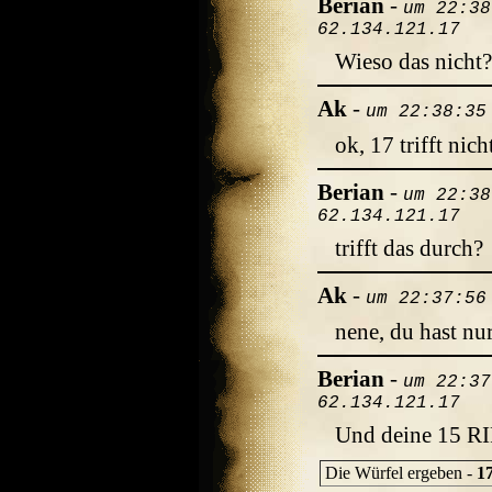
Berian
-
um 22:38
62.134.121.17
Wieso das nicht?
Ak
-
um 22:38:35
ok, 17 trifft nich
Berian
-
um 22:38
62.134.121.17
trifft das durch?
Ak
-
um 22:37:56
nene, du hast nur
Berian
-
um 22:37
62.134.121.17
Und deine 15 
Die Würfel ergeben -
1