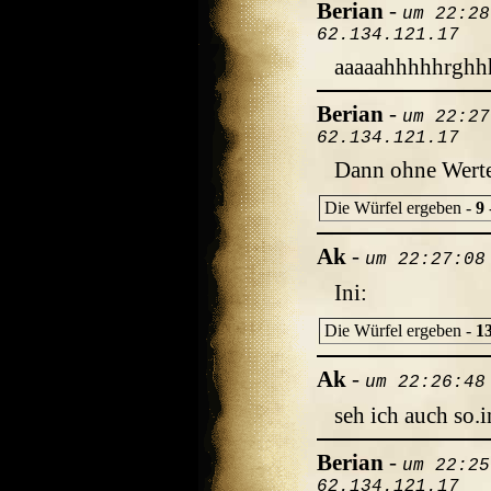
Berian
-
um 22:28
62.134.121.17
aaaaahhhhhrgh
Berian
-
um 22:27
62.134.121.17
Dann ohne Werte
Die Würfel ergeben -
9
Ak
-
um 22:27:08
Ini:
Die Würfel ergeben -
1
Ak
-
um 22:26:48
seh ich auch so.i
Berian
-
um 22:25
62.134.121.17