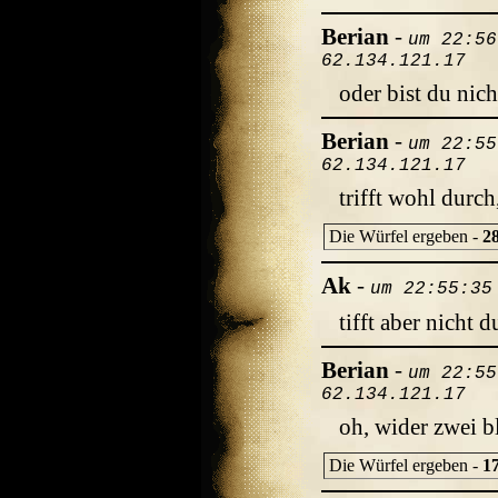
Berian
-
um 22:56
62.134.121.17
oder bist du nic
Berian
-
um 22:55
62.134.121.17
trifft wohl durc
Die Würfel ergeben -
2
Ak
-
um 22:55:35
tifft aber nicht 
Berian
-
um 22:55
62.134.121.17
oh, wider zwei b
Die Würfel ergeben -
1