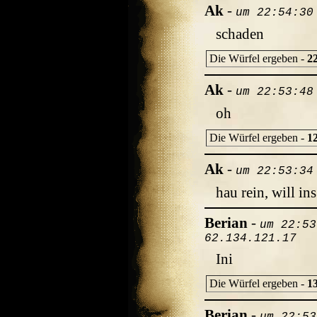
Ak
-
um 22:54:30
schaden
Die Würfel ergeben -
2
Ak
-
um 22:53:48
oh
Die Würfel ergeben -
1
Ak
-
um 22:53:34
hau rein, will ins
Berian
-
um 22:53
62.134.121.17
Ini
Die Würfel ergeben -
1
Berian
-