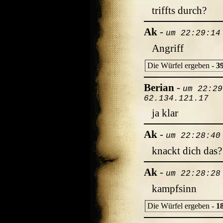
triffts durch?
Ak
-
um 22:29:14
Angriff
Die Würfel ergeben -
3
Berian
-
um 22:29
62.134.121.17
ja klar
Ak
-
um 22:28:40
knackt dich das?
Ak
-
um 22:28:28
kampfsinn
Die Würfel ergeben -
1