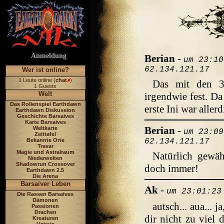
Anmeldung
Berian
-
um 23:10
62.134.121.17
Wer ist online?
1 Leute online (
chat
)
Das mit den 3
1 Guests
Welt
irgendwie fest. Da
Das Rollenspiel Earthdawn
erste Ini war aller
Earthdawn Diskussion
Geschichte Barsaives
Karte Barsaives
Berian
-
Weltkarte
um 23:09
Zeittafel
Bekannte Orte
62.134.121.17
Travar
Magie und Astralraum
Natürlich gewä
Niederwelten
Shadowrun Crossover
doch immer!
Earthdawn 2.5
Die Arena
Barsaiver Leben
Ak
-
um 23:01:23
Die Rassen Barsaives
Dämonen
autsch... aua... 
Passionen
Drachen
dir nicht zu viel 
Kreaturen