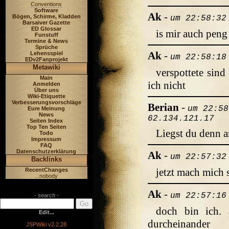
Conventions
Software
Ak
-
Bögen, Schirme, Kladden
um 22:58:32
Barsaiver Gazette
ED Glossar
is mir auch pen
Funstuff
Termine & News
Sprüche
Ak
-
Lehensspiel
um 22:58:18
EDv2Fanprojekt
Metawiki
verspottete sind
Main
ich nicht
Anmelden
Über uns
Wiki-Etiquette
Verbesserungsvorschläge
Berian
-
um 22:58
Eure Meinung
News
62.134.121.17
Seiten Index
Top Ten Seiten
Liegst du denn 
Todo
Impressum
FAQ
Datenschutzerklärung
Ak
-
um 22:57:32
Backlinks
jetzt mach mich 
RecentChanges
...nobody
Ak
-
um 22:57:16
- search -
doch bin ich.
Edit...
durcheinander
JSPWiki v2.2.28