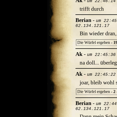
Ak
-
um 22:46:14
trifft durch
Berian
-
um 22:45
62.134.121.17
Bin wieder dran,
Die Würfel ergeben -
1
Ak
-
um 22:45:36
na doll... überle
Ak
-
um 22:45:22
joar, bleib wohl 
Die Würfel ergeben -
2
Berian
-
um 22:44
62.134.121.17
Dann mein Schad