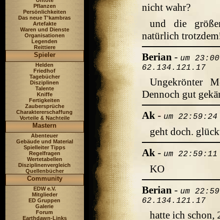
Untote
nicht wahr?
Pflanzen
Persönlichkeiten
Das neue T'kambras
und die größer
Artefakte
Waren und Dienste
natürlich trotzdem
Organisationen
Legenden
Reittiere
Spieler
Berian
-
um 23:00
Helden
62.134.121.17
Friedhof
Tagebücher
Ungekrönter M
Disziplinen
Talente
Dennoch gut gekäm
Kniffe
Fertigkeiten
Zaubersprüche
Charaktererschaffung
Ak
-
um 22:59:24
Vorteile & Nachteile
Mastern
geht doch. glüc
Abenteuer
Gebäude und Material
Spielleiter Tipps
Ak
-
um 22:59:11
Regelfragen
Wertetabellen
Disziplinenvergleich
KO
Quellenbücher
Community
Berian
-
EDW e.V.
um 22:59
Mitglieder
62.134.121.17
ED Gruppen
Galerie
Forum
hatte ich schon,
Earthdawn-Links