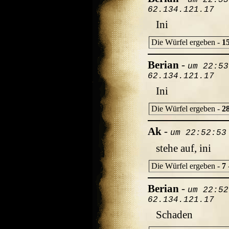
um 22:53
62.134.121.17
Ini
Die Würfel ergeben -
1
Berian
-
um 22:53
62.134.121.17
Ini
Die Würfel ergeben -
2
Ak
-
um 22:52:53
stehe auf, ini
Die Würfel ergeben -
7
Berian
-
um 22:52
62.134.121.17
Schaden