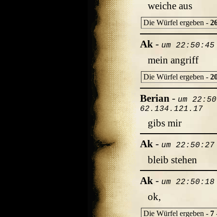
weiche aus
Die Würfel ergeben -
2
Ak
-
um 22:50:45
mein angriff
Die Würfel ergeben -
2
Berian
-
um 22:50
62.134.121.17
gibs mir
Ak
-
um 22:50:27
bleib stehen
Ak
-
um 22:50:18
ok,
Die Würfel ergeben -
7