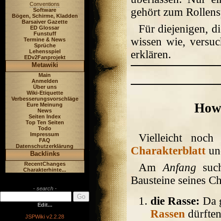
Conventions
gehört zum Rollens
Software
Bögen, Schirme, Kladden
Barsaiver Gazette
Für diejenigen, d
ED Glossar
Funstuff
wissen wie, versuc
Termine & News
Sprüche
Lehensspiel
erklären.
EDv2Fanprojekt
Metawiki
Main
Anmelden
Über uns
Wiki-Etiquette
Verbesserungsvorschläge
How 
Eure Meinung
News
Seiten Index
Top Ten Seiten
Todo
Impressum
Vielleicht noc
FAQ
Datenschutzerklärung
Charakterblatt
und
Backlinks
RecentChanges
Am
Anfang
such
Charakterhinte...
Bausteine seines Ch
- search -
die Rasse:
Da g
Edit...
Rassen
dürften
JSPWiki v2.2.28