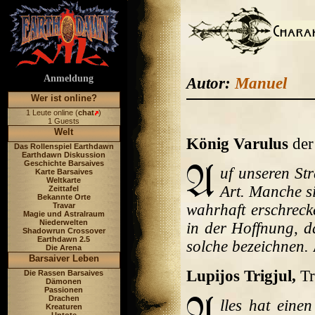
Anmeldung
Autor:
Manuel
Wer ist online?
1 Leute online (
chat
)
1 Guests
Welt
König Varulus
der
Das Rollenspiel Earthdawn
Earthdawn Diskussion
Geschichte Barsaives
uf unseren St
Karte Barsaives
Weltkarte
Art. Manche s
Zeittafel
Bekannte Orte
Travar
wahrhaft erschreck
Magie und Astralraum
Niederwelten
in der Hoffnung, d
Shadowrun Crossover
Earthdawn 2.5
solche bezeichnen.
Die Arena
Barsaiver Leben
Lupijos Trigjul,
Tr
Die Rassen Barsaives
Dämonen
Passionen
Drachen
lles hat eine
Kreaturen