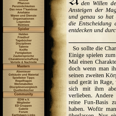
Untote
den Willen d
Pflanzen
Persönlichkeiten
Ansteigen der Mag
Das neue T'kambras
Artefakte
und genau so hat 
Waren und Dienste
Organisationen
Legenden
die Entscheidung 
Reittiere
Spieler
entdecken und durc
Helden
Friedhof
Tagebücher
Disziplinen
Talente
So sollte die Cha
Kniffe
Fertigkeiten
Einige spielen zum
Zaubersprüche
Charaktererschaffung
Mal einen Charakte
Vorteile & Nachteile
Mastern
doch wenn man ihn
Abenteuer
seinen zweiten Körp
Gebäude und Material
Spielleiter Tipps
und gerät in Rage,
Regelfragen
Wertetabellen
Disziplinenvergleich
sich mit ihm abe
Quellenbücher
Community
verlieben. Andere
EDW e.V.
reine Fun-Basis 
Mitglieder
ED Gruppen
haben. Wofür man d
Galerie
Forum
überlassen. Nur ei
Earthdawn-Links