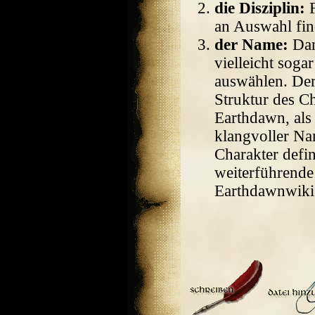
die Disziplin:
F
an Auswahl fin
der Name:
Dan
vielleicht sogar
auswählen. De
Struktur des C
Earthdawn, als 
klangvoller Na
Charakter defi
weiterführende 
Earthdawnwiki 