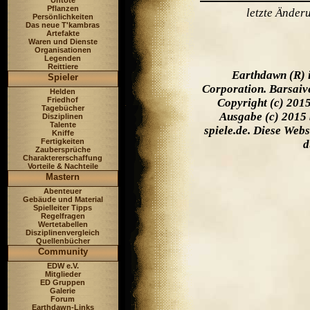
Untote
Pflanzen
letzte Ände
Persönlichkeiten
Das neue T'kambras
Artefakte
Waren und Dienste
Organisationen
Legenden
Reittiere
Earthdawn (R) 
Spieler
Corporation. Barsaiv
Helden
Friedhof
Copyright (c) 201
Tagebücher
Ausgabe (c) 2015 
Disziplinen
Talente
spiele.de. Diese Web
Kniffe
Fertigkeiten
d
Zaubersprüche
Charaktererschaffung
Vorteile & Nachteile
Mastern
Abenteuer
Gebäude und Material
Spielleiter Tipps
Regelfragen
Wertetabellen
Disziplinenvergleich
Quellenbücher
Community
EDW e.V.
Mitglieder
ED Gruppen
Galerie
Forum
Earthdawn-Links