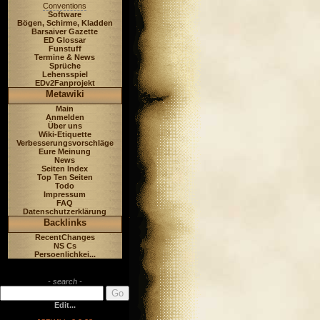
Conventions
Software
Bögen, Schirme, Kladden
Barsaiver Gazette
ED Glossar
Funstuff
Termine & News
Sprüche
Lehensspiel
EDv2Fanprojekt
Metawiki
Main
Anmelden
Über uns
Wiki-Etiquette
Verbesserungsvorschläge
Eure Meinung
News
Seiten Index
Top Ten Seiten
Todo
Impressum
FAQ
Datenschutzerklärung
Backlinks
RecentChanges
NS Cs
Persoenlichkei...
- search -
Edit...