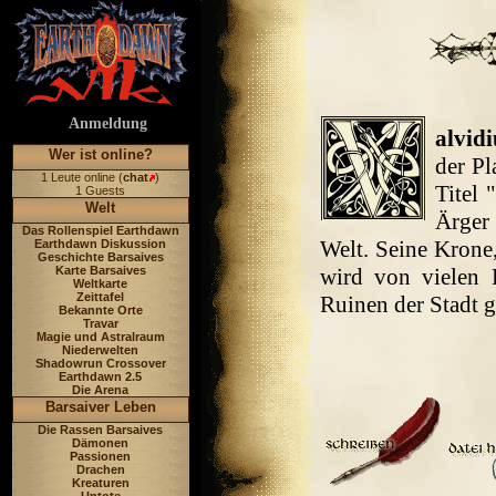
Anmeldung
alvidi
Wer ist online?
der Pl
1 Leute online (
chat
)
Titel 
1 Guests
Welt
Ärger
Das Rollenspiel Earthdawn
Welt. Seine Krone
Earthdawn Diskussion
Geschichte Barsaives
Karte Barsaives
wird von vielen 
Weltkarte
Zeittafel
Ruinen der Stadt g
Bekannte Orte
Travar
Magie und Astralraum
Niederwelten
Shadowrun Crossover
Earthdawn 2.5
Die Arena
Barsaiver Leben
Die Rassen Barsaives
Dämonen
Passionen
Drachen
Kreaturen