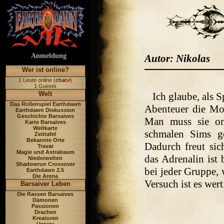
Anmeldung
Autor: Nikolas
Wer ist online?
1 Leute online (
chat
)
1 Guests
Welt
Ich glaube, als 
Das Rollenspiel Earthdawn
Abenteuer die Mog
Earthdawn Diskussion
Geschichte Barsaives
Man muss sie on
Karte Barsaives
Weltkarte
schmalen Sims g
Zeittafel
Bekannte Orte
Dadurch freut si
Travar
Magie und Astralraum
das Adrenalin ist 
Niederwelten
Shadowrun Crossover
bei jeder Gruppe, w
Earthdawn 2.5
Die Arena
Versuch ist es wert
Barsaiver Leben
Die Rassen Barsaives
Dämonen
Passionen
Drachen
Kreaturen