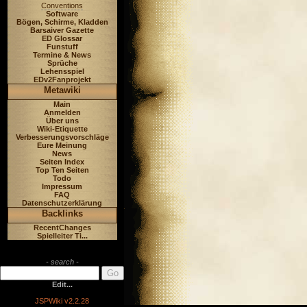
Conventions
Software
Bögen, Schirme, Kladden
Barsaiver Gazette
ED Glossar
Funstuff
Termine & News
Sprüche
Lehensspiel
EDv2Fanprojekt
Metawiki
Main
Anmelden
Über uns
Wiki-Etiquette
Verbesserungsvorschläge
Eure Meinung
News
Seiten Index
Top Ten Seiten
Todo
Impressum
FAQ
Datenschutzerklärung
Backlinks
RecentChanges
Spielleiter Ti...
- search -
Edit...
JSPWiki v2.2.28