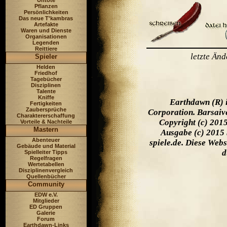
Untote
Pflanzen
Persönlichkeiten
Das neue T'kambras
Artefakte
Waren und Dienste
Organisationen
Legenden
Reittiere
letzte Än
Spieler
Helden
Friedhof
Tagebücher
Disziplinen
Talente
Kniffe
Earthdawn (R) 
Fertigkeiten
Zaubersprüche
Corporation. Barsaiv
Charaktererschaffung
Copyright (c) 201
Vorteile & Nachteile
Mastern
Ausgabe (c) 2015 
Abenteuer
spiele.de. Diese Web
Gebäude und Material
d
Spielleiter Tipps
Regelfragen
Wertetabellen
Disziplinenvergleich
Quellenbücher
Community
EDW e.V.
Mitglieder
ED Gruppen
Galerie
Forum
Earthdawn-Links