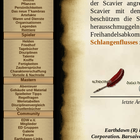
Untote
der Scavier angr
Pflanzen
Persönlichkeiten
Scavier mit d
Das neue T'kambras
Artefakte
beschützen die 
Waren und Dienste
Organisationen
herausschmuggel
Legenden
Reittiere
Freihandelsabko
Spieler
Schlangenflusses
Helden
Friedhof
Tagebücher
Disziplinen
Talente
Kniffe
Fertigkeiten
Zaubersprüche
Charaktererschaffung
Vorteile & Nachteile
Mastern
Abenteuer
Gebäude und Material
Spielleiter Tipps
Regelfragen
letzte 
Wertetabellen
Disziplinenvergleich
Quellenbücher
Community
EDW e.V.
Mitglieder
ED Gruppen
Earthdawn (R) 
Galerie
Forum
Corporation. Barsaiv
Earthdawn-Links