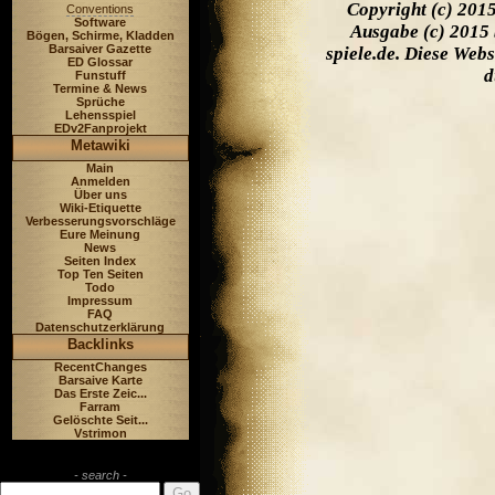
Copyright (c) 201
Conventions
Software
Ausgabe (c) 2015 
Bögen, Schirme, Kladden
Barsaiver Gazette
spiele.de. Diese Web
ED Glossar
d
Funstuff
Termine & News
Sprüche
Lehensspiel
EDv2Fanprojekt
Metawiki
Main
Anmelden
Über uns
Wiki-Etiquette
Verbesserungsvorschläge
Eure Meinung
News
Seiten Index
Top Ten Seiten
Todo
Impressum
FAQ
Datenschutzerklärung
Backlinks
RecentChanges
Barsaive Karte
Das Erste Zeic...
Farram
Gelöschte Seit...
Vstrimon
- search -