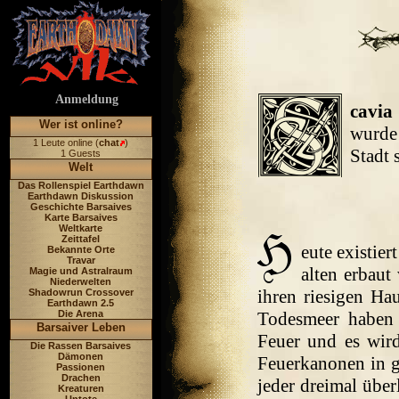
Anmeldung
cavia
Wer ist online?
wurde 
1 Leute online (
chat
)
Stadt 
1 Guests
Welt
Das Rollenspiel Earthdawn
Earthdawn Diskussion
Geschichte Barsaives
Karte Barsaives
Weltkarte
Zeittafel
eute existier
Bekannte Orte
Travar
alten erbaut
Magie und Astralraum
Niederwelten
ihren riesigen H
Shadowrun Crossover
Earthdawn 2.5
Die Arena
Todesmeer haben 
Barsaiver Leben
Feuer und es wird
Die Rassen Barsaives
Dämonen
Feuerkanonen in ga
Passionen
Drachen
jeder dreimal übe
Kreaturen