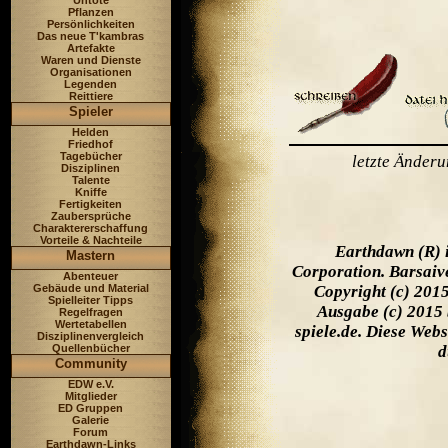
Untote
Pflanzen
Persönlichkeiten
Das neue T'kambras
Artefakte
Waren und Dienste
Organisationen
Legenden
Reittiere
Spieler
Helden
Friedhof
Tagebücher
letzte Änder
Disziplinen
Talente
Kniffe
Fertigkeiten
Zaubersprüche
Charaktererschaffung
Vorteile & Nachteile
Earthdawn (R) 
Mastern
Corporation. Barsaiv
Abenteuer
Gebäude und Material
Copyright (c) 201
Spielleiter Tipps
Ausgabe (c) 2015 
Regelfragen
Wertetabellen
spiele.de. Diese Web
Disziplinenvergleich
Quellenbücher
d
Community
EDW e.V.
Mitglieder
ED Gruppen
Galerie
Forum
Earthdawn-Links