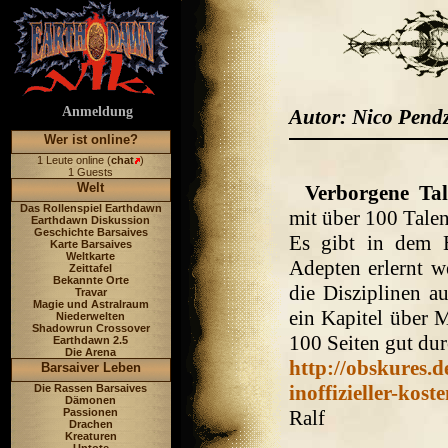
Anmeldung
Autor: Nico Pendz
Wer ist online?
1 Leute online (
chat
)
1 Guests
Welt
Verborgene Tal
Das Rollenspiel Earthdawn
mit über 100 Talen
Earthdawn Diskussion
Geschichte Barsaives
Es gibt in dem B
Karte Barsaives
Weltkarte
Adepten erlernt w
Zeittafel
Bekannte Orte
die Disziplinen 
Travar
Magie und Astralraum
ein Kapitel über 
Niederwelten
Shadowrun Crossover
100 Seiten gut du
Earthdawn 2.5
Die Arena
http://obskures.
Barsaiver Leben
inoffizieller-kos
Die Rassen Barsaives
Dämonen
Passionen
Ralf
Drachen
Kreaturen