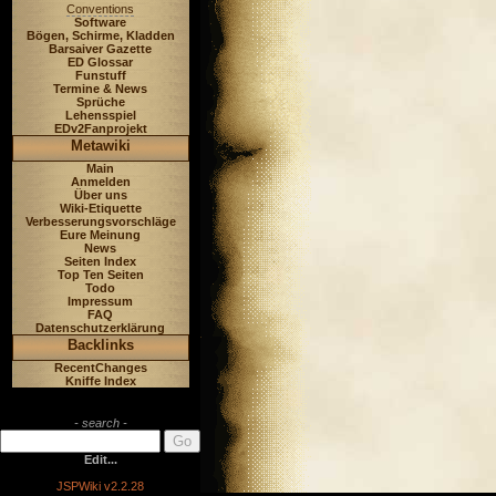
Conventions
Software
Bögen, Schirme, Kladden
Barsaiver Gazette
ED Glossar
Funstuff
Termine & News
Sprüche
Lehensspiel
EDv2Fanprojekt
Metawiki
Main
Anmelden
Über uns
Wiki-Etiquette
Verbesserungsvorschläge
Eure Meinung
News
Seiten Index
Top Ten Seiten
Todo
Impressum
FAQ
Datenschutzerklärung
Backlinks
RecentChanges
Kniffe Index
- search -
Edit...
JSPWiki v2.2.28