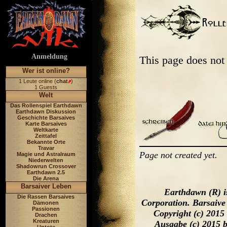
Anmeldung
This page does not
Wer ist online?
1 Leute online (
chat
)
1 Guests
Welt
Das Rollenspiel Earthdawn
Earthdawn Diskussion
Geschichte Barsaives
Karte Barsaives
Weltkarte
Zeittafel
Bekannte Orte
Travar
Page not created yet.
Magie und Astralraum
Niederwelten
Shadowrun Crossover
Earthdawn 2.5
Die Arena
Barsaiver Leben
Earthdawn (R) i
Die Rassen Barsaives
Corporation. Barsaive
Dämonen
Passionen
Copyright (c) 2015
Drachen
Kreaturen
Ausgabe (c) 2015 