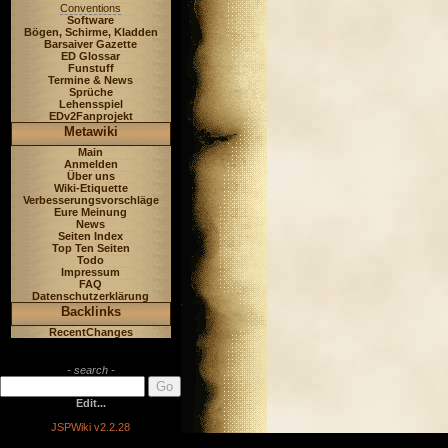
Conventions
Software
Bögen, Schirme, Kladden
Barsaiver Gazette
ED Glossar
Funstuff
Termine & News
Sprüche
Lehensspiel
EDv2Fanprojekt
Metawiki
Main
Anmelden
Über uns
Wiki-Etiquette
Verbesserungsvorschläge
Eure Meinung
News
Seiten Index
Top Ten Seiten
Todo
Impressum
FAQ
Datenschutzerklärung
Backlinks
RecentChanges
- search -
Edit...
JSPWiki v2.2.28