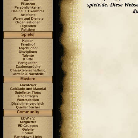
Untote
spiele.de. Diese Web
Pflanzen
Persönlichkeiten
du
Das neue T'kambras
Artefakte
Waren und Dienste
Organisationen
Legenden
Reittiere
Spieler
Helden
Friedhof
Tagebücher
Disziplinen
Talente
Kniffe
Fertigkeiten
Zaubersprüche
Charaktererschaffung
Vorteile & Nachteile
Mastern
Abenteuer
Gebäude und Material
Spielleiter Tipps
Regelfragen
Wertetabellen
Disziplinenvergleich
Quellenbücher
Community
EDW e.V.
Mitglieder
ED Gruppen
Galerie
Forum
Earthdawn-Links