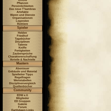
Untote
Pflanzen
Persönlichkeiten
Das neue T'kambras
Artefakte
Waren und Dienste
Organisationen
Legenden
Reittiere
Spieler
Helden
Friedhof
Tagebücher
Disziplinen
Talente
Kniffe
Fertigkeiten
Zaubersprüche
Charaktererschaffung
Vorteile & Nachteile
Mastern
Abenteuer
Gebäude und Material
Spielleiter Tipps
Regelfragen
Wertetabellen
Disziplinenvergleich
Quellenbücher
Community
EDW e.V.
Mitglieder
ED Gruppen
Galerie
Forum
Earthdawn-Links