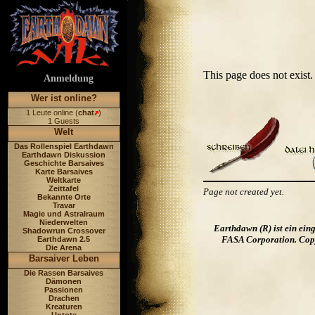
This page does not exis
Anmeldung
Wer ist online?
1 Leute online (
chat
)
1 Guests
Welt
Das Rollenspiel Earthdawn
Earthdawn Diskussion
Geschichte Barsaives
Karte Barsaives
Weltkarte
Zeittafel
Page not created yet.
Bekannte Orte
Travar
Magie und Astralraum
Niederwelten
Earthdawn (R) ist ein ei
Shadowrun Crossover
FASA Corporation. Copyr
Earthdawn 2.5
Die Arena
Barsaiver Leben
Die Rassen Barsaives
Dämonen
Passionen
Drachen
Kreaturen