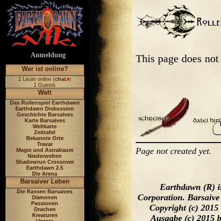
Anmeldung
This page does not
Wer ist online?
1 Leute online (
chat
)
1 Guests
Welt
Das Rollenspiel Earthdawn
Earthdawn Diskussion
Geschichte Barsaives
Karte Barsaives
Weltkarte
Zeittafel
Bekannte Orte
Travar
Page not created yet.
Magie und Astralraum
Niederwelten
Shadowrun Crossover
Earthdawn 2.5
Die Arena
Barsaiver Leben
Earthdawn (R) i
Die Rassen Barsaives
Corporation. Barsaive
Dämonen
Passionen
Copyright (c) 2015
Drachen
Kreaturen
Ausgabe (c) 2015 