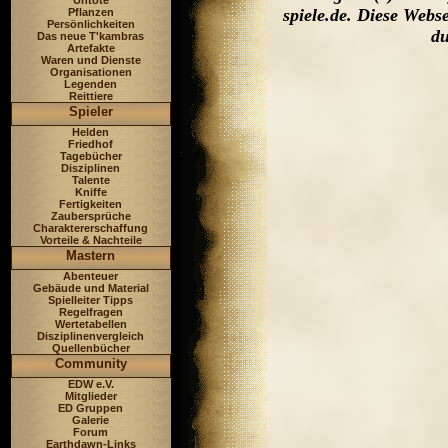
Untote
spiele.de. Diese Web
Pflanzen
Persönlichkeiten
du
Das neue T'kambras
Artefakte
Waren und Dienste
Organisationen
Legenden
Reittiere
Spieler
Helden
Friedhof
Tagebücher
Disziplinen
Talente
Kniffe
Fertigkeiten
Zaubersprüche
Charaktererschaffung
Vorteile & Nachteile
Mastern
Abenteuer
Gebäude und Material
Spielleiter Tipps
Regelfragen
Wertetabellen
Disziplinenvergleich
Quellenbücher
Community
EDW e.V.
Mitglieder
ED Gruppen
Galerie
Forum
Earthdawn-Links