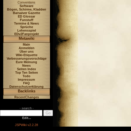
Conventions
Software
Bögen, Schirme, Kladden
Barsaiver Gazette
ED Glossar
Funstuff
Termine & News
Sprüche
Lehensspiel
EDv2Fanprojekt
Metawiki
Main
Anmelden
Über uns
Wiki-Etiquette
Verbesserungsvorschläge
Eure Meinung
News
Seiten Index
Top Ten Seiten
Todo
Impressum
FAQ
Datenschutzerklärung
Backlinks
RecentChanges
- search -
Edit...
JSPWiki v2.2.28