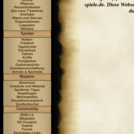
Untote
spiele.de. Diese Web
Pflanzen
Persönlichkeiten
du
Das neue T'kambras
Artefakte
Waren und Dienste
Organisationen
Legenden
Reittiere
Spieler
Helden
Friedhof
Tagebücher
Disziplinen
Talente
Kniffe
Fertigkeiten
Zaubersprüche
Charaktererschaffung
Vorteile & Nachteile
Mastern
Abenteuer
Gebäude und Material
Spielleiter Tipps
Regelfragen
Wertetabellen
Disziplinenvergleich
Quellenbücher
Community
EDW e.V.
Mitglieder
ED Gruppen
Galerie
Forum
Earthdawn-Links