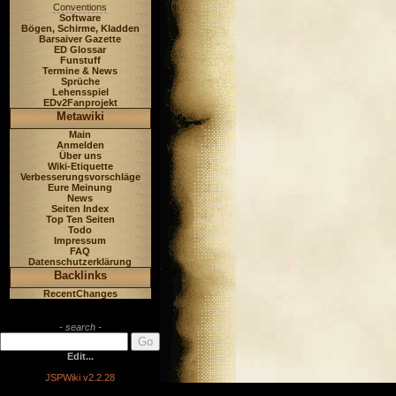
Conventions
Software
Bögen, Schirme, Kladden
Barsaiver Gazette
ED Glossar
Funstuff
Termine & News
Sprüche
Lehensspiel
EDv2Fanprojekt
Metawiki
Main
Anmelden
Über uns
Wiki-Etiquette
Verbesserungsvorschläge
Eure Meinung
News
Seiten Index
Top Ten Seiten
Todo
Impressum
FAQ
Datenschutzerklärung
Backlinks
RecentChanges
- search -
Edit...
JSPWiki v2.2.28