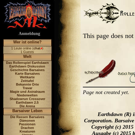
Anmeldung
This page does not
Wer ist online?
1 Leute online (
chat
)
1 Guests
Welt
Das Rollenspiel Earthdawn
Earthdawn Diskussion
Geschichte Barsaives
Karte Barsaives
Weltkarte
Zeittafel
Bekannte Orte
Travar
Page not created yet.
Magie und Astralraum
Niederwelten
Shadowrun Crossover
Earthdawn 2.5
Die Arena
Barsaiver Leben
Earthdawn (R) i
Die Rassen Barsaives
Corporation. Barsaive
Dämonen
Passionen
Copyright (c) 2015
Drachen
Kreaturen
Ausgabe (c) 2015 