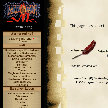
This page does not exis
Anmeldung
Wer ist online?
1 Leute online (
chat
)
1 Guests
Welt
Das Rollenspiel Earthdawn
Earthdawn Diskussion
Geschichte Barsaives
Karte Barsaives
Weltkarte
Zeittafel
Page not created yet.
Bekannte Orte
Travar
Magie und Astralraum
Niederwelten
Earthdawn (R) ist ein ei
Shadowrun Crossover
FASA Corporation. Copyr
Earthdawn 2.5
Die Arena
Barsaiver Leben
Die Rassen Barsaives
Dämonen
Passionen
Drachen
Kreaturen