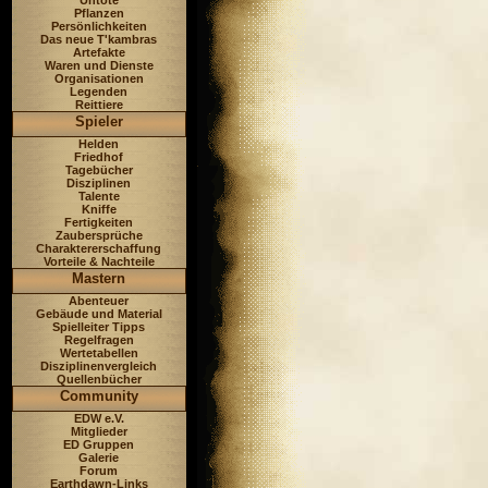
Untote
Pflanzen
Persönlichkeiten
Das neue T'kambras
Artefakte
Waren und Dienste
Organisationen
Legenden
Reittiere
Spieler
Helden
Friedhof
Tagebücher
Disziplinen
Talente
Kniffe
Fertigkeiten
Zaubersprüche
Charaktererschaffung
Vorteile & Nachteile
Mastern
Abenteuer
Gebäude und Material
Spielleiter Tipps
Regelfragen
Wertetabellen
Disziplinenvergleich
Quellenbücher
Community
EDW e.V.
Mitglieder
ED Gruppen
Galerie
Forum
Earthdawn-Links