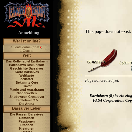
This page does not exis
Anmeldung
Wer ist online?
1 Leute online (
chat
)
1 Guests
Welt
Das Rollenspiel Earthdawn
Earthdawn Diskussion
Geschichte Barsaives
Karte Barsaives
Weltkarte
Zeittafel
Page not created yet.
Bekannte Orte
Travar
Magie und Astralraum
Niederwelten
Earthdawn (R) ist ein ei
Shadowrun Crossover
FASA Corporation. Copyr
Earthdawn 2.5
Die Arena
Barsaiver Leben
Die Rassen Barsaives
Dämonen
Passionen
Drachen
Kreaturen