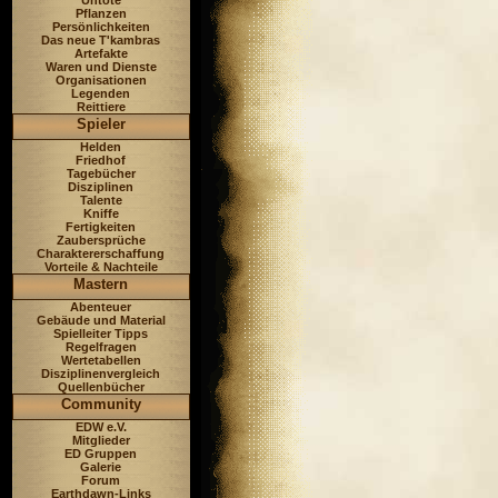
Untote
Pflanzen
Persönlichkeiten
Das neue T'kambras
Artefakte
Waren und Dienste
Organisationen
Legenden
Reittiere
Spieler
Helden
Friedhof
Tagebücher
Disziplinen
Talente
Kniffe
Fertigkeiten
Zaubersprüche
Charaktererschaffung
Vorteile & Nachteile
Mastern
Abenteuer
Gebäude und Material
Spielleiter Tipps
Regelfragen
Wertetabellen
Disziplinenvergleich
Quellenbücher
Community
EDW e.V.
Mitglieder
ED Gruppen
Galerie
Forum
Earthdawn-Links