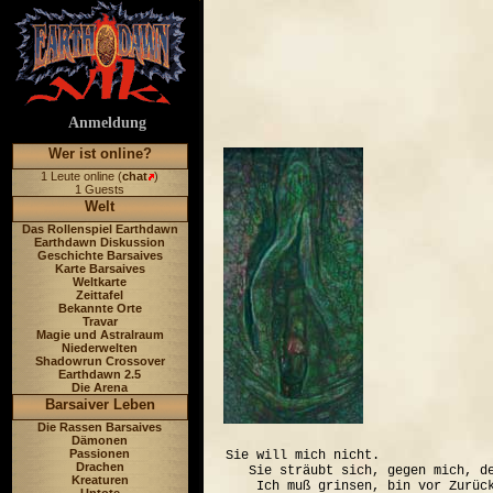
Anmeldung
Wer ist online?
1 Leute online (
chat
)
1 Guests
Welt
Das Rollenspiel Earthdawn
Earthdawn Diskussion
Geschichte Barsaives
Karte Barsaives
Weltkarte
Zeittafel
Bekannte Orte
Travar
Magie und Astralraum
Niederwelten
Shadowrun Crossover
Earthdawn 2.5
Die Arena
Barsaiver Leben
Die Rassen Barsaives
Dämonen
Passionen
Sie will mich nicht. 

Drachen
   Sie sträubt sich, gegen mich, de
Kreaturen
    Ich muß grinsen, bin vor Zurück