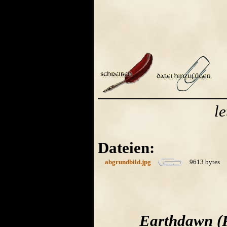
l
Dateien:
abgrundbild.jpg
9613 bytes
Earthdawn (R