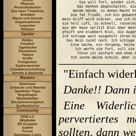
Untote
        Sie will fort, windet sich,
Pflanzen
       Das Denken abgeschaltet, die
Persönlichkeiten
     Warme Hände, in denen Macht kr
Das neue T'kambras
Artefakte
    Die Tat fließt, ich bin gebannt
Waren und Dienste
mein Griff wird stärker, und ich h
Organisationen
sie holt Luft, zu schnell, rasseln
Legenden
aus der Nase spritzt Blut über mein
Reittiere
pfeift und blubbert Blut, die Augen
Spieler
Ich schlage weit ausgeholt ihren Ko
Helden
  Das Bein zuckt noch. Ich schlage 
Friedhof
    Eine Sache, ein Vorgang, keine 
Tagebücher
      Ich werfe sie fort, soll sie 
Disziplinen
       Töten ist einfach und ohne G
Talente
Kniffe
Fertigkeiten
Zaubersprüche
Charaktererschaffung
"Einfach widerl
Vorteile & Nachteile
Mastern
Abenteuer
Danke!! Dann is
Gebäude und Material
Spielleiter Tipps
Regelfragen
Wertetabellen
Eine Widerli
Disziplinenvergleich
Quellenbücher
Community
pervertiertes 
EDW e.V.
Mitglieder
ED Gruppen
Galerie
sollten, dann w
Forum
Earthdawn-Links