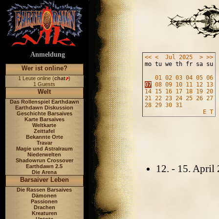
Anmeldung
<<
<
Jul
2025
>
>>
mo tu we th fr sa su
Wer ist online?
01
02
03
04
05
06
1 Leute online (
chat
)
1 Guests
07
08
09
10
11
12
13
Welt
14
15
16
17
18
19
20
21
22
23
24
25
26
27
Das Rollenspiel Earthdawn
28
29
30
31
Earthdawn Diskussion
E
T
Geschichte Barsaives
Karte Barsaives
Weltkarte
Zeittafel
Bekannte Orte
Travar
Magie und Astralraum
Niederwelten
Shadowrun Crossover
12. - 15. Apri
Earthdawn 2.5
Die Arena
Barsaiver Leben
Die Rassen Barsaives
Dämonen
Passionen
Drachen
Kreaturen