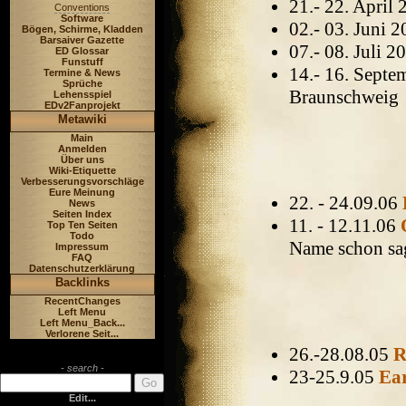
21.- 22. April
Conventions
Software
02.- 03. Juni 
Bögen, Schirme, Kladden
Barsaiver Gazette
07.- 08. Juli 
ED Glossar
Funstuff
14.- 16. Sept
Termine & News
Sprüche
Braunschweig
Lehensspiel
EDv2Fanprojekt
Metawiki
Main
Anmelden
Über uns
Wiki-Etiquette
Verbesserungsvorschläge
Eure Meinung
22. - 24.09.06
News
Seiten Index
11. - 12.11.06
Top Ten Seiten
Todo
Name schon sa
Impressum
FAQ
Datenschutzerklärung
Backlinks
RecentChanges
Left Menu
Left Menu_Back...
Verlorene Seit...
26.-28.08.05
R
- search -
23-25.9.05
Ea
Edit...