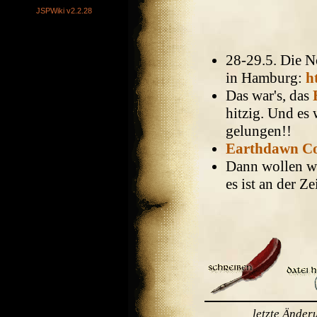
JSPWiki v2.2.28
28-29.5. Die N
in Hamburg:
h
Das war's, das
hitzig. Und es 
gelungen!!
Earthdawn Co
Dann wollen wir
es ist an der Ze
letzte Ände