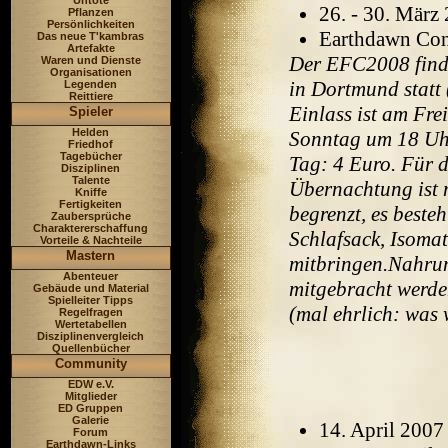
Untote
26. - 30. März
Pflanzen
Persönlichkeiten
Earthdawn Con 
Das neue T'kambras
Artefakte
Der EFC2008 finde
Waren und Dienste
Organisationen
in Dortmund statt 
Legenden
Reittiere
Einlass ist am Fre
Spieler
Helden
Sonntag um 18 Uhr.
Friedhof
Tagebücher
Tag: 4 Euro. Für 
Disziplinen
Talente
Übernachtung ist m
Kniffe
Fertigkeiten
begrenzt, es beste
Zaubersprüche
Charaktererschaffung
Schlafsack, Isomatt
Vorteile & Nachteile
Mastern
mitbringen.Nahrung
Abenteuer
mitgebracht werden
Gebäude und Material
Spielleiter Tipps
(mal ehrlich: was 
Regelfragen
Wertetabellen
Disziplinenvergleich
Quellenbücher
Community
EDW e.V.
Mitglieder
ED Gruppen
Galerie
14. April 200
Forum
Earthdawn-Links