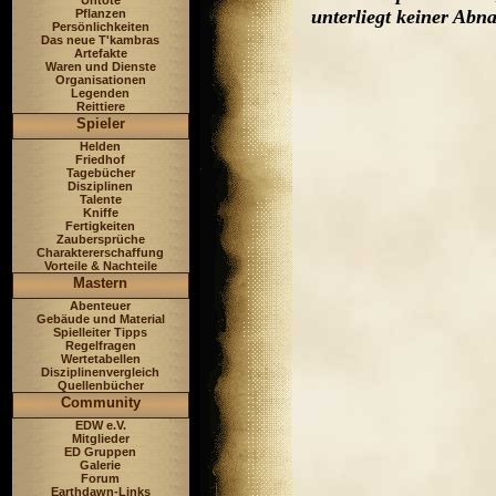
Untote
unterliegt keiner Ab
Pflanzen
Persönlichkeiten
Das neue T'kambras
Artefakte
Waren und Dienste
Organisationen
Legenden
Reittiere
Spieler
Helden
Friedhof
Tagebücher
Disziplinen
Talente
Kniffe
Fertigkeiten
Zaubersprüche
Charaktererschaffung
Vorteile & Nachteile
Mastern
Abenteuer
Gebäude und Material
Spielleiter Tipps
Regelfragen
Wertetabellen
Disziplinenvergleich
Quellenbücher
Community
EDW e.V.
Mitglieder
ED Gruppen
Galerie
Forum
Earthdawn-Links