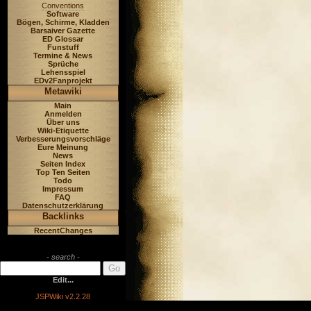
Conventions
Software
Bögen, Schirme, Kladden
Barsaiver Gazette
ED Glossar
Funstuff
Termine & News
Sprüche
Lehensspiel
EDv2Fanprojekt
Metawiki
Main
Anmelden
Über uns
Wiki-Etiquette
Verbesserungsvorschläge
Eure Meinung
News
Seiten Index
Top Ten Seiten
Todo
Impressum
FAQ
Datenschutzerklärung
Backlinks
RecentChanges
- search -
Edit...
JSPWiki v2.2.28