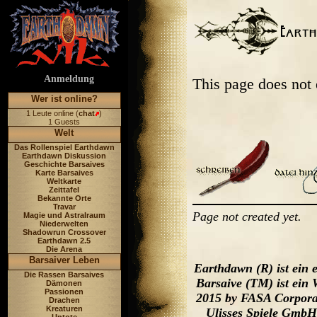
Anmeldung
This page does not
Wer ist online?
1 Leute online (
chat
)
1 Guests
Welt
Das Rollenspiel Earthdawn
Earthdawn Diskussion
Geschichte Barsaives
Karte Barsaives
Weltkarte
Zeittafel
Bekannte Orte
Travar
Page not created yet.
Magie und Astralraum
Niederwelten
Shadowrun Crossover
Earthdawn 2.5
Die Arena
Barsaiver Leben
Earthdawn (R) ist ein
Die Rassen Barsaives
Barsaive (TM) ist ein
Dämonen
Passionen
2015 by FASA Corporat
Drachen
Kreaturen
Ulisses Spiele GmbH,