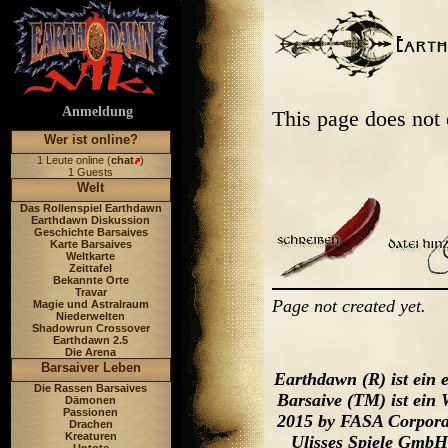
Anmeldung
This page does not
Wer ist online?
1 Leute online (
chat
)
1 Guests
Welt
Das Rollenspiel Earthdawn
Earthdawn Diskussion
Geschichte Barsaives
Karte Barsaives
Weltkarte
Zeittafel
Bekannte Orte
Travar
Page not created yet.
Magie und Astralraum
Niederwelten
Shadowrun Crossover
Earthdawn 2.5
Die Arena
Barsaiver Leben
Earthdawn (R) ist ein
Die Rassen Barsaives
Barsaive (TM) ist ein
Dämonen
Passionen
2015 by FASA Corporat
Drachen
Kreaturen
Ulisses Spiele GmbH,