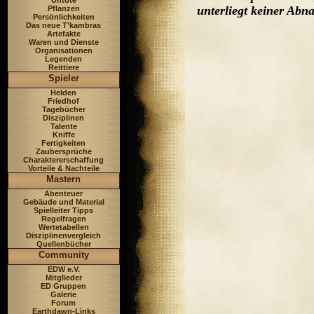
Untote
unterliegt keiner Ab
Pflanzen
Persönlichkeiten
Das neue T'kambras
Artefakte
Waren und Dienste
Organisationen
Legenden
Reittiere
Spieler
Helden
Friedhof
Tagebücher
Disziplinen
Talente
Kniffe
Fertigkeiten
Zaubersprüche
Charaktererschaffung
Vorteile & Nachteile
Mastern
Abenteuer
Gebäude und Material
Spielleiter Tipps
Regelfragen
Wertetabellen
Disziplinenvergleich
Quellenbücher
Community
EDW e.V.
Mitglieder
ED Gruppen
Galerie
Forum
Earthdawn-Links