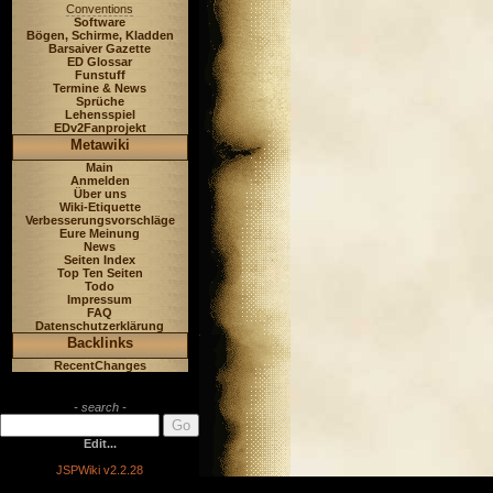
Conventions
Software
Bögen, Schirme, Kladden
Barsaiver Gazette
ED Glossar
Funstuff
Termine & News
Sprüche
Lehensspiel
EDv2Fanprojekt
Metawiki
Main
Anmelden
Über uns
Wiki-Etiquette
Verbesserungsvorschläge
Eure Meinung
News
Seiten Index
Top Ten Seiten
Todo
Impressum
FAQ
Datenschutzerklärung
Backlinks
RecentChanges
- search -
Edit...
JSPWiki v2.2.28