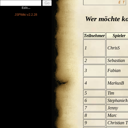
E
T
Edit...
JSPWiki v2.2.28
Wer möchte k
Teilnehmer
Spieler
1
ChrisS
2
Sebastian
3
Fabian
4
MarkusB
5
Tim
6
Stephanie
7
Jenny
8
Marc
9
Christian T