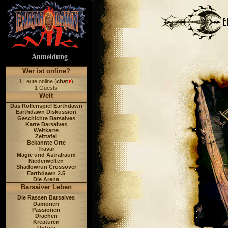
Anmeldung
Wer ist online?
1 Leute online (
chat
)
1 Guests
Welt
Das Rollenspiel Earthdawn
Earthdawn Diskussion
Geschichte Barsaives
Karte Barsaives
Weltkarte
Zeittafel
Bekannte Orte
Travar
Magie und Astralraum
Niederwelten
Shadowrun Crossover
Earthdawn 2.5
Die Arena
Barsaiver Leben
Die Rassen Barsaives
Dämonen
Passionen
Drachen
Kreaturen