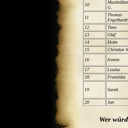
Maximilian
10
G.
Thomas
11
Engelhardt
12
Timo
13
Olaf
14
Holm
15
Christian N
16
Ivonne
17
Louisa
18
Franziska
19
Sarah
20
Jan
Wer würde