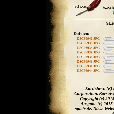
letz
Dateien:
DSCF6940.JPG
DSCF6935.JPG
DSCF6934.JPG
DSCF6939.JPG
DSCF6938.JPG
DSCF6941.JPG
DSCF6931.JPG
DSCF6944.JPG
Earthdawn (R) 
Corporation. Barsaiv
Copyright (c) 201
Ausgabe (c) 2015 
spiele.de. Diese Web
d