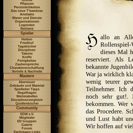
Untote
Pflanzen
Persönlichkeiten
Das neue T'kambras
Artefakte
Waren und Dienste
Organisationen
Legenden
Reittiere
Spieler
allo an All
Helden
Friedhof
Rollenspiel
Tagebücher
Disziplinen
dieses Mal 
Talente
Kniffe
reserviert. Als 
Fertigkeiten
Zaubersprüche
bekannte Jugenbil
Charaktererschaffung
Vorteile & Nachteile
War ja wirklich kla
Mastern
wenig teurer ge
Abenteuer
Gebäude und Material
Teilnehmer. Ich 
Spielleiter Tipps
Regelfragen
noch sehr gut!.
Wertetabellen
Disziplinenvergleich
bekommen. Wer wü
Quellenbücher
Community
das Procedere. Sc
EDW e.V.
und Lust habt un
Mitglieder
ED Gruppen
Wir hoffen auf vie
Galerie
Forum
Earthdawn-Links