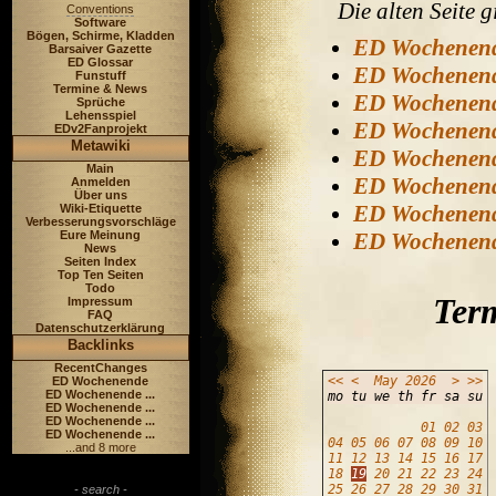
Die alten Seite gi
Conventions
Software
Bögen, Schirme, Kladden
ED Wochenen
Barsaiver Gazette
ED Glossar
ED Wochenen
Funstuff
Termine & News
ED Wochenen
Sprüche
Lehensspiel
ED Wochenen
EDv2Fanprojekt
Metawiki
ED Wochenen
Main
ED Wochenen
Anmelden
Über uns
ED Wochenen
Wiki-Etiquette
Verbesserungsvorschläge
Eure Meinung
ED Wochenen
News
Seiten Index
Top Ten Seiten
Todo
Term
Impressum
FAQ
Datenschutzerklärung
Backlinks
RecentChanges
<<
<
May
2026
>
>>
ED Wochenende
ED Wochenende ...
mo tu we th fr sa su
ED Wochenende ...
ED Wochenende ...
01
02
03
ED Wochenende ...
04
05
06
07
08
09
10
...and 8 more
11
12
13
14
15
16
17
18
19
20
21
22
23
24
25
26
27
28
29
30
31
- search -