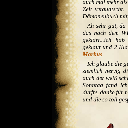
auch mal mehr als 
Zeit verquatscht
Dämonenbuch mit
Ah sehr gut, da
das nach dem WE
geklärt...ich ha
geklaut und 2 Kla
Markus
Ich glaube die g
ziemlich nervig d
auch der weiß sch
Sonntag fand ich
durfte, danke für 
und die so toll ges