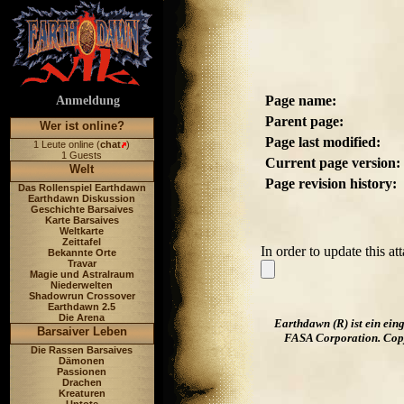
Page name:
Anmeldung
Parent page:
Wer ist online?
Page last modified:
1 Leute online (
chat
)
1 Guests
Current page version:
Welt
Page revision history:
Das Rollenspiel Earthdawn
Earthdawn Diskussion
Geschichte Barsaives
Karte Barsaives
Weltkarte
Zeittafel
In order to update this a
Bekannte Orte
Travar
Magie und Astralraum
Niederwelten
Shadowrun Crossover
Earthdawn 2.5
Die Arena
Earthdawn (R) ist ein ei
Barsaiver Leben
FASA Corporation. Copyr
Die Rassen Barsaives
Dämonen
Passionen
Drachen
Kreaturen