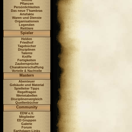
Untote
Pflanzen
Persönlichkeiten
Das neue T'kambras
Artefakte
Waren und Dienste
Organisationen
Legenden
Reittiere
Spieler
Helden
Friedhof
Tagebücher
Disziplinen
Talente
Kniffe
Fertigkeiten
Zaubersprüche
Charaktererschaffung
Vorteile & Nachteile
Mastern
Abenteuer
Gebäude und Material
Spielleiter Tipps
Regelfragen
Wertetabellen
Disziplinenvergleich
Quellenbücher
Community
EDW e.V.
Mitglieder
ED Gruppen
Galerie
Forum
Earthdawn-Links